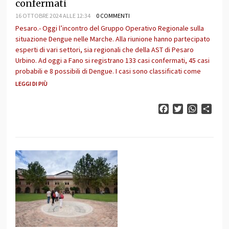
confermati
16 OTTOBRE 2024 ALLE 12:34
0 COMMENTI
Pesaro.- Oggi l’incontro del Gruppo Operativo Regionale sulla
situazione Dengue nelle Marche. Alla riunione hanno partecipato
esperti di vari settori, sia regionali che della AST di Pesaro
Urbino. Ad oggi a Fano si registrano 133 casi confermati, 45 casi
probabili e 8 possibili di Dengue. I casi sono classificati come
LEGGI DI PIÙ
Facebook
Twitter
WhatsAp
Cond