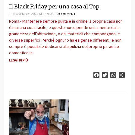
Il Black Friday per una casa al Top
11 NOVEMBRE 2024 ALLE 9:06
0 COMMENTI
Roma.- Mantenere sempre pulita e in ordine la propria casa non
è mai una cosa facile, e questo non dipende unicamente dalla
grandezza dell’abitazione, o dai materiali che compongono le
diverse superfici. Perché ognuno ha esigenze differenti, e non
sempre è possibile dedicarsi alla pulizia del proprio paradiso
domestico in
LEGGI DI PIÙ
Facebook
Twitter
WhatsAp
Cond