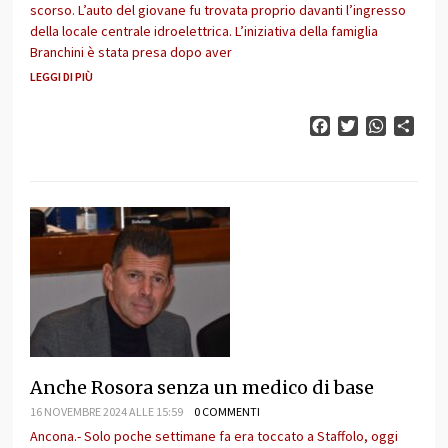
scorso. L’auto del giovane fu trovata proprio davanti l’ingresso
della locale centrale idroelettrica. L’iniziativa della famiglia
Branchini è stata presa dopo aver
LEGGI DI PIÙ
Facebook
Twitter
WhatsAp
Cond
Anche Rosora senza un medico di base
16 NOVEMBRE 2024 ALLE 15:59
0 COMMENTI
Ancona.- Solo poche settimane fa era toccato a Staffolo, oggi