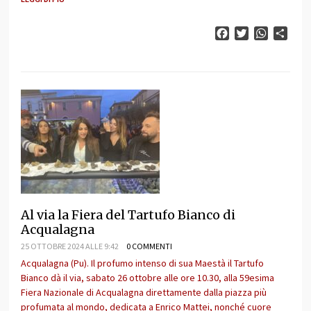
Facebook
Twitter
WhatsAp
Cond
Al via la Fiera del Tartufo Bianco di
Acqualagna
25 OTTOBRE 2024 ALLE 9:42
0 COMMENTI
Acqualagna (Pu). Il profumo intenso di sua Maestà il Tartufo
Bianco dà il via, sabato 26 ottobre alle ore 10.30, alla 59esima
Fiera Nazionale di Acqualagna direttamente dalla piazza più
profumata al mondo, dedicata a Enrico Mattei, nonché cuore