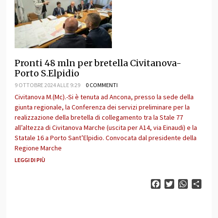
Pronti 48 mln per bretella Civitanova-
Porto S.Elpidio
9 OTTOBRE 2024 ALLE 9:29
0 COMMENTI
Civitanova M.(Mc).-Si è tenuta ad Ancona, presso la sede della
giunta regionale, la Conferenza dei servizi preliminare per la
realizzazione della bretella di collegamento tra la Stale 77
all’altezza di Civitanova Marche (uscita per A14, via Einaudi) e la
Statale 16 a Porto Sant’Elpidio. Convocata dal presidente della
Regione Marche
LEGGI DI PIÙ
Facebook
Twitter
WhatsAp
Cond