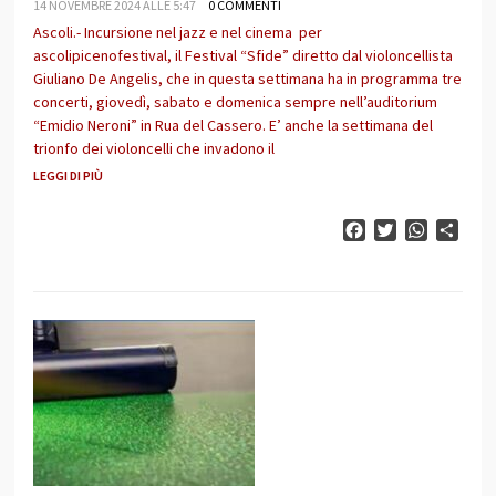
14 NOVEMBRE 2024 ALLE 5:47
0 COMMENTI
Ascoli.- Incursione nel jazz e nel cinema per
ascolipicenofestival, il Festival “Sfide” diretto dal violoncellista
Giuliano De Angelis, che in questa settimana ha in programma tre
concerti, giovedì, sabato e domenica sempre nell’auditorium
“Emidio Neroni” in Rua del Cassero. E’ anche la settimana del
trionfo dei violoncelli che invadono il
LEGGI DI PIÙ
Facebook
Twitter
WhatsAp
Cond