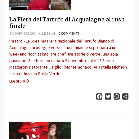
La Fiera del Tartufo di Acqualagna al rush
finale
8 NOVEMBRE 2024 ALLE 11:14
0 COMMENTI
Pesaro.- La 59esima Fiera Nazionale del Tartufo Bianco di
Acqualagna prosegue verso il rush finale e si prepara a un
weekend ricchissimo. Tre chef, tre storie diverse, una sola
passione. Si alternano sabato 9 novembre, alle 18 Enrico
Mazzaroni ristorante Il Tiglio, (Montemonaco, AP) stella Michelin
e recentissima Stella Verde.
LEGGI DI PIÙ
Facebook
Twitter
WhatsAp
Cond