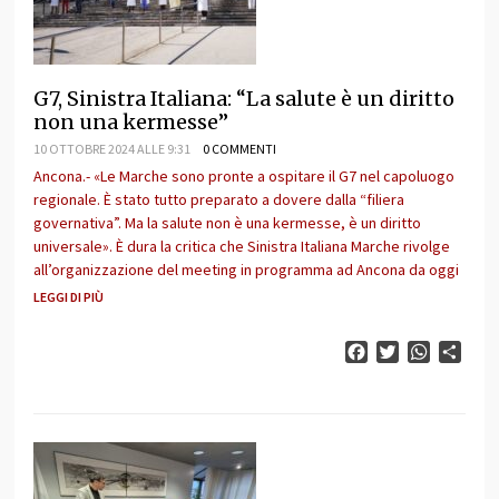
G7, Sinistra Italiana: “La salute è un diritto
non una kermesse”
10 OTTOBRE 2024 ALLE 9:31
0 COMMENTI
Ancona.- «Le Marche sono pronte a ospitare il G7 nel capoluogo
regionale. È stato tutto preparato a dovere dalla “filiera
governativa”. Ma la salute non è una kermesse, è un diritto
universale». È dura la critica che Sinistra Italiana Marche rivolge
all’organizzazione del meeting in programma ad Ancona da oggi
LEGGI DI PIÙ
Facebook
Twitter
WhatsAp
Cond