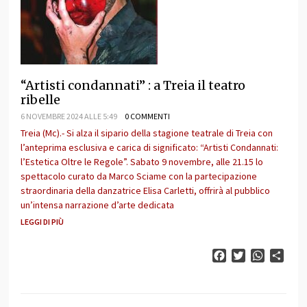
“Artisti condannati” : a Treia il teatro
ribelle
6 NOVEMBRE 2024 ALLE 5:49
0 COMMENTI
Treia (Mc).- Si alza il sipario della stagione teatrale di Treia con
l’anteprima esclusiva e carica di significato: “Artisti Condannati:
l’Estetica Oltre le Regole”. Sabato 9 novembre, alle 21.15 lo
spettacolo curato da Marco Sciame con la partecipazione
straordinaria della danzatrice Elisa Carletti, offrirà al pubblico
un’intensa narrazione d’arte dedicata
LEGGI DI PIÙ
Facebook
Twitter
WhatsAp
Cond