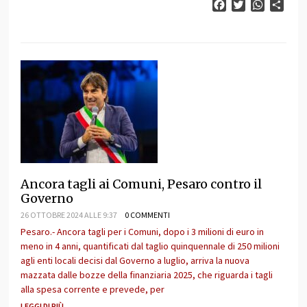
Facebook
Twitter
WhatsAp
Cond
Ancora tagli ai Comuni, Pesaro contro il
Governo
26 OTTOBRE 2024 ALLE 9:37
0 COMMENTI
Pesaro.- Ancora tagli per i Comuni, dopo i 3 milioni di euro in
meno in 4 anni, quantificati dal taglio quinquennale di 250 milioni
agli enti locali decisi dal Governo a luglio, arriva la nuova
mazzata dalle bozze della finanziaria 2025, che riguarda i tagli
alla spesa corrente e prevede, per
LEGGI DI PIÙ