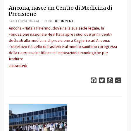
Ancona, nasce un Centro di Medicina di
Precisione
14 OTTOBRE 2024 ALLE 11:08
0 COMMENTI
Ancona.- Nata a Palermo, dove ha la sua sede legale, la
Fondazione nazionale Heal Italia apre i suoi due primi centri
dedicati alla medicina di precisione a Cagliari e ad Ancona.
L’obiettivo è quello di trasferire al mondo sanitario i progressi
della ricerca scientifica e le innovazioni tecnologiche per
tradurre
LEGGI DI PIÙ
Facebook
Twitter
WhatsAp
Cond