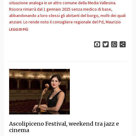
situazione analoga in un altro comune della Media Vallesina.
Rosora rimarrà dal 1 gennaio 2025 senza medico di base,
abbandonando a loro stessi gli abitanti del borgo, molti dei quali
anziani. Lo rende noto il consigliere regionale del Pd, Maurizio
LEGGI DI PIÙ
Facebook
Twitter
WhatsAp
Cond
Ascolipiceno Festival, weekend tra jazz e
cinema