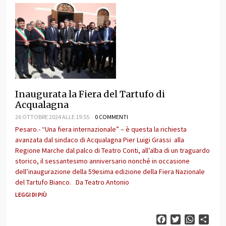
Inaugurata la Fiera del Tartufo di
Acqualagna
26 OTTOBRE 2024 ALLE 19:55
0 COMMENTI
Pesaro.- “Una fiera internazionale” – è questa la richiesta
avanzata dal sindaco di Acqualagna Pier Luigi Grassi alla
Regione Marche dal palco di Teatro Conti, all’alba di un traguardo
storico, il sessantesimo anniversario nonché in occasione
dell’inaugurazione della 59esima edizione della Fiera Nazionale
del Tartufo Bianco. Da Teatro Antonio
LEGGI DI PIÙ
Facebook
Twitter
WhatsAp
Cond