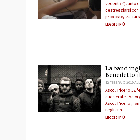
vedenti? Quanto è
destreggiarsi con t
proposte, tra cui s
LEGGI DI PIÙ
La band ingl
Benedetto il
12 FEBBRAIO 2019 ALL
Ascoli Piceno 12 fe
due serate . Ad org
Ascoli Piceno , fa
negli anni
LEGGI DI PIÙ