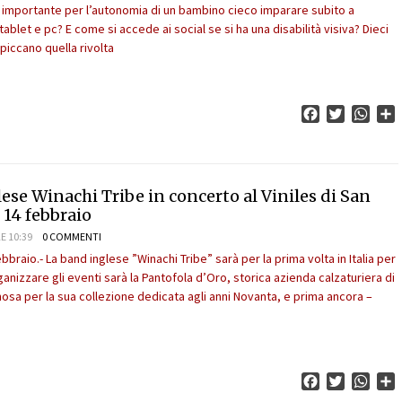
 importante per l’autonomia di un bambino cieco imparare subito a
ablet e pc? E come si accede ai social se si ha una disabilità visiva? Dieci
piccano quella rivolta
Facebook
Twitter
What
C
ese Winachi Tribe in concerto al Viniles di San
 14 febbraio
E 10:39
0 COMMENTI
bbraio.- La band inglese ”Winachi Tribe” sarà per la prima volta in Italia per
anizzare gli eventi sarà la Pantofola d’Oro, storica azienda calzaturiera di
mosa per la sua collezione dedicata agli anni Novanta, e prima ancora –
Facebook
Twitter
What
C