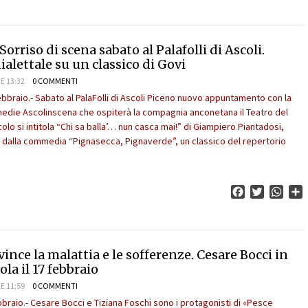
 Sorriso di scena sabato al Palafolli di Ascoli.
lettale su un classico di Govi
E 13:32
0 COMMENTI
ebbraio.- Sabato al PalaFolli di Ascoli Piceno nuovo appuntamento con la
die Ascolinscena che ospiterà la compagnia anconetana il Teatro del
olo si intitola “Chi sa balla’… nun casca mai!” di Giampiero Piantadosi,
 dalla commedia “Pignasecca, Pignaverde”, un classico del repertorio
Facebook
Twitter
What
C
vince la malattia e le sofferenze. Cesare Bocci in
la il 17 febbraio
E 11:59
0 COMMENTI
bbraio.- Cesare Bocci e Tiziana Foschi sono i protagonisti di «Pesce