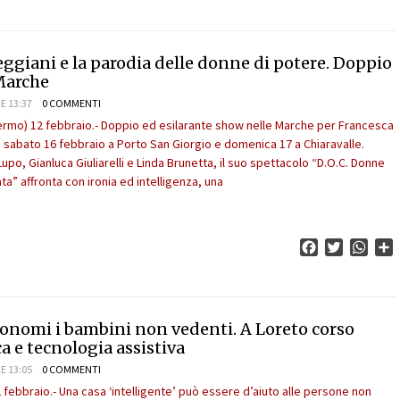
ggiani e la parodia delle donne di potere. Doppio
Marche
E 13:37
0 COMMENTI
ermo) 12 febbraio.- Doppio ed esilarante show nelle Marche per Francesca
o sabato 16 febbraio a Porto San Giorgio e domenica 17 a Chiaravalle.
Lupo, Gianluca Giuliarelli e Linda Brunetta, il suo spettacolo “D.O.C. Donne
ta” affronta con ironia ed intelligenza, una
Facebook
Twitter
What
C
onomi i bambini non vedenti. A Loreto corso
a e tecnologia assistiva
E 13:05
0 COMMENTI
 febbraio.- Una casa ‘intelligente’ può essere d’aiuto alle persone non