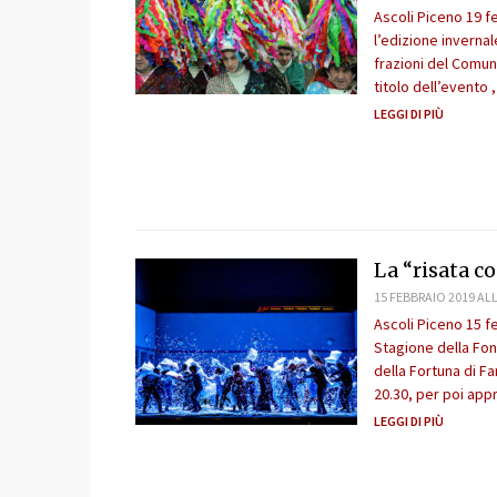
Ascoli Piceno 19 f
l’edizione inverna
frazioni del Comun
titolo dell’evento
LEGGI DI PIÙ
La “risata co
15 FEBBRAIO 2019 ALL
Ascoli Piceno 15 fe
Stagione della Fon
della Fortuna di Fa
20.30, per poi app
LEGGI DI PIÙ