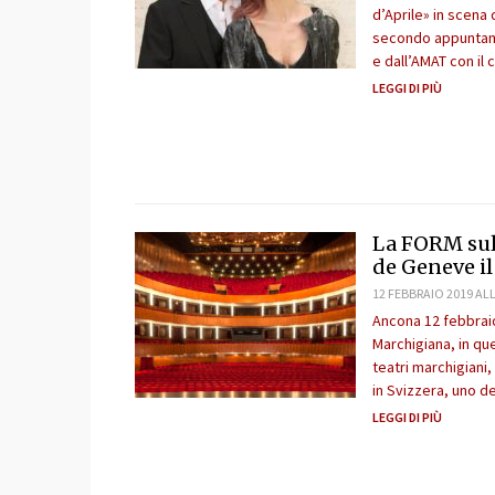
d’Aprile» in scena 
secondo appuntame
e dall’AMAT con il 
LEGGI DI PIÙ
La FORM sul
de Geneve il
12 FEBBRAIO 2019 ALL
Ancona 12 febbraio
Marchigiana, in qu
teatri marchigiani
in Svizzera, uno de
LEGGI DI PIÙ