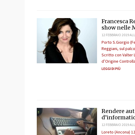
Francesca Re
show nelle 
12 FEBBRAIO 2019 ALL
Porto S.Giorgio (F
Reggiani, sul palc
Scritto con Valter 
d’Origine Controlla
LEGGI DI PIÙ
Rendere aut
d’informatic
12 FEBBRAIO 2019 ALL
Loreto (Ancona) 12