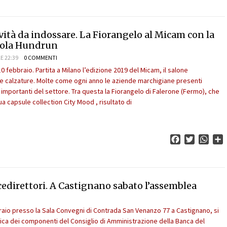
ività da indossare. La Fiorangelo al Micam con la
Gola Hundrun
E 22:39
0 COMMENTI
 febbraio. Partita a Milano l’edizione 2019 del Micam, il salone
le calzature. Molte come ogni anno le aziende marchigiane presenti
iù importanti del settore. Tra questa la Fiorangelo di Falerone (Fermo), che
a capsule collection City Mood , risultato di
Facebook
Twitter
What
C
cedirettori. A Castignano sabato l’assemblea
raio presso la Sala Convegni di Contrada San Venanzo 77 a Castignano, si
fica dei componenti del Consiglio di Amministrazione della Banca del