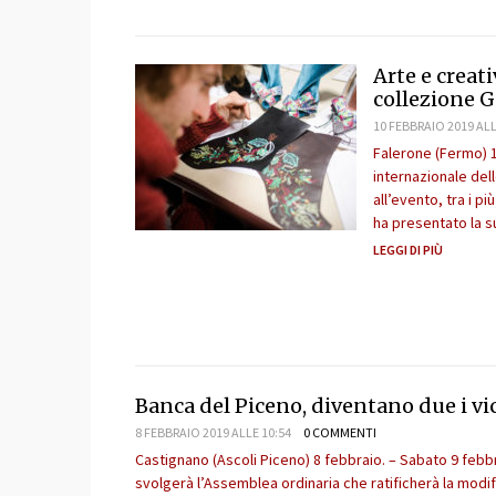
Arte e creat
collezione 
10 FEBBRAIO 2019 ALL
Falerone (Fermo) 10
internazionale del
all’evento, tra i p
ha presentato la su
LEGGI DI PIÙ
Banca del Piceno, diventano due i vi
8 FEBBRAIO 2019 ALLE 10:54
0 COMMENTI
Castignano (Ascoli Piceno) 8 febbraio. – Sabato 9 febb
svolgerà l’Assemblea ordinaria che ratificherà la modi