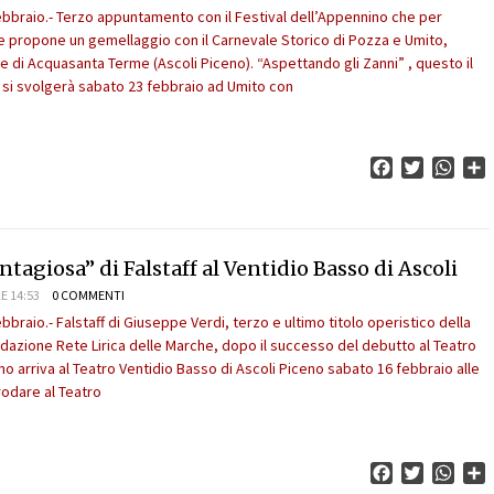
ebbraio.- Terzo appuntamento con il Festival dell’Appennino che per
le propone un gemellaggio con il Carnevale Storico di Pozza e Umito,
e di Acquasanta Terme (Ascoli Piceno). “Aspettando gli Zanni” , questo il
 , si svolgerà sabato 23 febbraio ad Umito con
Facebook
Twitter
What
C
ntagiosa” di Falstaff al Ventidio Basso di Ascoli
E 14:53
0 COMMENTI
bbraio.- Falstaff di Giuseppe Verdi, terzo e ultimo titolo operistico della
dazione Rete Lirica delle Marche, dopo il successo del debutto al Teatro
no arriva al Teatro Ventidio Basso di Ascoli Piceno sabato 16 febbraio alle
rodare al Teatro
Facebook
Twitter
What
C