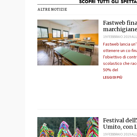
ALTRE NOTIZIE
Fastweb fina
marchigian
19 FEBBRAIO 2019 ALL
Fastweb lancia un’i
ottenere un co-fin
l’obiettivo di cont
scolastico che rac
50% del
LEGGI DI PIÙ
Festival del
Umito, con 
19 FEBBRAIO 2019 ALL