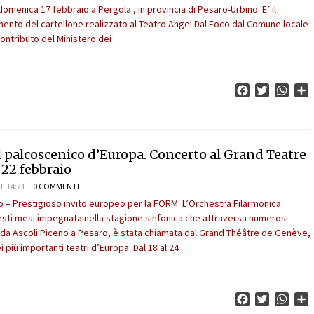
domenica 17 febbraio a Pergola , in provincia di Pesaro-Urbino. E’ il
nto del cartellone realizzato al Teatro Angel Dal Foco dal Comune locale
contributo del Ministero dei
Facebook
Twitter
What
C
 palcoscenico d’Europa. Concerto al Grand Teatre
 22 febbraio
E 14:21
0 COMMENTI
 – Prestigioso invito europeo per la FORM. L’Orchestra Filarmonica
esti mesi impegnata nella stagione sinfonica che attraversa numerosi
, da Ascoli Piceno a Pesaro, è stata chiamata dal Grand Théâtre de Genève,
i più importanti teatri d’Europa. Dal 18 al 24
Facebook
Twitter
What
C