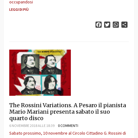
occupandosi
LEGGI DI PIÙ
Facebook
Twitter
WhatsAp
Cond
The Rossini Variations. A Pesaro il pianista
Mario Mariani presenta sabato il suo
quarto disco
6 NOVEMBRE 2018 ALLE 18:39
0 COMMENTI
Sabato prossimo, 10 novembre al Circolo Cittadino G. Rossini di