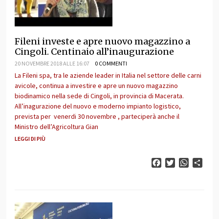
Fileni investe e apre nuovo magazzino a
Cingoli. Centinaio all’inaugurazione
20 NOVEMBRE 2018 ALLE 16:07
0 COMMENTI
La Fileni spa, tra le aziende leader in Italia nel settore delle carni
avicole, continua a investire e apre un nuovo magazzino
biodinamico nella sede di Cingoli, in provincia di Macerata.
All’inagurazione del nuovo e moderno impianto logistico,
prevista per venerdi 30 novembre , parteciperà anche il
Ministro dell’Agricoltura Gian
LEGGI DI PIÙ
Facebook
Twitter
WhatsAp
Cond