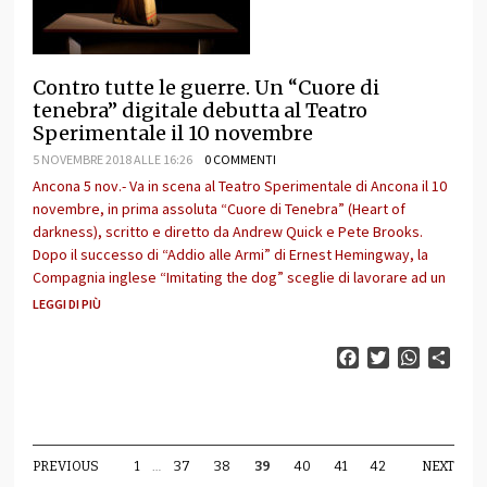
Contro tutte le guerre. Un “Cuore di
tenebra” digitale debutta al Teatro
Sperimentale il 10 novembre
5 NOVEMBRE 2018 ALLE 16:26
0 COMMENTI
Ancona 5 nov.- Va in scena al Teatro Sperimentale di Ancona il 10
novembre, in prima assoluta “Cuore di Tenebra” (Heart of
darkness), scritto e diretto da Andrew Quick e Pete Brooks.
Dopo il successo di “Addio alle Armi” di Ernest Hemingway, la
Compagnia inglese “Imitating the dog” sceglie di lavorare ad un
LEGGI DI PIÙ
Facebook
Twitter
WhatsAp
Cond
PREVIOUS
1
…
37
38
39
40
41
42
NEXT