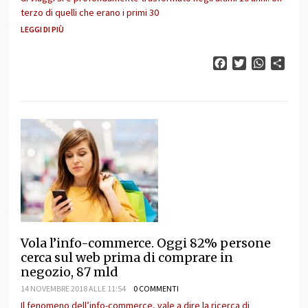
terzo di quelli che erano i primi 30
LEGGI DI PIÙ
Facebook
Twitter
WhatsAp
Cond
Vola l’info-commerce. Oggi 82% persone
cerca sul web prima di comprare in
negozio, 87 mld
14 NOVEMBRE 2018 ALLE 11:54
0 COMMENTI
Il fenomeno dell’info-commerce, vale a dire la ricerca di