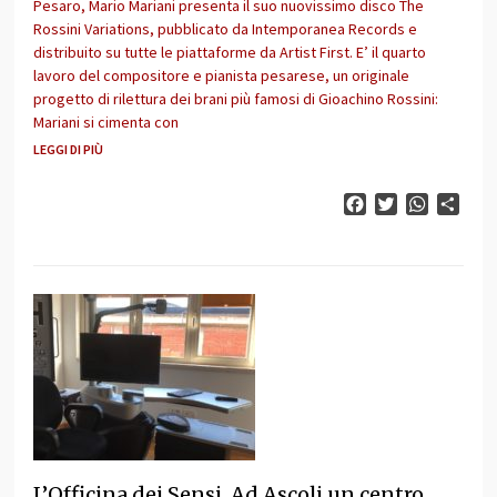
Pesaro, Mario Mariani presenta il suo nuovissimo disco The
Rossini Variations, pubblicato da Intemporanea Records e
distribuito su tutte le piattaforme da Artist First. E’ il quarto
lavoro del compositore e pianista pesarese, un originale
progetto di rilettura dei brani più famosi di Gioachino Rossini:
Mariani si cimenta con
LEGGI DI PIÙ
Facebook
Twitter
WhatsAp
Cond
L’Officina dei Sensi. Ad Ascoli un centro