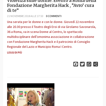
Violenza sulle donne. Evento a Roma della
Fondazione Margherita Hack , “Avro’ cura
di te”
21 NOVEMBRE 2018 ALLE 17:53
0 COMMENTI
Una serata per le donne e con le donne. Giovedì 22 novembre
alle 20.30 presso il Teatro degli Eroi di via Girolamo Savonarola,
36 a Roma, va in scena Donne al Centro, lo spettacolo
multidisciplinare dell’omonima associazione in collaborazione
con Fondazione Margherita Hack e il patrocinio di Consiglio
Regionale del Lazio e Municipio Roma I Centro.
LEGGI DI PIÙ
Facebook
Twitter
WhatsAp
Cond