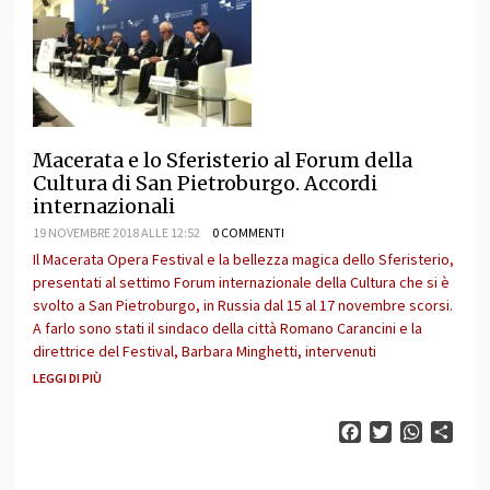
Macerata e lo Sferisterio al Forum della
Cultura di San Pietroburgo. Accordi
internazionali
19 NOVEMBRE 2018 ALLE 12:52
0 COMMENTI
Il Macerata Opera Festival e la bellezza magica dello Sferisterio,
presentati al settimo Forum internazionale della Cultura che si è
svolto a San Pietroburgo, in Russia dal 15 al 17 novembre scorsi.
A farlo sono stati il sindaco della città Romano Carancini e la
direttrice del Festival, Barbara Minghetti, intervenuti
LEGGI DI PIÙ
Facebook
Twitter
WhatsAp
Cond