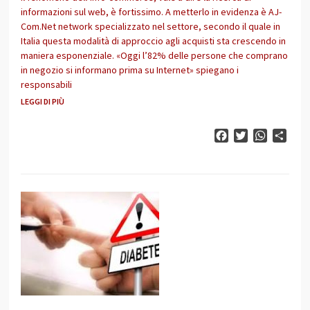
informazioni sul web, è fortissimo. A metterlo in evidenza è AJ-
Com.Net network specializzato nel settore, secondo il quale in
Italia questa modalità di approccio agli acquisti sta crescendo in
maniera esponenziale. «Oggi l’82% delle persone che comprano
in negozio si informano prima su Internet» spiegano i
responsabili
LEGGI DI PIÙ
Facebook
Twitter
WhatsAp
Cond