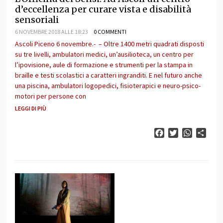
d’eccellenza per curare vista e disabilità
sensoriali
6 NOVEMBRE 2018 ALLE 18:23
0 COMMENTI
Ascoli Piceno 6 novembre.- – Oltre 1400 metri quadrati disposti
su tre livelli, ambulatori medici, un’ausilioteca, un centro per
l’ipovisione, aule di formazione e strumenti per la stampa in
braille e testi scolastici a caratteri ingranditi. E nel futuro anche
una piscina, ambulatori logopedici, fisioterapici e neuro-psico-
motori per persone con
LEGGI DI PIÙ
Facebook
Twitter
WhatsAp
Cond