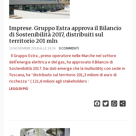
Imprese. Gruppo Estra approva il Bilancio
di Sostenibilità 2017, distribuiti sul
territorio 201 mln
13 NOVEMBRE 2018 ALLE 18:36
0 COMMENTI
Il Gruppo Estra , primo operatore nelle Marche nel settore
dell’energia elettrica e del gas, ha approvato il Bilancio di
Sostenibilità 2017. Dai dati emerge che la multiutility con sede in
Toscana, ha “distribuito sul territorio 201,3 milioni di euro di
ricchezza “ ( 121,6 milioni agli stakeholders :
LEGGI DI PIÙ
Facebook
Twitter
WhatsAp
Cond