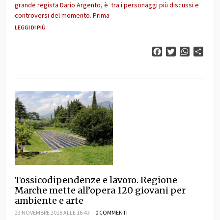
grande regista Dario Argento, è tra i personaggi più discussi e
controversi del momento. Prima
LEGGI DI PIÙ
Facebook
Twitter
WhatsAp
Cond
Tossicodipendenze e lavoro. Regione
Marche mette all’opera 120 giovani per
ambiente e arte
23 NOVEMBRE 2018 ALLE 16:43
0 COMMENTI