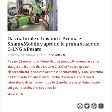
Gas naturale e trasporti. Acema e
Snam4Mobility aprono la prima stazione
C-LNG a Pesaro
13 NOVEMBRE 2018 ALLE 18:02
0 COMMENTI
Pesaro 13 novembre.- Venerdì prossimo, 16 novembre verrà
inaugurato il primo distributore C-LNG di Pesaro grazie
all’accordo tra la società Acema e Snam4Mobility. Con l’apertura
dell’impianto situato in via S. Pertini, Pesaro si conferma il
laboratorio di un nuovo modello di mobilità sostenibile basato
sul gas naturale, che secondo le
LEGGI DI PIÙ
Facebook
Twitter
WhatsAp
Cond