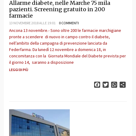
Allarme diabete, nelle Marche 75 mila
pazienti. Screening gratuito in 200
farmacie
13 NOVEMBRE 2018 ALLE 19:01
0 COMMENTI
Ancona 13 novembre.- Sono oltre 200 le farmacie marchigiane
pronte a scendere di nuovo in campo contro il diabete,
nell’ambito della campagna di prevenzione lanciata da
Federfarma. Da lunedì 12 novembre a domenica 18, in
concomitanza con la Giornata Mondiale del Diabete prevista per
il giorno 14, saranno a disposizione
LEGGI DI PIÙ
Facebook
Twitter
WhatsAp
Cond