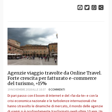
Facebook
Twitter
WhatsAp
Cond
Agenzie viaggio travolte da Online Travel.
Forte crescita per fatturato e-commerce
del turismo, +15%
19 NOVEMBRE 2018 ALLE 10:37
0 COMMENTI
Di pari passo con il boom di Internet e del «fai-da-te» e con la
crisi economica nazionale e le turbolenze internazionali che
hanno stravolto le dinamiche di mercato, il mondo delle agenzie
di viaggi si è profondamente trasformato negli ultimi 10 anni. Un