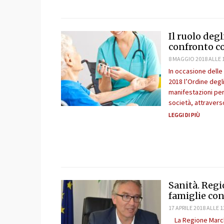
Il ruolo degl
confronto co
8 MAGGIO 2018 ALLE 
In occasione delle
2018 l’Ordine degli
manifestazioni per 
società, attraverso
LEGGI DI PIÙ
Sanità. Reg
famiglie con
17 APRILE 2018 ALLE 1
La Regione Marche 