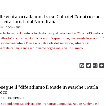
le visitatori alla mostra su Cola dell’Amatrice ad
rescita turisti dal Nord Italia
:53
0 COMMENTI
 fatto visita durante le festività pasquali, alla mostra “Cola dell’Amatrice.
Raffaello” in corso ad Ascoli Piceno. L’esposizione, inaugurata lo scorso 17
sso la Pinacoteca Civica e la Sala Cola dell’Amatrice, situata nel
tale di San Francesco. “Siamo orgogliosi che un numero
Facebook
Twitter
What
C
segue il “difendiamo il Made in Marche”. Parla
boco
17:33
0 COMMENTI
il #difendiAmoilMadeinMarche. Tra Corso Como, Piazza Gae Auelenti e il