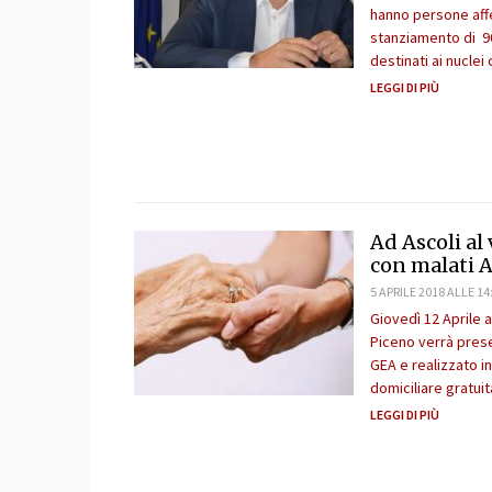
hanno persone affe
stanziamento di 90
destinati ai nuclei 
LEGGI DI PIÙ
Ad Ascoli al
con malati 
5 APRILE 2018 ALLE 14
Giovedì 12 Aprile a
Piceno verrà pres
GEA e realizzato i
domiciliare gratuit
LEGGI DI PIÙ