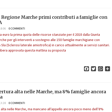
a Regione Marche primi contributi a famiglie con
A
18:06
0 COMMENTI
euro la prima quota delle risorse stanziate per il 2018 dalla Giunta
rche per gli interventi a sostegno alle 150 famiglie marchigiane con
Sla (Sclerosi laterale amiotrofica) in carico attualmente ai servizi sanitari.
elibera approvata questa mattina su proposta
Facebook
Twitter
What
C
ertura alta nelle Marche, ma 8% famiglie ancora
la
13:28
0 COMMENTI
 alta nelle Marche, ma mancano all’appello ancora poco meno dell’8%