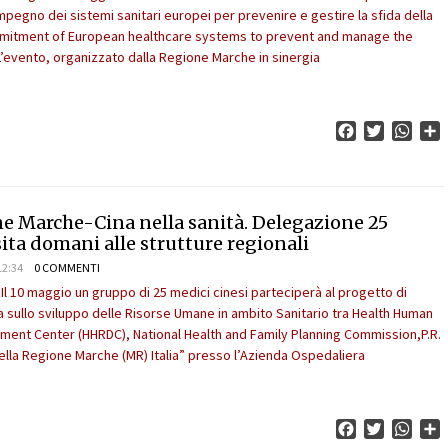
impegno dei sistemi sanitari europei per prevenire e gestire la sfida della
ommitment of European healthcare systems to prevent and manage the
 L’evento, organizzato dalla Regione Marche in sinergia
Facebook
Twitter
What
C
e Marche-Cina nella sanità. Delegazione 25
sita domani alle strutture regionali
12:34
0 COMMENTI
Il 10 maggio un gruppo di 25 medici cinesi parteciperà al progetto di
 sullo sviluppo delle Risorse Umane in ambito Sanitario tra Health Human
ent Center (HHRDC), National Health and Family Planning Commission,P.R.
lla Regione Marche (MR) Italia” presso l’Azienda Ospedaliera
Facebook
Twitter
What
C