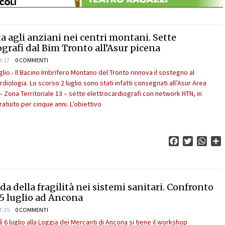
ita agli anziani nei centri montani. Sette
ografi dal Bim Tronto all’Asur picena
3:17
0 COMMENTI
lio.- Il Bacino Imbrifero Montano del Tronto rinnova il sostegno al
diologia. Lo scorso 2 luglio sono stati infatti consegnati all’Asur Area
i– Zona Territoriale 13 – sette elettrocardiografi con network HTN, in
tuito per cinque anni. L’obiettivo
Facebook
Twitter
What
C
ida della fragilità nei sistemi sanitari. Confronto
5 luglio ad Ancona
7:35
0 COMMENTI
 6 luglio alla Loggia dei Mercanti di Ancona si tiene il workshop