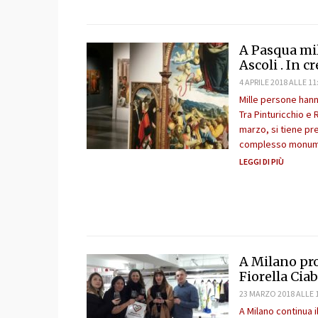
A Pasqua mil
Ascoli . In c
4 APRILE 2018 ALLE 11
Mille persone hanno
Tra Pinturicchio e 
marzo, si tiene pre
complesso monumen
LEGGI DI PIÙ
A Milano pro
Fiorella Cia
23 MARZO 2018 ALLE 
A Milano continua 