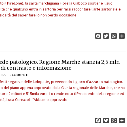
tto il Pirellone), la sarta marchigiana Fiorella Ciaboco sostiene il suo
olta che qualcuno entra in sartoria per farsi raccontare l’arte sartoriale e
iosità del saper fare io non perdo occasione
Facebook
Twitter
What
C
rdo patologico. Regione Marche stanzia 2,5 mln
 di contrasto e informazione
12:22
0 COMMENTI
fetti negative delle ludopatie, prevenendo il gioco d’azzardo patologico.
ivo del piano appena approvato dalla Giunta regionale delle Marche, che ha
ttore 2 milioni e 515mila euro. Lo rende noto il Presidente della regione ed
ità, Luca Ceriscioli. “Abbiamo approvato
Facebook
Twitter
What
C