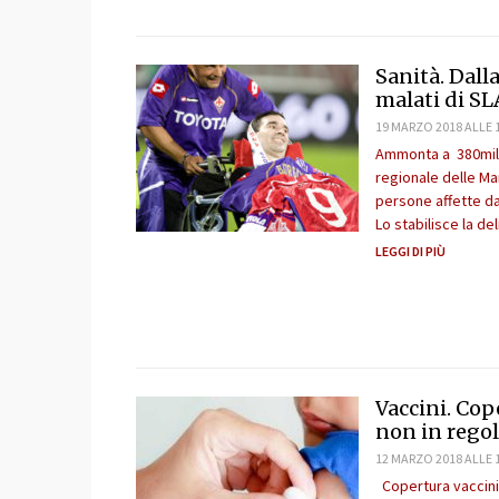
Sanità. Dall
malati di SL
19 MARZO 2018 ALLE 
Ammonta a 380mila 
regionale delle Ma
persone affette da 
Lo stabilisce la d
LEGGI DI PIÙ
Vaccini. Cop
non in rego
12 MARZO 2018 ALLE 
Copertura vaccini