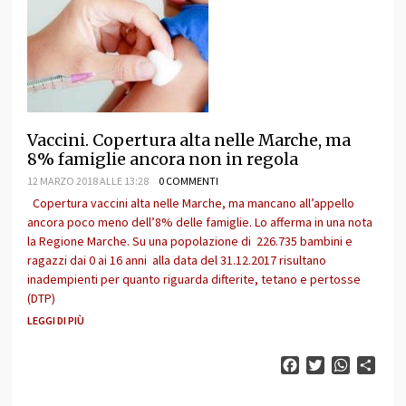
Vaccini. Copertura alta nelle Marche, ma
8% famiglie ancora non in regola
12 MARZO 2018 ALLE 13:28
0 COMMENTI
Copertura vaccini alta nelle Marche, ma mancano all’appello
ancora poco meno dell’8% delle famiglie. Lo afferma in una nota
la Regione Marche. Su una popolazione di 226.735 bambini e
ragazzi dai 0 ai 16 anni alla data del 31.12.2017 risultano
inadempienti per quanto riguarda difterite, tetano e pertosse
(DTP)
LEGGI DI PIÙ
Facebook
Twitter
WhatsAp
Cond