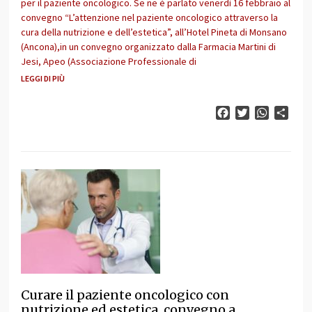
per il paziente oncologico. Se ne è parlato venerdì 16 febbraio al
convegno “L’attenzione nel paziente oncologico attraverso la
cura della nutrizione e dell’estetica”, all’Hotel Pineta di Monsano
(Ancona),in un convegno organizzato dalla Farmacia Martini di
Jesi, Apeo (Associazione Professionale di
LEGGI DI PIÙ
Facebook
Twitter
WhatsAp
Cond
Curare il paziente oncologico con
nutrizione ed estetica, convegno a