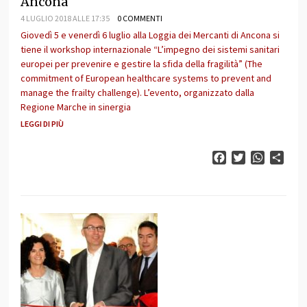
Ancona
4 LUGLIO 2018 ALLE 17:35
0 COMMENTI
Giovedì 5 e venerdì 6 luglio alla Loggia dei Mercanti di Ancona si
tiene il workshop internazionale “L’impegno dei sistemi sanitari
europei per prevenire e gestire la sfida della fragilità” (The
commitment of European healthcare systems to prevent and
manage the frailty challenge). L’evento, organizzato dalla
Regione Marche in sinergia
LEGGI DI PIÙ
Facebook
Twitter
WhatsAp
Cond