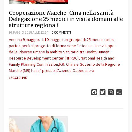
Cooperazione Marche-Cina nella sanità.
Delegazione 25 medici in visita domani alle
strutture regionali
9 MAGGIO 2018 ALLE 12:34
0 COMMENTI
Ancona 9 maggio.- Il 10 maggio un gruppo di 25 medici cinesi
parteciperà al progetto di formazione “Intesa sullo sviluppo
delle Risorse Umane in ambito Sanitario tra Health Human
Resource Development Center (HHRDC), National Health and
Family Planning Commission,P.R. China e Governo della Regione
Marche (MR) Italia” presso l’Azienda Ospedaliera
LEGGI DI PIÙ
Facebook
Twitter
WhatsAp
Cond