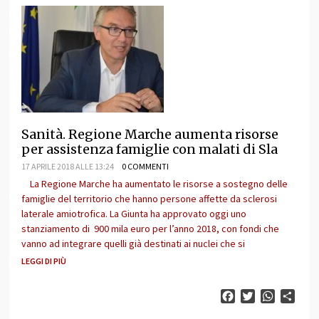
Sanità. Regione Marche aumenta risorse
per assistenza famiglie con malati di Sla
17 APRILE 2018 ALLE 13:24
0 COMMENTI
La Regione Marche ha aumentato le risorse a sostegno delle
famiglie del territorio che hanno persone affette da sclerosi
laterale amiotrofica. La Giunta ha approvato oggi uno
stanziamento di 900 mila euro per l’anno 2018, con fondi che
vanno ad integrare quelli già destinati ai nuclei che si
LEGGI DI PIÙ
Facebook
Twitter
WhatsAp
Cond