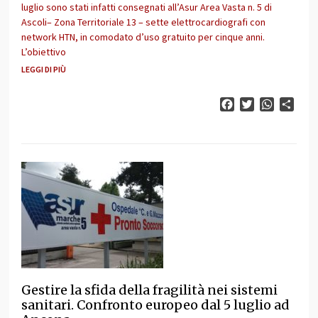
luglio sono stati infatti consegnati all’Asur Area Vasta n. 5 di
Ascoli– Zona Territoriale 13 – sette elettrocardiografi con
network HTN, in comodato d’uso gratuito per cinque anni.
L’obiettivo
LEGGI DI PIÙ
Facebook
Twitter
WhatsAp
Cond
Gestire la sfida della fragilità nei sistemi
sanitari. Confronto europeo dal 5 luglio ad