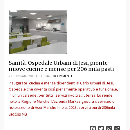
Sanità. Ospedale Urbani di Jesi, pronte
nuove cucine e mense per 206 mila pasti
22 FEBBRAIO 2018 ALLE 9:44
0 COMMENTI
Inaugurate cucina e mensa dipendenti al Carlo Urbani di Jesi,
Ospedale che diventa così pienamente operativo e funzionale,
in un’unica sede, per tutti i servizi rivolti all’utenza. Lo rende
noto la Regione Marche. L’azienda Markas gestirà il servizio di
ristorazione di Asur Marche fino al 2028, servirà più di 206mila
LEGGI DI PIÙ
Facebook
Twitter
WhatsAp
Cond