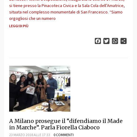
si tiene presso la Pinacoteca Civica e la Sala Cola dell’Amatrice,
situata nel complesso monumentale di San Francesco. “Siamo
orgogliosi che un numero
LEGGI DI PIÙ
Facebook
Twitter
WhatsAp
Cond
A Milano prosegue il “difendiamo il Made
in Marche”. Parla Fiorella Ciaboco
23 MARZO 2018 ALLE 17:33
0 COMMENTI