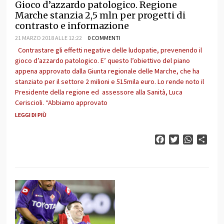
Gioco d’azzardo patologico. Regione
Marche stanzia 2,5 mln per progetti di
contrasto e informazione
21 MARZO 2018 ALLE 12:22
0 COMMENTI
Contrastare gli effetti negative delle ludopatie, prevenendo il
gioco d’azzardo patologico. E’ questo l’obiettivo del piano
appena approvato dalla Giunta regionale delle Marche, che ha
stanziato per il settore 2 milioni e 515mila euro. Lo rende noto il
Presidente della regione ed assessore alla Sanità, Luca
Ceriscioli. “Abbiamo approvato
LEGGI DI PIÙ
Facebook
Twitter
WhatsAp
Cond