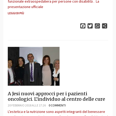
funzionale extraospedaliera per persone con disabilità . La
presentazione ufficiale
LEGGI DI PIÙ
Facebook
Twitter
WhatsAp
Cond
A Jesi nuovi approcci per i pazienti
oncologici. L’individuo al centro delle cure
20 FEBBRAIO 2018 ALLE 17:26
0 COMMENTI
L’estetica e la nutrizione sono aspetti integranti del benessere