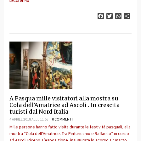
LEGGI DI PIÙ
Facebook
Twitter
WhatsAp
Cond
A Pasqua mille visitatori alla mostra su
Cola dell’Amatrice ad Ascoli . In crescita
turisti dal Nord Italia
4 APRILE 2018 ALLE 11:53
0 COMMENTI
Mille persone hanno fatto visita durante le festività pasquali, alla
mostra “Cola dell’Amatrice. Tra Pinturicchio e Raffaello” in corso
ad Ascoli Piceno. L’esposizione, inaugurata lo scorso 17 marzo,