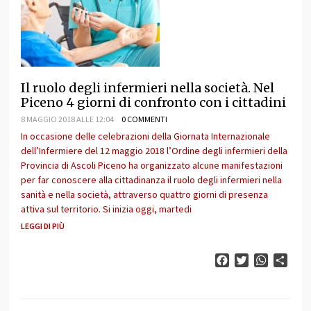
Il ruolo degli infermieri nella società. Nel
Piceno 4 giorni di confronto con i cittadini
8 MAGGIO 2018 ALLE 12:04
0 COMMENTI
In occasione delle celebrazioni della Giornata Internazionale
dell’Infermiere del 12 maggio 2018 l’Ordine degli infermieri della
Provincia di Ascoli Piceno ha organizzato alcune manifestazioni
per far conoscere alla cittadinanza il ruolo degli infermieri nella
sanità e nella società, attraverso quattro giorni di presenza
attiva sul territorio. Si inizia oggi, martedi
LEGGI DI PIÙ
Facebook
Twitter
WhatsAp
Cond