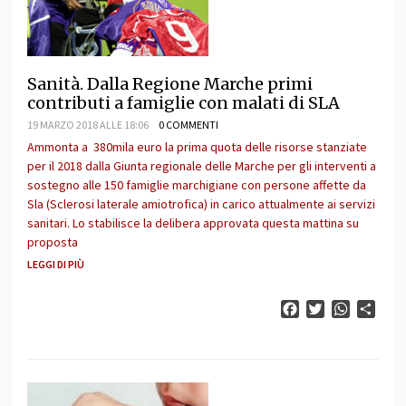
Sanità. Dalla Regione Marche primi
contributi a famiglie con malati di SLA
19 MARZO 2018 ALLE 18:06
0 COMMENTI
Ammonta a 380mila euro la prima quota delle risorse stanziate
per il 2018 dalla Giunta regionale delle Marche per gli interventi a
sostegno alle 150 famiglie marchigiane con persone affette da
Sla (Sclerosi laterale amiotrofica) in carico attualmente ai servizi
sanitari. Lo stabilisce la delibera approvata questa mattina su
proposta
LEGGI DI PIÙ
Facebook
Twitter
WhatsAp
Cond