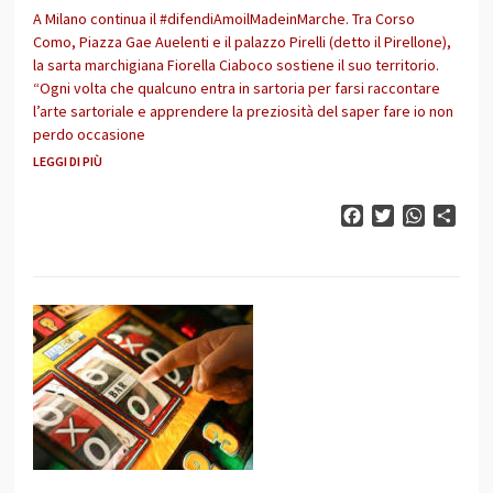
A Milano continua il #difendiAmoilMadeinMarche. Tra Corso
Como, Piazza Gae Auelenti e il palazzo Pirelli (detto il Pirellone),
la sarta marchigiana Fiorella Ciaboco sostiene il suo territorio.
“Ogni volta che qualcuno entra in sartoria per farsi raccontare
l’arte sartoriale e apprendere la preziosità del saper fare io non
perdo occasione
LEGGI DI PIÙ
Facebook
Twitter
WhatsAp
Cond