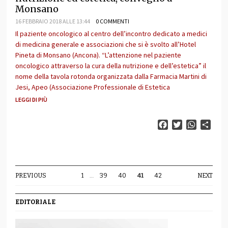
Monsano
16 FEBBRAIO 2018 ALLE 13:44
0 COMMENTI
Il paziente oncologico al centro dell’incontro dedicato a medici
di medicina generale e associazioni che si è svolto all’Hotel
Pineta di Monsano (Ancona). “L’attenzione nel paziente
oncologico attraverso la cura della nutrizione e dell’estetica” il
nome della tavola rotonda organizzata dalla Farmacia Martini di
Jesi, Apeo (Associazione Professionale di Estetica
LEGGI DI PIÙ
Facebook
Twitter
WhatsAp
Cond
PREVIOUS
1
…
39
40
41
42
NEXT
EDITORIALE