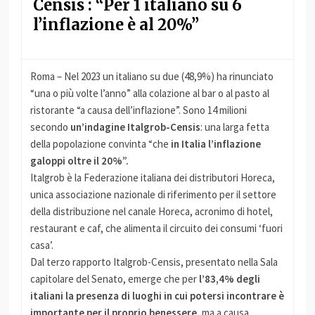
Censis : “Per 1 italiano su 6
l’inflazione è al 20%”
Roma – Nel 2023 un italiano su due (48,9%) ha rinunciato
“una o più volte l’anno” alla colazione al bar o al pasto al
ristorante “a causa dell’inflazione”. Sono 14 milioni
secondo
un’indagine Italgrob-Censis
: una larga fetta
della popolazione convinta “che
in Italia l’inflazione
galoppi oltre il 20%”.
Italgrob è la Federazione italiana dei distributori Horeca,
unica associazione nazionale di riferimento per il settore
della distribuzione nel canale Horeca, acronimo di hotel,
restaurant e caf, che alimenta il circuito dei consumi ‘fuori
casa’.
Dal terzo rapporto Italgrob-Censis, presentato nella Sala
capitolare del Senato, emerge che per
l’83,4% degli
italiani la presenza di luoghi in cui potersi incontrare è
importante per il proprio benessere,
ma a causa