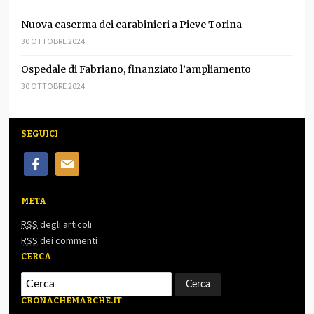
Nuova caserma dei carabinieri a Pieve Torina
30 OTTOBRE 2024
Ospedale di Fabriano, finanziato l’ampliamento
30 OTTOBRE 2024
SEGUICI
facebook
mail
META
RSS
degli articoli
RSS
dei commenti
CERCA
CRONACHEMARCHE.IT