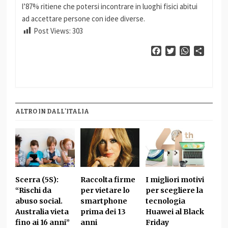
l’87% ritiene che potersi incontrare in luoghi fisici abitui
ad accettare persone con idee diverse.
Post Views:
303
Facebook
Twitter
WhatsApp
Condiv
ALTRO IN DALL'ITALIA
Scerra (5S):
Raccolta firme
I migliori motivi
“Rischi da
per vietare lo
per scegliere la
abuso social.
smartphone
tecnologia
Australia vieta
prima dei 13
Huawei al Black
fino ai 16 anni”
anni
Friday