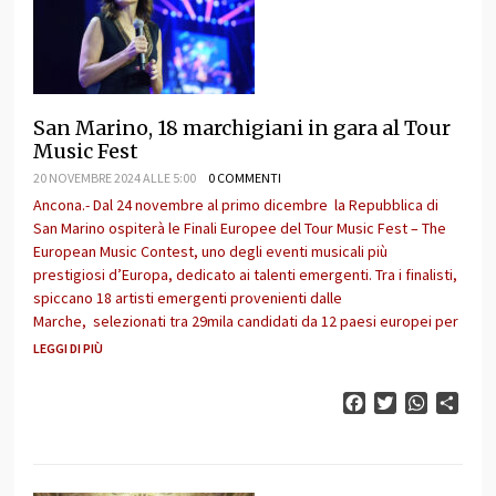
San Marino, 18 marchigiani in gara al Tour
Music Fest
20 NOVEMBRE 2024 ALLE 5:00
0 COMMENTI
Ancona.- Dal 24 novembre al primo dicembre la Repubblica di
San Marino ospiterà le Finali Europee del Tour Music Fest – The
European Music Contest, uno degli eventi musicali più
prestigiosi d’Europa, dedicato ai talenti emergenti. Tra i finalisti,
spiccano 18 artisti emergenti provenienti dalle
Marche, selezionati tra 29mila candidati da 12 paesi europei per
LEGGI DI PIÙ
Facebook
Twitter
WhatsAp
Cond