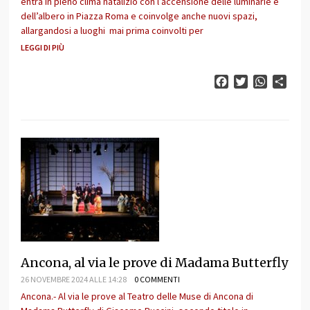
entra in pieno clima natalizio con l’accensione delle luminarie e
dell’albero in Piazza Roma e coinvolge anche nuovi spazi,
allargandosi a luoghi mai prima coinvolti per
LEGGI DI PIÙ
Facebook
Twitter
WhatsAp
Cond
Ancona, al via le prove di Madama Butterfly
26 NOVEMBRE 2024 ALLE 14:28
0 COMMENTI
Ancona.- Al via le prove al Teatro delle Muse di Ancona di