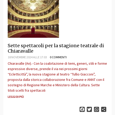
Sette spettacoli per la stagione teatrale di
Chiaravalle
18 NOVEMBRE 2024 ALLE 17:03
0 COMMENTI
Chiaravalle (An).- Con la coabitazione di temi, generi, stili e forme
espressive diverse, prende il via nei prossimi giorni
“Ecletticittà”, la nuova stagione al teatro “Tullio Giacconi”,
proposta dalla storica collaborazione fra Comune e AMAT con il
sostegno di Regione Marche e Ministero della Cultura. Sette
titoli scelti fra spettacoli
LEGGI DI PIÙ
Facebook
Twitter
WhatsAp
Cond