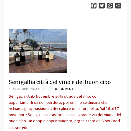
Facebook
Twitter
WhatsAp
Cond
Senigallia città del vino e del buon cibo
15 NOVEMBRE 2024 ALLE 5:57
0 COMMENTI
Senigallia (An).- Novembre sulla strada del vino, con
appuntamenti da non perdere, per un fine settimana che
richiama gli appassionati dei calici e della forchetta. Dal 16 al 17
novembre Senigallia si trasforma in una grande via del vino e del
buon cibo. Un doppio appuntamento, organizzato da Slow Food
LEGGI DI PIÙ