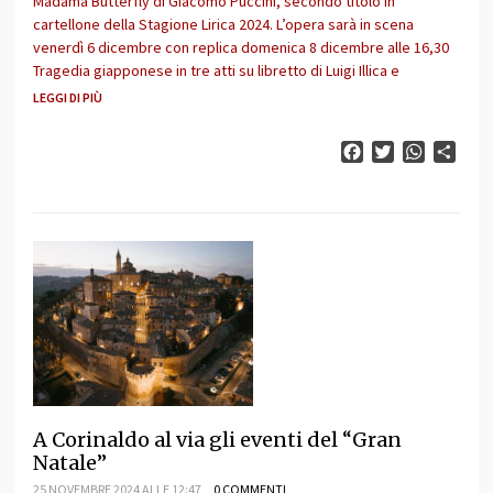
Madama Butterfly di Giacomo Puccini, secondo titolo in
cartellone della Stagione Lirica 2024. L’opera sarà in scena
venerdì 6 dicembre con replica domenica 8 dicembre alle 16,30
Tragedia giapponese in tre atti su libretto di Luigi Illica e
LEGGI DI PIÙ
Facebook
Twitter
WhatsAp
Cond
A Corinaldo al via gli eventi del “Gran
Natale”
25 NOVEMBRE 2024 ALLE 12:47
0 COMMENTI