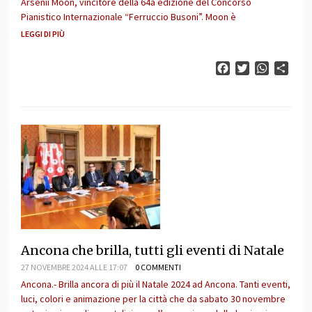
Arsenii Moon, vincitore della 64a edizione del Concorso
Pianistico Internazionale “Ferruccio Busoni”. Moon è
LEGGI DI PIÙ
Facebook
Twitter
WhatsAp
Cond
Ancona che brilla, tutti gli eventi di Natale
27 NOVEMBRE 2024 ALLE 17:07
0 COMMENTI
Ancona.- Brilla ancora di più il Natale 2024 ad Ancona. Tanti eventi,
luci, colori e animazione per la città che da sabato 30 novembre