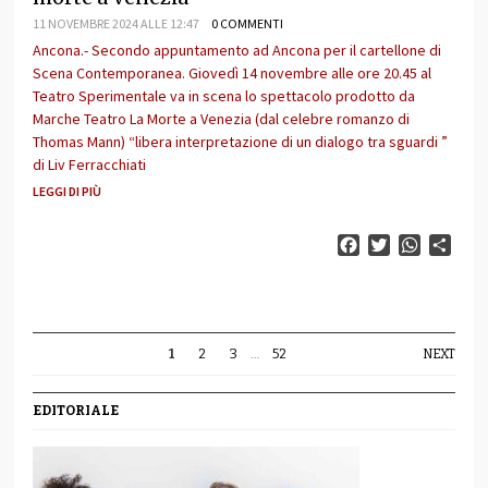
11 NOVEMBRE 2024 ALLE 12:47
0 COMMENTI
Ancona.- Secondo appuntamento ad Ancona per il cartellone di
Scena Contemporanea. Giovedì 14 novembre alle ore 20.45 al
Teatro Sperimentale va in scena lo spettacolo prodotto da
Marche Teatro La Morte a Venezia (dal celebre romanzo di
Thomas Mann) “libera interpretazione di un dialogo tra sguardi ”
di Liv Ferracchiati
LEGGI DI PIÙ
Facebook
Twitter
WhatsAp
Cond
1
2
3
…
52
NEXT
EDITORIALE