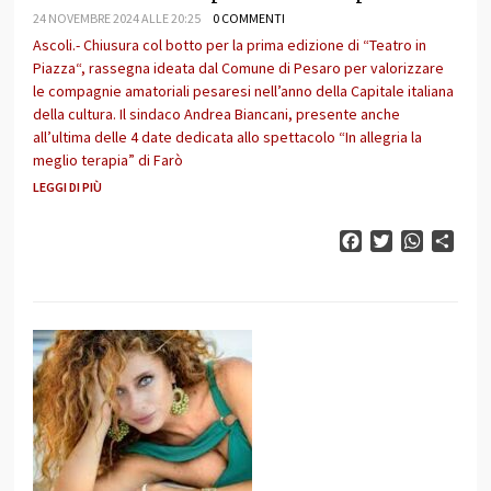
24 NOVEMBRE 2024 ALLE 20:25
0 COMMENTI
Ascoli.- Chiusura col botto per la prima edizione di “Teatro in
Piazza“, rassegna ideata dal Comune di Pesaro per valorizzare
le compagnie amatoriali pesaresi nell’anno della Capitale italiana
della cultura. Il sindaco Andrea Biancani, presente anche
all’ultima delle 4 date dedicata allo spettacolo “In allegria la
meglio terapia” di Farò
LEGGI DI PIÙ
Facebook
Twitter
WhatsAp
Cond