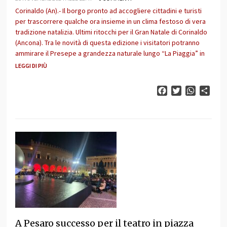
Corinaldo (An).- Il borgo pronto ad accogliere cittadini e turisti
per trascorrere qualche ora insieme in un clima festoso di vera
tradizione natalizia. Ultimi ritocchi per il Gran Natale di Corinaldo
(Ancona). Tra le novità di questa edizione i visitatori potranno
ammirare il Presepe a grandezza naturale lungo “La Piaggia” in
LEGGI DI PIÙ
Facebook
Twitter
WhatsAp
Cond
A Pesaro successo per il teatro in piazza