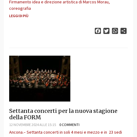
Firmamento idea e direzione artistica di Marcos Morau,
coreografia
LEGGI DI PIÙ
Facebook
Twitter
WhatsAp
Cond
Settanta concerti per la nuova stagione
della FORM
12 NOVEMBRE 2024 ALLE 15:15
0 COMMENTI
Ancona.– Settanta concerti in soli 4 mesi e mezzo e in 23 sedi