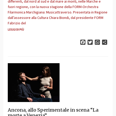
differenti, dal nord al sud e dal mare ai monti, nelle Marche e
fuori regione, con la nuova stagione della FORM-Orchestra
Filarmonica Marchigiana: Musicattraverso. Presentata in Regione
dall’assessore alla Cultura Chiara Biondi, dal presidente FORM
Fabrizio del
LEGGI DI PIÙ
Facebook
Twitter
WhatsAp
Cond
Ancona, allo Sperimentale in scena “La
morte a Venezia”