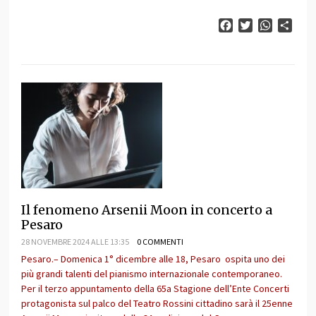
Facebook
Twitter
WhatsAp
Cond
Il fenomeno Arsenii Moon in concerto a
Pesaro
28 NOVEMBRE 2024 ALLE 13:35
0 COMMENTI
Pesaro.– Domenica 1° dicembre alle 18, Pesaro ospita uno dei
più grandi talenti del pianismo internazionale contemporaneo.
Per il terzo appuntamento della 65a Stagione dell’Ente Concerti
protagonista sul palco del Teatro Rossini cittadino sarà il 25enne