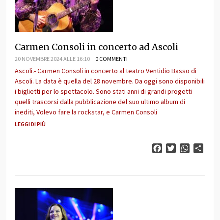
Carmen Consoli in concerto ad Ascoli
20 NOVEMBRE 2024 ALLE 16:10
0 COMMENTI
Ascoli.- Carmen Consoli in concerto al teatro Ventidio Basso di
Ascoli. La data è quella del 28 novembre. Da oggi sono disponibili
i biglietti per lo spettacolo. Sono stati anni di grandi progetti
quelli trascorsi dalla pubblicazione del suo ultimo album di
inediti, Volevo fare la rockstar, e Carmen Consoli
LEGGI DI PIÙ
Facebook
Twitter
WhatsAp
Cond