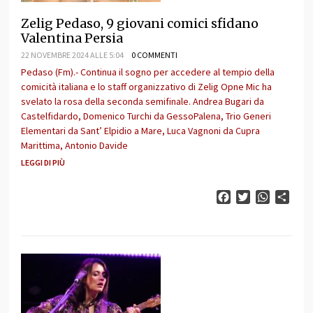
Zelig Pedaso, 9 giovani comici sfidano
Valentina Persia
22 NOVEMBRE 2024 ALLE 5:04
0 COMMENTI
Pedaso (Fm).- Continua il sogno per accedere al tempio della
comicità italiana e lo staff organizzativo di Zelig Opne Mic ha
svelato la rosa della seconda semifinale. Andrea Bugari da
Castelfidardo, Domenico Turchi da GessoPalena, Trio Generi
Elementari da Sant’ Elpidio a Mare, Luca Vagnoni da Cupra
Marittima, Antonio Davide
LEGGI DI PIÙ
Facebook
Twitter
WhatsAp
Cond