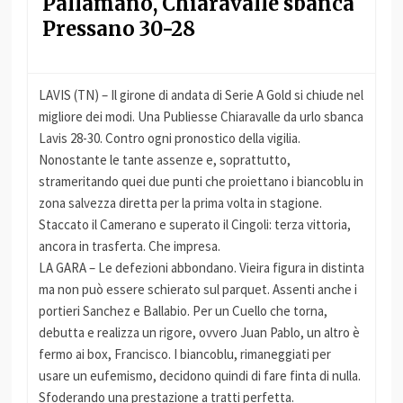
Pallamano, Chiaravalle sbanca
Pressano 30-28
LAVIS (TN) – Il girone di andata di Serie A Gold si chiude nel
migliore dei modi. Una Publiesse Chiaravalle da urlo sbanca
Lavis 28-30. Contro ogni pronostico della vigilia.
Nonostante le tante assenze e, soprattutto,
strameritando quei due punti che proiettano i biancoblu in
zona salvezza diretta per la prima volta in stagione.
Staccato il Camerano e superato il Cingoli: terza vittoria,
ancora in trasferta. Che impresa.
LA GARA – Le defezioni abbondano. Vieira figura in distinta
ma non può essere schierato sul parquet. Assenti anche i
portieri Sanchez e Ballabio. Per un Cuello che torna,
debutta e realizza un rigore, ovvero Juan Pablo, un altro è
fermo ai box, Francisco. I biancoblu, rimaneggiati per
usare un eufemismo, decidono quindi di fare finta di nulla.
Sfoderando una prestazione a tratti perfetta.