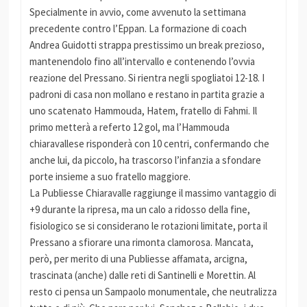
Specialmente in avvio, come avvenuto la settimana
precedente contro l’Eppan. La formazione di coach
Andrea Guidotti strappa prestissimo un break prezioso,
mantenendolo fino all’intervallo e contenendo l’ovvia
reazione del Pressano. Si rientra negli spogliatoi 12-18. I
padroni di casa non mollano e restano in partita grazie a
uno scatenato Hammouda, Hatem, fratello di Fahmi. Il
primo metterà a referto 12 gol, ma l’Hammouda
chiaravallese risponderà con 10 centri, confermando che
anche lui, da piccolo, ha trascorso l’infanzia a sfondare
porte insieme a suo fratello maggiore.
La Publiesse Chiaravalle raggiunge il massimo vantaggio di
+9 durante la ripresa, ma un calo a ridosso della fine,
fisiologico se si considerano le rotazioni limitate, porta il
Pressano a sfiorare una rimonta clamorosa. Mancata,
però, per merito di una Publiesse affamata, arcigna,
trascinata (anche) dalle reti di Santinelli e Morettin. Al
resto ci pensa un Sampaolo monumentale, che neutralizza