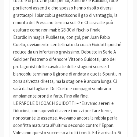
tutto e di più. Che para per lui, Sanchez e Ballabio, i due
portieroni assenti e che spesso hanno risolto diversi
grattacapi. I biancoblu gestiscono il gap di vantaggio, la
rimonta del Pressano termina sul -2 e Chiaravalle può
esultare come non mai: è 28-30 al fischio finale.
Esordio in maglia Publiesse, con gol, per Juan Pablo
Cuello, ovviamente centellinato da coach Guidotti poiché
reduce da un infortunio gravissimo. Debutto in Serie A
Gold per l’estremo difensore Vittorio Guidotti, uno dei
protagonisti delle cavalcate delle stagioni scorse. I
biancoblu terminano il girone di andata a quota 6 punti, in
zona salvezza diretta, ma la stagione è ancora lunga. Ci
sarà da battagliare: Del Curto e compagni sembrano
ampiamente pronti a farlo. Fino alla fine.
LE PAROLE DI COACH GUIDOTTI – “Eravamo sereni e
fiduciosi, consapevoli di avere i mezzi per fare bene,
nonostante le assenze. Avevamo ancora la rabbia per la
sconfitta maturata all’ultimo secondo contro l’Eppan.
Volevamo questo successo a tutti i costi. Ed è arrivato. Si