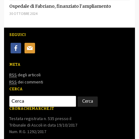
Ospedale di Fabriano, finanziato l’ampliamento
30 OTTOBRE 2024
SEGUICI
facebook
mail
META
RSS
degli articoli
RSS
dei commenti
CERCA
CRONACHEMARCHE.IT
Testata registrata n. 535 presso il
Tribunale di Ascoli in data 19/10/2017
Num. R.G. 1292/2017