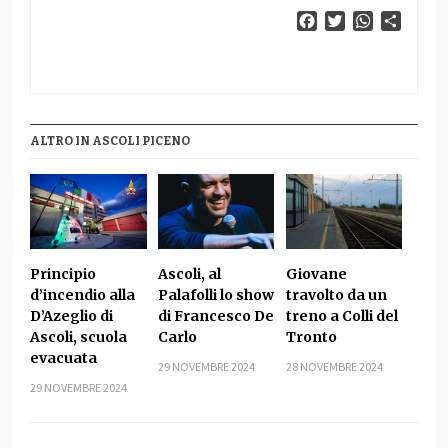
Facebook
Twitter
WhatsApp
Condiv
ALTRO IN ASCOLI PICENO
Principio
Ascoli, al
Giovane
d’incendio alla
Palafolli lo show
travolto da un
D’Azeglio di
di Francesco De
treno a Colli del
Ascoli, scuola
Carlo
Tronto
evacuata
29 NOVEMBRE 2024
28 NOVEMBRE 2024
29 NOVEMBRE 2024