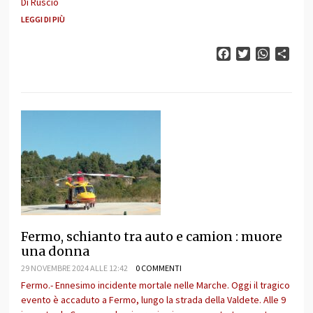
Di Ruscio
LEGGI DI PIÙ
Facebook
Twitter
WhatsAp
Cond
Fermo, schianto tra auto e camion : muore
una donna
29 NOVEMBRE 2024 ALLE 12:42
0 COMMENTI
Fermo.- Ennesimo incidente mortale nelle Marche. Oggi il tragico
evento è accaduto a Fermo, lungo la strada della Valdete. Alle 9