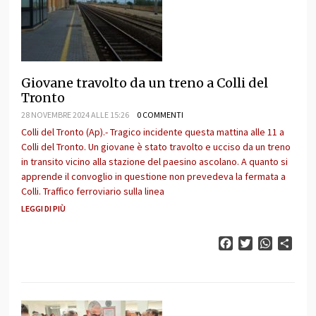
Giovane travolto da un treno a Colli del
Tronto
28 NOVEMBRE 2024 ALLE 15:26
0 COMMENTI
Colli del Tronto (Ap).- Tragico incidente questa mattina alle 11 a
Colli del Tronto. Un giovane è stato travolto e ucciso da un treno
in transito vicino alla stazione del paesino ascolano. A quanto si
apprende il convoglio in questione non prevedeva la fermata a
Colli. Traffico ferroviario sulla linea
LEGGI DI PIÙ
Facebook
Twitter
WhatsAp
Cond