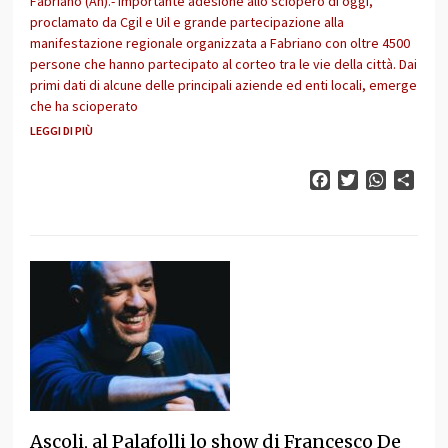
Fabriano (An).- Importante adesione allo sciopero di oggi,
proclamato da Cgil e Uil e grande partecipazione alla
manifestazione regionale organizzata a Fabriano con oltre 4500
persone che hanno partecipato al corteo tra le vie della città. Dai
primi dati di alcune delle principali aziende ed enti locali, emerge
che ha scioperato
LEGGI DI PIÙ
Facebook
Twitter
WhatsAp
Cond
Ascoli, al Palafolli lo show di Francesco De