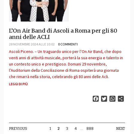
L’On Air Band di Ascoli a Roma per gli 80
anni delle ACLI
28 NOVEMBRE 2024 ALLE 10:02
0 COMMENTI
Ascoli Piceno. – Un traguardo unico per l’On Air Band, che dopo
venti anni di attività musicale, porterà la sua energia e talento in
un contesto unico e prestigioso. Domani 29 novembre,
l’Auditorium della Conciliazione di Roma ospiterà una giornata
che rimarrà nella storia, celebrando gli 80 anni delle Acli.
LEGGI DI PIÙ
Facebook
Twitter
WhatsAp
Cond
PREVIOUS
1
2
3
4
…
888
NEXT