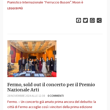
Pianistico Internazionale “Ferruccio Busoni”. Moon è
LEGGI DI PIÙ
Facebook
Twitter
WhatsAp
Cond
Fermo, sold out il concerto per il Premio
Nazionale Arti
28 NOVEMBRE 2024 ALLE 12:38
0 COMMENTI
Fermo. – Un concerto già amato prima ancora del debutto: la
città di Fermo accoglie così i vincitori della prima edizione