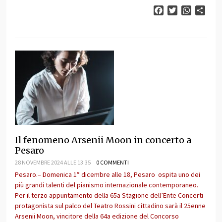
Facebook
Twitter
WhatsAp
Cond
Il fenomeno Arsenii Moon in concerto a
Pesaro
28 NOVEMBRE 2024 ALLE 13:35
0 COMMENTI
Pesaro.– Domenica 1° dicembre alle 18, Pesaro ospita uno dei
più grandi talenti del pianismo internazionale contemporaneo.
Per il terzo appuntamento della 65a Stagione dell’Ente Concerti
protagonista sul palco del Teatro Rossini cittadino sarà il 25enne
Arsenii Moon, vincitore della 64a edizione del Concorso