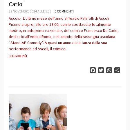
Carlo
29 NOVEMBRE 2024 ALLE 5:33
0 COMMENTI
Ascoli.- L’ultimo mese dell’anno al Teatro Palafolli di Ascoli
Piceno si apre, alle ore 18:00, con lo spettacolo totalmente
inedito, in anteprima nazionale, del comico Francesco De Carlo,
dedicato all’Antica Roma, nell’ambito della rassegna ascolana
“Stand-AP Comedy”. A quasi un anno di distanza dalla sua
performance ad Ascoli, il comico
LEGGI DI PIÙ
Facebook
Twitter
WhatsAp
Cond