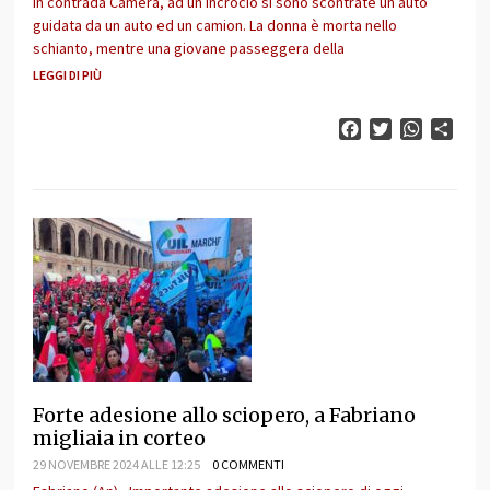
in contrada Camera, ad un incrocio si sono scontrate un auto
guidata da un auto ed un camion. La donna è morta nello
schianto, mentre una giovane passeggera della
LEGGI DI PIÙ
Facebook
Twitter
WhatsAp
Cond
Forte adesione allo sciopero, a Fabriano
migliaia in corteo
29 NOVEMBRE 2024 ALLE 12:25
0 COMMENTI