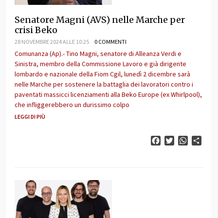
Senatore Magni (AVS) nelle Marche per
crisi Beko
28 NOVEMBRE 2024 ALLE 10:25
0 COMMENTI
Comunanza (Ap).- Tino Magni, senatore di Alleanza Verdi e
Sinistra, membro della Commissione Lavoro e già dirigente
lombardo e nazionale della Fiom Cgil, lunedì 2 dicembre sarà
nelle Marche per sostenere la battaglia dei lavoratori contro i
paventati massicci licenziamenti alla Beko Europe (ex Whirlpool),
che infliggerebbero un durissimo colpo
LEGGI DI PIÙ
Facebook
Twitter
WhatsAp
Cond