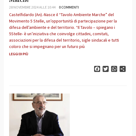
28 NOVEMBRE 2024 ALLE 10:44
0 COMMENTI
Castelfidardo (An).-Nasce il “Tavolo Ambiente Marche” del
Movimento 5 Stelle, un’opportunità di partecipazione per la
difesa dell’ambiente e del territorio. “Il Tavolo – spiegano i
5Stelle- è un’iniziativa che coinvolge cittadini, comitati,
associazioni per la difesa del territorio, sigle sindacali e tutti
coloro che si impegnano per un futuro più
LEGGI DI PIÙ
Facebook
Twitter
WhatsAp
Cond