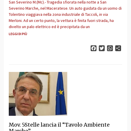
San Severino M.(Mc).- Tragedia sfiorata nella notte a San
Severino Marche, nel Maceratese. Un auto guidata da un uomo di
Tolentino viaggiava nella zona industriale di Taccoli, in via
Merloni. Ad un certo punto, la vettura è finita fuori strada, ha
divelto un palo elettrico ed è precipitata da un
LEGGI DI PIÙ
Facebook
Twitter
WhatsAp
Cond
Mov. 5Stelle lancia il “Tavolo Ambiente
Marche”