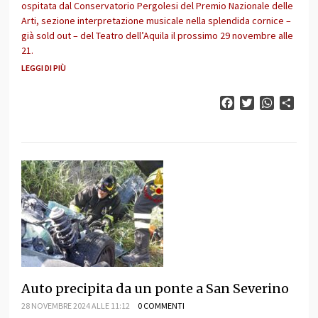
ospitata dal Conservatorio Pergolesi del Premio Nazionale delle
Arti, sezione interpretazione musicale nella splendida cornice –
già sold out – del Teatro dell’Aquila il prossimo 29 novembre alle
21.
LEGGI DI PIÙ
Facebook
Twitter
WhatsAp
Cond
Auto precipita da un ponte a San Severino
28 NOVEMBRE 2024 ALLE 11:12
0 COMMENTI