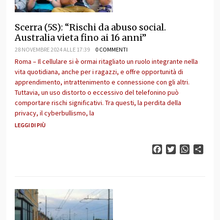
Scerra (5S): “Rischi da abuso social.
Australia vieta fino ai 16 anni”
28 NOVEMBRE 2024 ALLE 17:39
0 COMMENTI
Roma – Il cellulare si è ormai ritagliato un ruolo integrante nella
vita quotidiana, anche per i ragazzi, e offre opportunità di
apprendimento, intrattenimento e connessione con gli altri.
Tuttavia, un uso distorto o eccessivo del telefonino può
comportare rischi significativi. Tra questi, la perdita della
privacy, il cyberbullismo, la
LEGGI DI PIÙ
Facebook
Twitter
WhatsAp
Cond