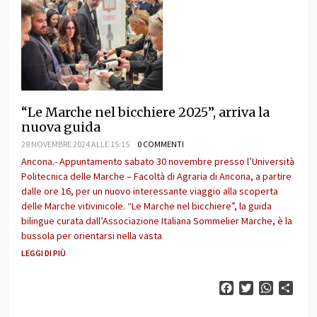
“Le Marche nel bicchiere 2025”, arriva la
nuova guida
28 NOVEMBRE 2024 ALLE 15:15
0 COMMENTI
Ancona.- Appuntamento sabato 30 novembre presso l’Università
Politecnica delle Marche – Facoltà di Agraria di Ancona, a partire
dalle ore 16, per un nuovo interessante viaggio alla scoperta
delle Marche vitivinicole. “Le Marche nel bicchiere”, la guida
bilingue curata dall’Associazione Italiana Sommelier Marche, è la
bussola per orientarsi nella vasta
LEGGI DI PIÙ
Facebook
Twitter
WhatsAp
Cond