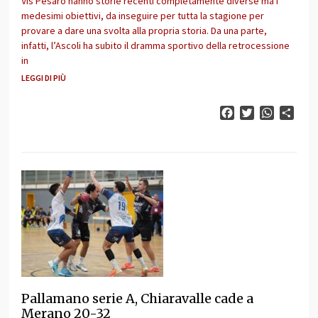
Vis Pesaro hanno storie recenti completamente diverse ma i
medesimi obiettivi, da inseguire per tutta la stagione per
provare a dare una svolta alla propria storia. Da una parte,
infatti, l’Ascoli ha subito il dramma sportivo della retrocessione
in
LEGGI DI PIÙ
Facebook
Twitter
WhatsAp
Cond
Pallamano serie A, Chiaravalle cade a
Merano 20-32