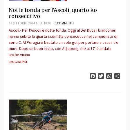
Notte fonda per l’Ascoli, quarto ko
consecutivo
19 OTTOBRE 2024 ALLE 18:03
0 COMMENTI
Ascoli.- Per l’Ascoli è notte fonda. Oggi al Del Duca i bianconeri
hanno subito la quarta sconfitta consecutiva nel campionato di
serie C. Al Perugia è bastato un solo gol per portare a casa i tre
punti. Dopo un buon inizio, con Adjapong che al 17′ è andata
anche vicino
LEGGI DI PIÙ
Facebook
Twitter
WhatsAp
Cond