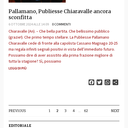
Pallamano, Publiesse Chiaravalle ancora
sconfitta
6 OTTOBRE 2024 ALLE 14:09
0 COMMENTI
Chiaravalle (An). – Che bella partita. Che bellissimo pubblico
(grazie!). Che primo tempo stellare. La Publiesse Pallamano
Chiaravalle cede di fronte alla capolista Cassano Magnago 20-25
ma regala infiniti segnali positivi in vista dell’immediato futuro.
Possiamo dire di aver assistito alla prima frazione migliore di
tutta la stagione? Sì, possiamo
LEGGI DI PIÙ
Facebook
Twitter
WhatsAp
Cond
PREVIOUS
1
2
3
4
…
62
NEXT
EDITORIALE