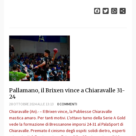
Facebook
Twitter
WhatsAp
Cond
Pallamano, il Brixen vince a Chiaravalle 31-
24
28 OTTOBRE 2024 ALLE 13:13
0 COMMENTI
Chiaravalle (An).- – Il Brixen vince, la Publiesse Chiaravalle
mastica amaro. Per tanti motivi. L’ottavo turno della Serie A Gold
vede la formazione di Bressanone imporsi 24-31 al PalaSport di
Chiaravalle. Premiato il cinismo degli ospiti: solidi dietro, esperti