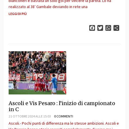
bianconeri è bastata un solo gol per vincere la partita. Lo ha
realizzato al 38′ Gambale deviando in rete una
LEGGI DI PIÙ
Facebook
Twitter
WhatsAp
Cond
Ascoli e Vis Pesaro : l’inizio di campionato
in C
21 OTTOBRE 2024 ALLE 15:03
0 COMMENTI
Ascoli.- Pochi punti di differenza ma le stesse ambizioni. Ascoli e