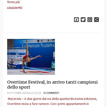
firme più
LEGGI DI PIÙ
Facebook
Twitter
WhatsAp
Cond
Overtime Festival, in arrivo tanti campioni
dello sport
8 OTTOBRE 2024 ALLE 15:28
0 COMMENTI
Macerata – A due giorni dal via della quattordicesima edizione,
Overtime inizia a fare rumore. Con i primi appuntamenti in