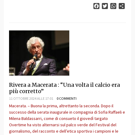
Facebook
Twitter
WhatsAp
Cond
Rivera a Macerata : “Una volta il calcio era
più corretto”
11 OTTOBRE 2024 ALLE 17:01
0 COMMENTI
Macerata. – Buona la prima, altrettanto la seconda. Dopo il
successo della serata inaugurale in compagnia di Sofia Raffaeli e
Milena Baldassarri, come di consueto il giovedì targato
Overtime ha visto alternarsi sul palco verde del Festival del
giornalismo, del racconto e dell’etica sportiva i campioni e le