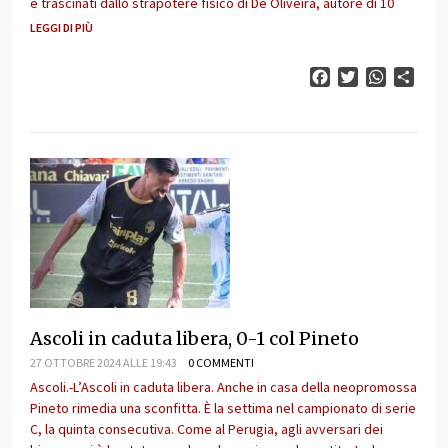
e trascinati dallo strapotere fisico di De Oliveira, autore di 10
LEGGI DI PIÙ
Facebook
Twitter
WhatsAp
Cond
Ascoli in caduta libera, 0-1 col Pineto
27 OTTOBRE 2024 ALLE 19:43
0 COMMENTI
Ascoli.-L’Ascoli in caduta libera. Anche in casa della neopromossa
Pineto rimedia una sconfitta. È la settima nel campionato di serie
C, la quinta consecutiva. Come al Perugia, agli avversari dei