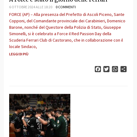
6 OTTOBRE 2024 ALLE 18:20
0 COMMENTI
FORCE (AP) – Alla presenza del Prefetto di Ascoli Piceno, Sante
Copponi, del Comandante provinciale dei Carabinieri, Domenico
Barone, nonché del Questore della Polizia di Stato, Giuseppe
Simonelli, si è celebrato a Force il Red Passion Day della
Scuderia Ferrari Club di Castorano, che in collaborazione con il
locale Sindaco,
LEGGI DI PIÙ
Facebook
Twitter
WhatsAp
Cond