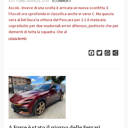
6 OTTOBRE 2024 ALLE 22:39
0 COMMENTI
Ascoli.- Invece di una svolta è arrivata un nuova sconfitta. E
l’Ascoli ora sprofonda in classifica anche in serie C. Ma questa
sera al Del Duca la vittoria del Pescara per 2-1 è maturata
soprattutto per due madornali errori difensivi, piuttosto che per
demeriti di tutta la squadra. Che al
LEGGI DI PIÙ
Facebook
Twitter
WhatsAp
Cond
A Force è stato il giorno delle Ferrari