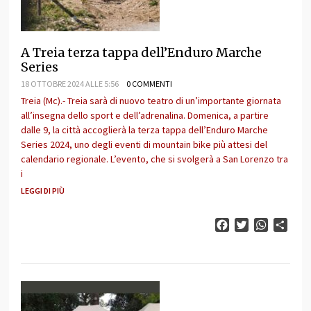
A Treia terza tappa dell’Enduro Marche
Series
18 OTTOBRE 2024 ALLE 5:56
0 COMMENTI
Treia (Mc).- Treia sarà di nuovo teatro di un’importante giornata
all’insegna dello sport e dell’adrenalina. Domenica, a partire
dalle 9, la città accoglierà la terza tappa dell’Enduro Marche
Series 2024, uno degli eventi di mountain bike più attesi del
calendario regionale. L’evento, che si svolgerà a San Lorenzo tra
i
LEGGI DI PIÙ
Facebook
Twitter
WhatsAp
Cond