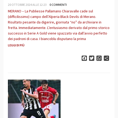
20 OTTOBRE 2024 ALLE 12:23
0 COMMENTI
MERANO – La Publiesse Pallamano Chiaravalle cade sul
(difficilissimo) campo dell’Alperia Black Devils di Merano.
Risultato pesante da digerire, giornata “no” da archiviare in
fretta. Immediatamente. L’entusiasmo derivato dal primo storico
successo in Serie A Gold viene spazzato via dall’avvio perfetto
dei padroni di casa. I biancoblu disputano la prima
LEGGI DI PIÙ
Facebook
Twitter
WhatsAp
Cond