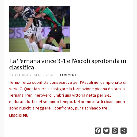
La Ternana vince 3-1 e l’Ascoli sprofonda in
classifica
13 OTTOBRE 2024 ALLE 23:48
0 COMMENTI
Terni.- Terza sconfitta consecutiva per l’Ascoli nel campionato di
serie C. Questa sera a castigare la formazione picena è stata la
Ternana. Per i neroverdi umbri una vittoria netta per 3-1,
maturata tutta nel secondo tempo. Nel primo infatti i bianconeri
sono riusciti a reggere il confronto, pur rischiando tre
LEGGI DI PIÙ
Facebook
Twitter
WhatsAp
Cond