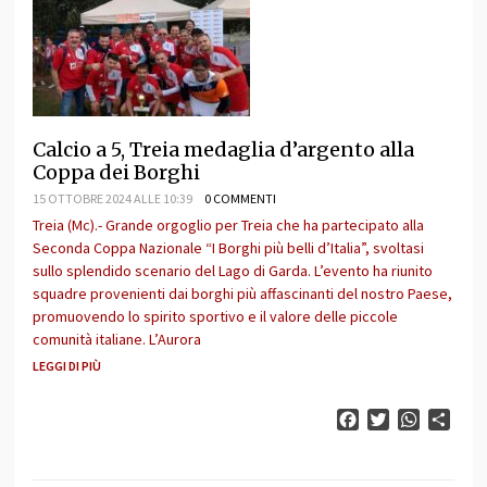
Calcio a 5, Treia medaglia d’argento alla
Coppa dei Borghi
15 OTTOBRE 2024 ALLE 10:39
0 COMMENTI
Treia (Mc).- Grande orgoglio per Treia che ha partecipato alla
Seconda Coppa Nazionale “I Borghi più belli d’Italia”, svoltasi
sullo splendido scenario del Lago di Garda. L’evento ha riunito
squadre provenienti dai borghi più affascinanti del nostro Paese,
promuovendo lo spirito sportivo e il valore delle piccole
comunità italiane. L’Aurora
LEGGI DI PIÙ
Facebook
Twitter
WhatsAp
Cond