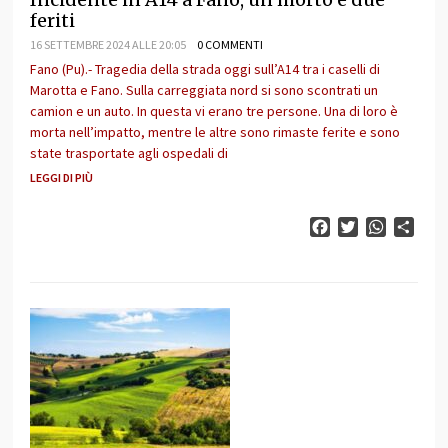
feriti
16 SETTEMBRE 2024 ALLE 20:05
0 COMMENTI
Fano (Pu).- Tragedia della strada oggi sull’A14 tra i caselli di
Marotta e Fano. Sulla carreggiata nord si sono scontrati un
camion e un auto. In questa vi erano tre persone. Una di loro è
morta nell’impatto, mentre le altre sono rimaste ferite e sono
state trasportate agli ospedali di
LEGGI DI PIÙ
Facebook
Twitter
WhatsAp
Cond