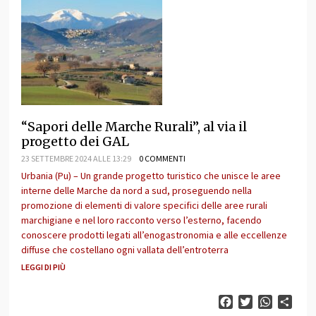
“Sapori delle Marche Rurali”, al via il
progetto dei GAL
23 SETTEMBRE 2024 ALLE 13:29
0 COMMENTI
Urbania (Pu) – Un grande progetto turistico che unisce le aree
interne delle Marche da nord a sud, proseguendo nella
promozione di elementi di valore specifici delle aree rurali
marchigiane e nel loro racconto verso l’esterno, facendo
conoscere prodotti legati all’enogastronomia e alle eccellenze
diffuse che costellano ogni vallata dell’entroterra
LEGGI DI PIÙ
Facebook
Twitter
WhatsAp
Cond