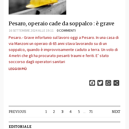
Pesaro, operaio cade da soppalco : è grave
16 SETTEMBRE 2024 ALLE 19:11
0 COMMENTI
Pesaro.- Grave infortunio sul lavoro oggi a Pesaro. In una casa di
via Manzoni un operaio di 65 anni stava lavorando su di un
soppalco, quando è improvvisamente caduto a terra. Un volo di
4 metri che gli ha procurato pesanti traumi e feriti. E’ stato
soccorso dagli operatori sanitari
LEGGI DI PIÙ
Facebook
Twitter
WhatsAp
Cond
PREVIOUS
1
2
3
4
5
…
71
NEXT
EDITORIALE