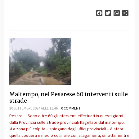
Facebook
Twitter
WhatsAp
Cond
Maltempo, nel Pesarese 60 interventi sulle
strade
20 SETTEMBRE 2024 ALLE 11:46
0 COMMENTI
Pesaro. – Sono oltre 60 gli interventi effettuati in questi giorni
dalla Provincia sulle strade provinciali flagellate dal maltempo.
«La zona più colpita – spiegano dagli uffici provinciali – è stata
quella costiera e medio collinare con allagamenti, smottamenti e