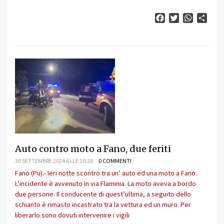
Facebook
Twitter
WhatsAp
Cond
Auto contro moto a Fano, due feriti
30 SETTEMBRE 2024 ALLE 10:28
0 COMMENTI
Fano (Pu).- Ieri notte scontro tra un’ auto ed una moto a Fano.
L’incidente è avvenuto in via Flaminia. La moto aveva a bordo
due persone. Il conducente di quest’ultima, a seguito dello
schianto è rimasto incastrato tra la vettura ed un muro. Per
liberarlo sono dovuti intervenire i vigili