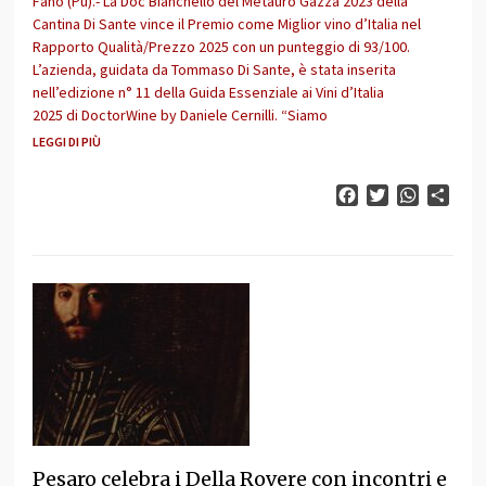
Fano (Pu).- La Doc Bianchello del Metauro Gazza 2023 della
Cantina Di Sante vince il Premio come Miglior vino d’Italia nel
Rapporto Qualità/Prezzo 2025 con un punteggio di 93/100.
L’azienda, guidata da Tommaso Di Sante, è stata inserita
nell’edizione n° 11 della Guida Essenziale ai Vini d’Italia
2025 di DoctorWine by Daniele Cernilli. “Siamo
LEGGI DI PIÙ
Facebook
Twitter
WhatsAp
Cond
Pesaro celebra i Della Rovere con incontri e