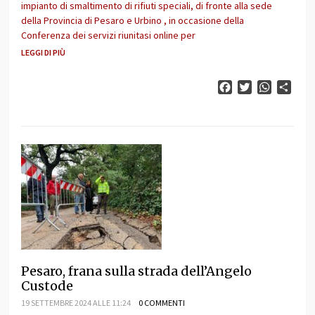
impianto di smaltimento di rifiuti speciali, di fronte alla sede
della Provincia di Pesaro e Urbino , in occasione della
Conferenza dei servizi riunitasi online per
LEGGI DI PIÙ
Facebook
Twitter
WhatsAp
Cond
Pesaro, frana sulla strada dell’Angelo
Custode
19 SETTEMBRE 2024 ALLE 11:24
0 COMMENTI