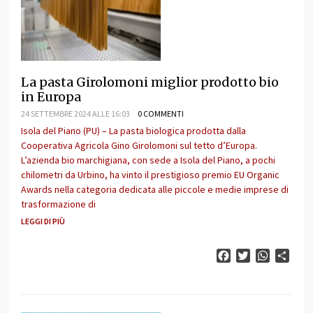
La pasta Girolomoni miglior prodotto bio
in Europa
24 SETTEMBRE 2024 ALLE 16:03
0 COMMENTI
Isola del Piano (PU) – La pasta biologica prodotta dalla
Cooperativa Agricola Gino Girolomoni sul tetto d’Europa.
L’azienda bio marchigiana, con sede a Isola del Piano, a pochi
chilometri da Urbino, ha vinto il prestigioso premio EU Organic
Awards nella categoria dedicata alle piccole e medie imprese di
trasformazione di
LEGGI DI PIÙ
Facebook
Twitter
WhatsAp
Cond