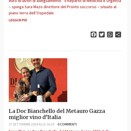
euro di lavori di adeguamento. “Il Reparto di Medicina d’Urgenza
– spiega Sara Mazo direttore del Pronto soccorso – situato al
piano terra dell’Ospedale
LEGGI DI PIÙ
Facebook
Twitter
WhatsAp
Cond
La Doc Bianchello del Metauro Gazza
miglior vino d’Italia
27 SETTEMBRE 2024 ALLE 16:20
0 COMMENTI