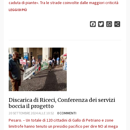
caduta di piante». Tra le strade coinvolte dalle maggiori criticità
LEGGI DI PIÙ
Facebook
Twitter
WhatsAp
Cond
Discarica di Riceci, Conferenza dei servizi
boccia il progetto
20 SETTEMBRE 2024 ALLE 10:52
0 COMMENTI
Pesaro. – Un totale di 120 cittadini di Gallo di Petriano e zone
limitrofe hanno tenuto un presidio pacifico per dire NO al mega