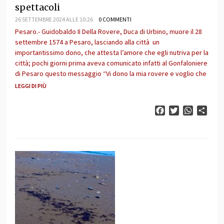
spettacoli
26 SETTEMBRE 2024 ALLE 10:26
0 COMMENTI
Pesaro.- Guidobaldo II Della Rovere, Duca di Urbino, muore il 28
settembre 1574 a Pesaro, lasciando alla città un
importantissimo dono, che attesta l’amore che egli nutriva per la
città; pochi giorni prima aveva comunicato infatti al Gonfaloniere
di Pesaro questo messaggio “Vi dono la mia rovere e voglio che
LEGGI DI PIÙ
Facebook
Twitter
WhatsAp
Cond