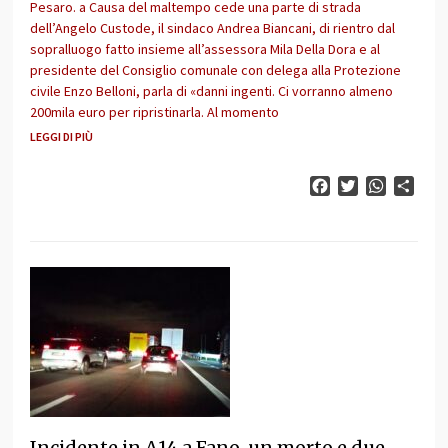
Pesaro. a Causa del maltempo cede una parte di strada
dell’Angelo Custode, il sindaco Andrea Biancani, di rientro dal
sopralluogo fatto insieme all’assessora Mila Della Dora e al
presidente del Consiglio comunale con delega alla Protezione
civile Enzo Belloni, parla di «danni ingenti. Ci vorranno almeno
200mila euro per ripristinarla. Al momento
LEGGI DI PIÙ
Facebook
Twitter
WhatsAp
Cond
Incidente in A14 a Fano, un morto e due