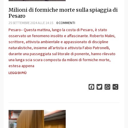
Milioni di formiche morte sulla spiaggia di
Pesaro
25 SETTEMBRE 2024 ALLE 14:15
0 COMMENTI
Pesaro– Questa mattina, lungo la costa di Pesaro, è stato
osservato un fenomeno insolito e affascinante. Roberto Malini,
scrittore, attivista ambientale e appassionato di discipline
naturalistiche, insieme all’artista e attivista Fabio Patronelli,
durante una passeggiata sul litorale di ponente, hanno rilevato
una lunga scia scura composta da milioni di formiche morte,
estesa appena
LEGGI DI PIÙ
Facebook
Twitter
WhatsAp
Cond