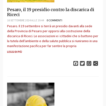
Pesaro, il 19 presidio contro la discarica di
Riceci
16 SETTEMBRE 2024 ALLE 19:44
0 COMMENTI
Pesaro. Il 19 settembre si terrà un presidio davanti alla sede
della Provincia di Pesaro per opporsi alla costruzione della
discarica di Riceci. Le associazioni e i cittadini che si battono per
la tutela dell’ambiente e della salute pubblica si riuniranno in una
manifestazione pacifica per far sentire la propria
LEGGI DI PIÙ
Facebook
Twitter
WhatsAp
Cond