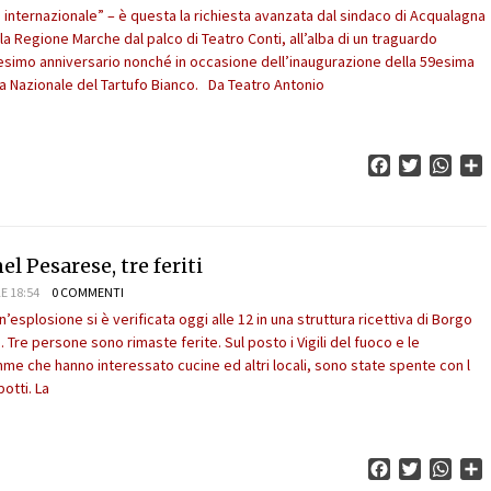
a internazionale” – è questa la richiesta avanzata dal sindaco di Acqualagna
lla Regione Marche dal palco di Teatro Conti, all’alba di un traguardo
tesimo anniversario nonché in occasione dell’inaugurazione della 59esima
ra Nazionale del Tartufo Bianco. Da Teatro Antonio
Facebook
Twitter
What
C
l Pesarese, tre feriti
E 18:54
0 COMMENTI
’esplosione si è verificata oggi alle 12 in una struttura ricettiva di Borgo
Tre persone sono rimaste ferite. Sul posto i Vigili del fuoco e le
me che hanno interessato cucine ed altri locali, sono state spente con l
botti. La
Facebook
Twitter
What
C