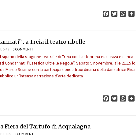
Facebook
Twitter
What
C
annati” : a Treia il teatro ribelle
E 5:49
0 COMMENTI
 il sipario della stagione teatrale di Treia con l’anteprima esclusiva e carica
tisti Condannati: l’Estetica Oltre le Regole”. Sabato 9 novembre, alle 21.15 lo
da Marco Sciame con la partecipazione straordinaria della danzatrice Elisa
l pubblico un’intensa narrazione d’arte dedicata
Facebook
Twitter
What
C
a Fiera del Tartufo di Acqualagna
E 19:55
0 COMMENTI