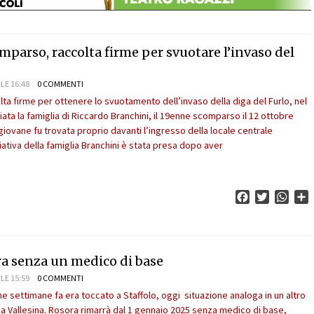
parso, raccolta firme per svuotare l’invaso del
LE 16:48
0 COMMENTI
lta firme per ottenere lo svuotamento dell’invaso della diga del Furlo, nel
ata la famiglia di Riccardo Branchini, il 19enne scomparso il 12 ottobre
giovane fu trovata proprio davanti l’ingresso della locale centrale
iziativa della famiglia Branchini è stata presa dopo aver
Facebook
Twitter
What
C
a senza un medico di base
LE 15:59
0 COMMENTI
e settimane fa era toccato a Staffolo, oggi situazione analoga in un altro
 Vallesina. Rosora rimarrà dal 1 gennaio 2025 senza medico di base,