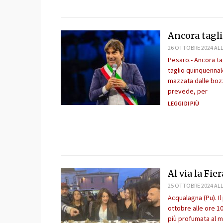
Ancora tagli
26 OTTOBRE 2024 ALL
Pesaro.- Ancora tag
taglio quinquennale
mazzata dalle bozze
prevede, per
LEGGI DI PIÙ
Al via la Fi
25 OTTOBRE 2024 ALL
Acqualagna (Pu). Il
ottobre alle ore 1
più profumata al m