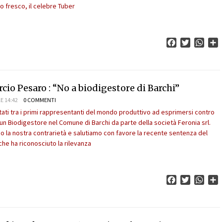
tufo fresco, il celebre Tuber
Facebook
Twitter
What
C
o Pesaro : “No a biodigestore di Barchi”
E 14:42
0 COMMENTI
tati tra i primi rappresentanti del mondo produttivo ad esprimersi contro
 un Biodigestore nel Comune di Barchi da parte della società Feronia srl.
 la nostra contrarietà e salutiamo con favore la recente sentenza del
che ha riconosciuto la rilevanza
Facebook
Twitter
What
C