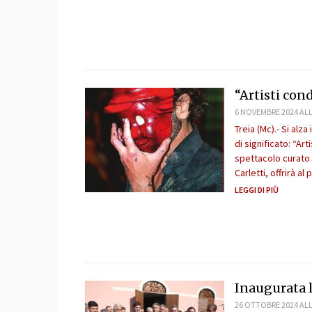
“Artisti cond
6 NOVEMBRE 2024 ALL
Treia (Mc).- Si alza
di significato: “Ar
spettacolo curato 
Carletti, offrirà a
LEGGI DI PIÙ
Inaugurata l
26 OTTOBRE 2024 ALL