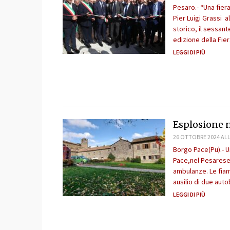
Pesaro.- “Una fier
Pier Luigi Grassi a
storico, il sessan
edizione della Fie
LEGGI DI PIÙ
Esplosione ne
26 OTTOBRE 2024 ALL
Borgo Pace(Pu).- Un
Pace,nel Pesarese. 
ambulanze. Le fiam
ausilio di due auto
LEGGI DI PIÙ