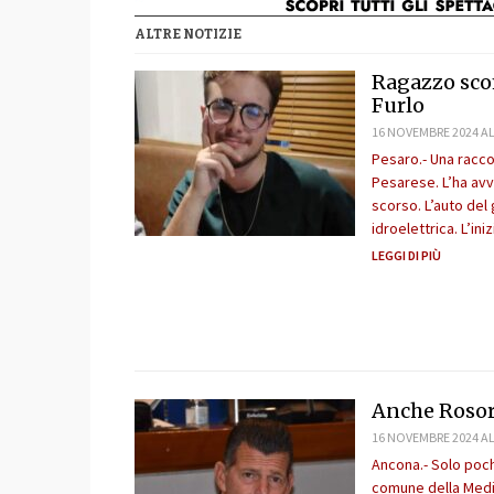
ALTRE NOTIZIE
Ragazzo scom
Furlo
16 NOVEMBRE 2024 AL
Pesaro.- Una racco
Pesarese. L’ha avvi
scorso. L’auto del 
idroelettrica. L’in
LEGGI DI PIÙ
Anche Rosor
16 NOVEMBRE 2024 AL
Ancona.- Solo poch
comune della Media