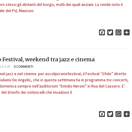
 stessi gli abitanti del borgo, molti dei quali anziani. Lo rende noto il
ale del Pd, Maurizio
Facebook
Twitter
What
C
 Festival, weekend tra jazz e cinema
LE 5:47
0 COMMENTI
 nel jazz e nel cinema per ascolipicenofestival, il Festival “Sfide” diretto
 Giuliano De Angelis, che in questa settimana ha in programma tre concerti,
domenica sempre nell’auditorium “Emidio Neroni” in Rua del Cassero. E’
del trionfo dei violoncelli che invadono il
Facebook
Twitter
What
C