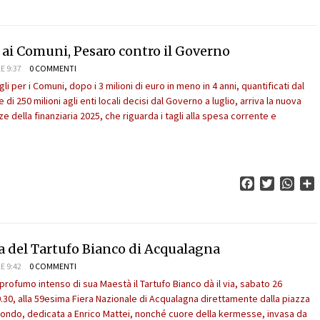
 ai Comuni, Pesaro contro il Governo
E 9:37
0 COMMENTI
li per i Comuni, dopo i 3 milioni di euro in meno in 4 anni, quantificati dal
 di 250 milioni agli enti locali decisi dal Governo a luglio, arriva la nuova
 della finanziaria 2025, che riguarda i tagli alla spesa corrente e
Facebook
Twitter
What
C
era del Tartufo Bianco di Acqualagna
E 9:42
0 COMMENTI
 profumo intenso di sua Maestà il Tartufo Bianco dà il via, sabato 26
0.30, alla 59esima Fiera Nazionale di Acqualagna direttamente dalla piazza
ondo, dedicata a Enrico Mattei, nonché cuore della kermesse, invasa da