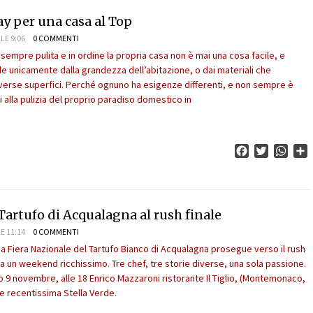
day per una casa al Top
LE 9:06
0 COMMENTI
empre pulita e in ordine la propria casa non è mai una cosa facile, e
 unicamente dalla grandezza dell’abitazione, o dai materiali che
erse superfici. Perché ognuno ha esigenze differenti, e non sempre è
 alla pulizia del proprio paradiso domestico in
Facebook
Twitter
What
C
 Tartufo di Acqualagna al rush finale
E 11:14
0 COMMENTI
a Fiera Nazionale del Tartufo Bianco di Acqualagna prosegue verso il rush
 a un weekend ricchissimo. Tre chef, tre storie diverse, una sola passione.
o 9 novembre, alle 18 Enrico Mazzaroni ristorante Il Tiglio, (Montemonaco,
 e recentissima Stella Verde.