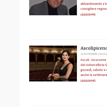
abbandonando a loro
consigliere region
LEGGI DI PIÙ
Ascolipiceno
14 NOVEMBRE 2024 AL
Ascoli.- Incursione
dal violoncellista
giovedì, sabato e 
anche la settimana 
LEGGI DI PIÙ