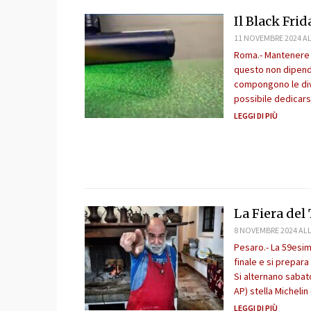
Il Black Fri
11 NOVEMBRE 2024 AL
Roma.- Mantenere s
questo non dipende
compongono le div
possibile dedicarsi
LEGGI DI PIÙ
La Fiera del
8 NOVEMBRE 2024 ALL
Pesaro.- La 59esim
finale e si prepara
Si alternano sabat
AP) stella Michelin
LEGGI DI PIÙ