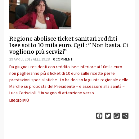
Regione abolisce ticket sanitari redditi
Isee sotto 10 mila euro. Cgil : ” Non basta. Ci
vogliono più servizi”
29 APRILE 2019 ALLE 19:28
0 COMMENTI
Da giugno i residenti con reddito Isee inferiore ai 10mila euro
non pagheranno più il ticket di 10 euro sulle ricette per le
prestazioni specialistiche . Lo ha deciso la giunta regionale delle
Marche su proposta del Presidente – e assessore alla sanità –
Luca Ceriscioli. “Un segno di attenzione verso
LEGGI DI PIÙ
Facebook
Twitter
WhatsAp
Cond