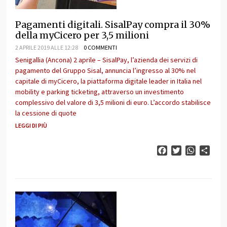
Pagamenti digitali. SisalPay compra il 30%
della myCicero per 3,5 milioni
2 APRILE 2019 ALLE 12:28
0 COMMENTI
Senigallia (Ancona) 2 aprile – SisalPay, l’azienda dei servizi di
pagamento del Gruppo Sisal, annuncia l’ingresso al 30% nel
capitale di myCicero, la piattaforma digitale leader in Italia nel
mobility e parking ticketing, attraverso un investimento
complessivo del valore di 3,5 milioni di euro. L’accordo stabilisce
la cessione di quote
LEGGI DI PIÙ
Facebook
Twitter
WhatsAp
Cond