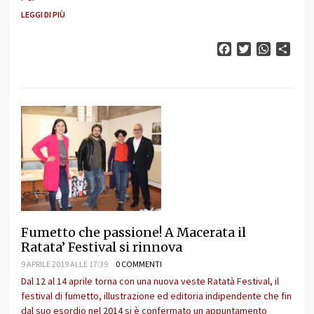
LEGGI DI PIÙ
Facebook
Twitter
WhatsAp
Cond
Fumetto che passione! A Macerata il
Ratata’ Festival si rinnova
9 APRILE 2019 ALLE 17:39
0 COMMENTI
Dal 12 al 14 aprile torna con una nuova veste Ratatà Festival, il
festival di fumetto, illustrazione ed editoria indipendente che fin
dal suo esordio nel 2014 si è confermato un appuntamento