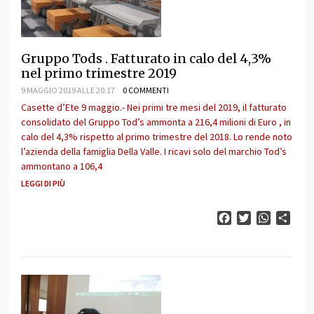
Gruppo Tods . Fatturato in calo del 4,3%
nel primo trimestre 2019
9 MAGGIO 2019 ALLE 20:17
0 COMMENTI
Casette d’Ete 9 maggio.- Nei primi tre mesi del 2019, il fatturato
consolidato del Gruppo Tod’s ammonta a 216,4 milioni di Euro , in
calo del 4,3% rispetto al primo trimestre del 2018. Lo rende noto
l’azienda della famiglia Della Valle. I ricavi solo del marchio Tod’s
ammontano a 106,4
LEGGI DI PIÙ
Facebook
Twitter
WhatsAp
Cond