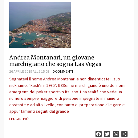
Andrea Montanari, un giovane
marchigiano che sogna Las Vegas
26 APRILE 2019 ALLE 15:03
0 COMMENTI
Segnatevi il nome Andrea Montanari e non dimenticate il suo
nickname: “kash’mir1985”. Il 33enne marchigiano è uno dei nomi
emergenti del poker sportivo italiano. Una realtà che vede un
numero sempre maggiore di persone impegnate in maniera
costante e ad alto livello, con tanto di preparazione alle gare e
appuntamenti seguiti dal grande
LEGGI DI PIÙ
Facebook
Twitter
WhatsAp
Cond