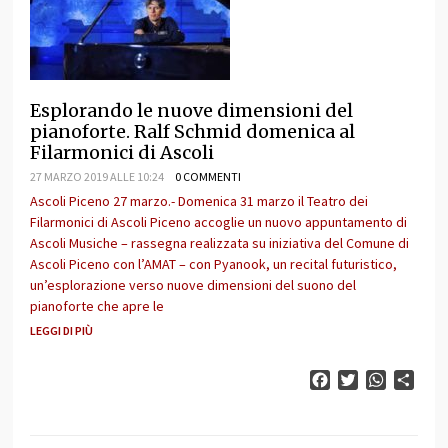
Esplorando le nuove dimensioni del
pianoforte. Ralf Schmid domenica al
Filarmonici di Ascoli
27 MARZO 2019 ALLE 10:24
0 COMMENTI
Ascoli Piceno 27 marzo.- Domenica 31 marzo il Teatro dei
Filarmonici di Ascoli Piceno accoglie un nuovo appuntamento di
Ascoli Musiche – rassegna realizzata su iniziativa del Comune di
Ascoli Piceno con l’AMAT – con Pyanook, un recital futuristico,
un’esplorazione verso nuove dimensioni del suono del
pianoforte che apre le
LEGGI DI PIÙ
Facebook
Twitter
WhatsAp
Cond