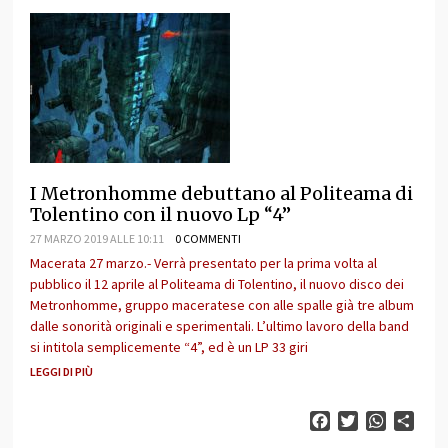
I Metronhomme debuttano al Politeama di
Tolentino con il nuovo Lp “4”
27 MARZO 2019 ALLE 10:11
0 COMMENTI
Macerata 27 marzo.- Verrà presentato per la prima volta al
pubblico il 12 aprile al Politeama di Tolentino, il nuovo disco dei
Metronhomme, gruppo maceratese con alle spalle già tre album
dalle sonorità originali e sperimentali. L’ultimo lavoro della band
si intitola semplicemente “4”, ed è un LP 33 giri
LEGGI DI PIÙ
Facebook
Twitter
WhatsAp
Cond