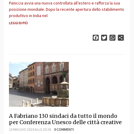
Paniccia avvia una nuova controllata all’estero e rafforza la sua
posizione mondiale. Dopo la recente apertura dello stabilimento
produttivo in India nel
LEGGI DI PIÙ
Facebook
Twitter
WhatsAp
Cond
A Fabriano 130 sindaci da tutto il mondo
per Conferenza Unesco delle città creative
13 MAGGIO 2019 ALLE 20:28
0 COMMENTI