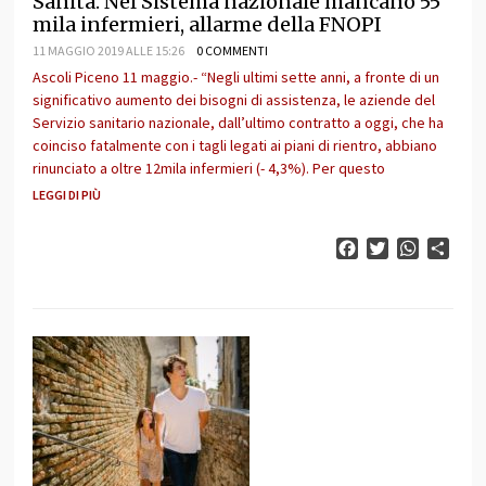
Sanità. Nel Sistema nazionale mancano 55
mila infermieri, allarme della FNOPI
11 MAGGIO 2019 ALLE 15:26
0 COMMENTI
Ascoli Piceno 11 maggio.- “Negli ultimi sette anni, a fronte di un
significativo aumento dei bisogni di assistenza, le aziende del
Servizio sanitario nazionale, dall’ultimo contratto a oggi, che ha
coinciso fatalmente con i tagli legati ai piani di rientro, abbiano
rinunciato a oltre 12mila infermieri (- 4,3%). Per questo
LEGGI DI PIÙ
Facebook
Twitter
WhatsAp
Cond