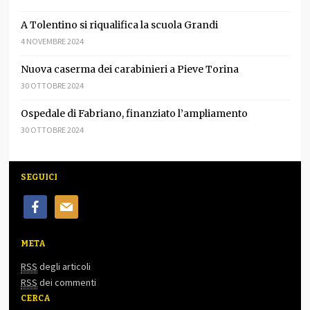
A Tolentino si riqualifica la scuola Grandi
4 NOVEMBRE 2024
Nuova caserma dei carabinieri a Pieve Torina
30 OTTOBRE 2024
Ospedale di Fabriano, finanziato l’ampliamento
30 OTTOBRE 2024
SEGUICI
facebook
mail
META
RSS
degli articoli
RSS
dei commenti
CERCA