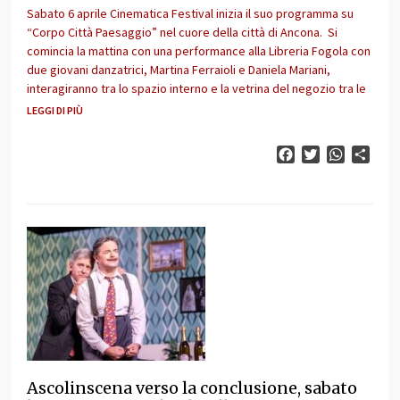
Sabato 6 aprile Cinematica Festival inizia il suo programma su
“Corpo Città Paesaggio” nel cuore della città di Ancona. Si
comincia la mattina con una performance alla Libreria Fogola con
due giovani danzatrici, Martina Ferraioli e Daniela Mariani,
interagiranno tra lo spazio interno e la vetrina del negozio tra le
LEGGI DI PIÙ
Facebook
Twitter
WhatsAp
Cond
Ascolinscena verso la conclusione, sabato