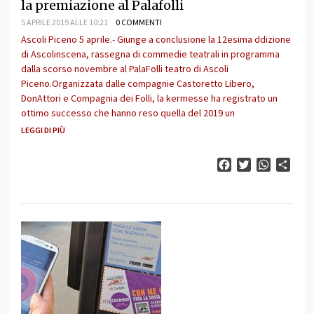
la premiazione al Palafolli
5 APRILE 2019 ALLE 10:21
0 COMMENTI
Ascoli Piceno 5 aprile.- Giunge a conclusione la 12esima ddizione
di Ascolinscena, rassegna di commedie teatrali in programma
dalla scorso novembre al PalaFolli teatro di Ascoli
Piceno.Organizzata dalle compagnie Castoretto Libero,
DonAttori e Compagnia dei Folli, la kermesse ha registrato un
ottimo successo che hanno reso quella del 2019 un
LEGGI DI PIÙ
Facebook
Twitter
WhatsAp
Cond