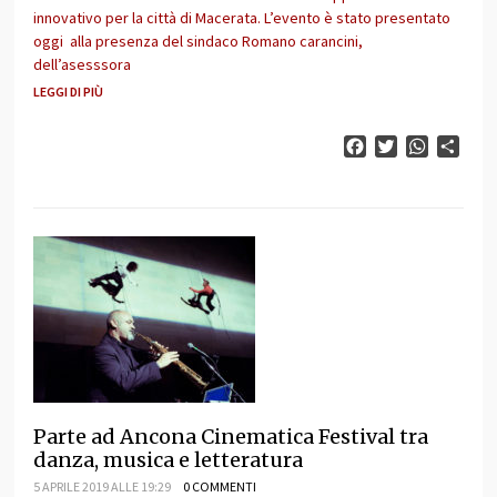
innovativo per la città di Macerata. L’evento è stato presentato
oggi alla presenza del sindaco Romano carancini,
dell’asesssora
LEGGI DI PIÙ
Facebook
Twitter
WhatsAp
Cond
Parte ad Ancona Cinematica Festival tra
danza, musica e letteratura
5 APRILE 2019 ALLE 19:29
0 COMMENTI