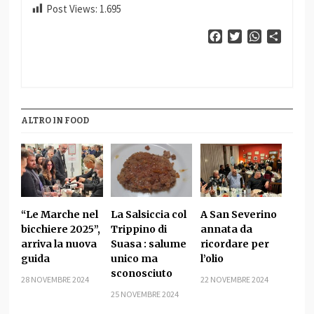
Post Views:
1.695
Facebook
Twitter
WhatsApp
Condiv
ALTRO IN FOOD
“Le Marche nel
La Salsiccia col
A San Severino
bicchiere 2025”,
Trippino di
annata da
arriva la nuova
Suasa : salume
ricordare per
guida
unico ma
l’olio
sconosciuto
28 NOVEMBRE 2024
22 NOVEMBRE 2024
25 NOVEMBRE 2024