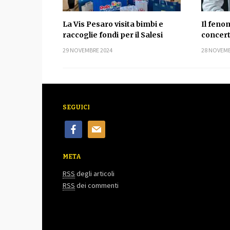
La Vis Pesaro visita bimbi e
Il feno
raccoglie fondi per il Salesi
concert
29 NOVEMBRE 2024
28 NOVEMB
SEGUICI
facebook
mail
META
RSS
degli articoli
RSS
dei commenti