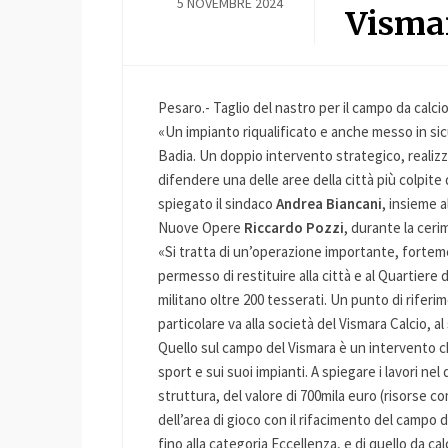
5 NOVEMBRE 2024
Visma
Pesaro.- Taglio del nastro per il campo da calcio 
«Un impianto riqualificato e anche messo in sic
Badia. Un doppio intervento strategico, realiz
difendere una delle aree della città più colpite d
spiegato il sindaco
Andrea Biancani
, insieme 
Nuove Opere
Riccardo Pozzi
, durante la ceri
«Si tratta di un’operazione importante, forte
permesso di restituire alla città e al Quartiere d
militano oltre 200 tesserati. Un punto di riferi
particolare va alla società del Vismara Calcio, al
Quello sul campo del Vismara è un intervento ch
sport e sui suoi impianti. A spiegare i lavori nel
struttura, del valore di 700mila euro (risorse co
dell’area di gioco con il rifacimento del campo d
fino alla categoria Eccellenza, e di quello da ca