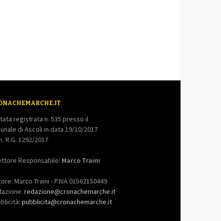
ONACHEMARCHE.IT
tata registrata n. 535 presso il
bunale di Ascoli in data 19/10/2017
. R.G. 1292/2017
ettore Responsabile:
Marco Traini
tore: Marco Traini - P.IVA 01562150449
dazione:
redazione@cronachemarche.it
blicità:
pubblicita@cronachemarche.it