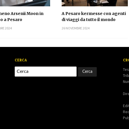
meno Arsenii Moon in
A Pesaro kermesse con agenti
o a Pesaro
di viaggi da tutto il mondo
RE 2024
26 NOVEMBRE 2024
CERCA
CR
Tes
Tri
Num
Dir
Edi
Re
Pub