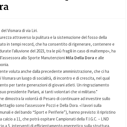
ra
del Vismara di via Liri.
urezza attraverso la pulitura e la sistemazione del fosso della
zato in tempi record, che ha consentito di rigenerare, contenere e
urate l’alluvione del 2023, tra le più fragili in caso di maltempo», ha
all’assessora allo Sporte Manutenzioni
Mila Della Dora
e alle
monia.
mente voluta anche dalla precedente amministrazione, che ci ha
i Vismara un luogo di socialità, di incontro e di crescita, nel qual
mento per tante generazioni di giovani atleti. Un ringraziamento
 suo presidente Parlani, ai tanti volontari che vi militano.”
e dimostra la volontà di Pesaro di continuare ad investire sullo
 dettaglio sono l’assessore Pozzi e Della Dora. «I lavori sulla
munali e del bando “Sport e Periferie”), hanno previsto: il ripristino
a calcio a 11, che potrà ospitare Campionati della F.I.G.C. – LND
lcio a 5, interventi di efficientamento energetico sulla struttura,