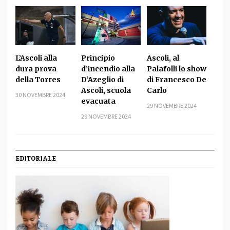
L’Ascoli alla
Principio
Ascoli, al
dura prova
d’incendio alla
Palafolli lo show
della Torres
D’Azeglio di
di Francesco De
Ascoli, scuola
Carlo
30 NOVEMBRE 2024
evacuata
29 NOVEMBRE 2024
29 NOVEMBRE 2024
EDITORIALE