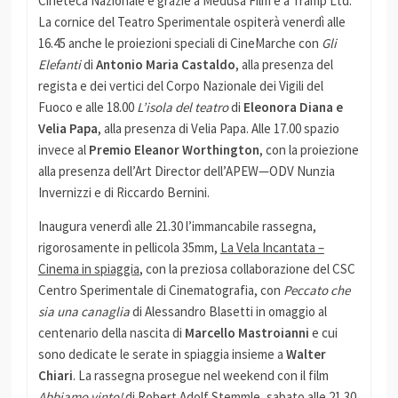
Cineteca Nazionale e grazie a Medusa Film e a Tramp Ltd.
La cornice del Teatro Sperimentale ospiterà venerdì alle
16.45 anche le proiezioni speciali di CineMarche con
Gli
Elefanti
di
Antonio Maria Castaldo
, alla presenza del
regista e dei vertici del Corpo Nazionale dei Vigili del
Fuoco e alle 18.00
L’isola del teatro
di
Eleonora Diana e
Velia Papa
, alla presenza di Velia Papa. Alle 17.00 spazio
invece al
Premio Eleanor Worthington
, con la proiezione
alla presenza dell’Art Director dell’APEW—ODV Nunzia
Invernizzi e di Riccardo Bernini.
Inaugura venerdì alle 21.30 l’immancabile rassegna,
rigorosamente in pellicola 35mm,
La Vela Incantata –
Cinema in spiaggia
, con la preziosa collaborazione del CSC
Centro Sperimentale di Cinematografia, con
Peccato che
sia una canaglia
di Alessandro Blasetti in omaggio al
centenario della nascita di
Marcello Mastroianni
e cui
sono dedicate le serate in spiaggia insieme a
Walter
Chiari
. La rassegna prosegue nel weekend con il film
Abbiamo vinto!
di Robert Adolf Stemmle, sabato alle 21.30,