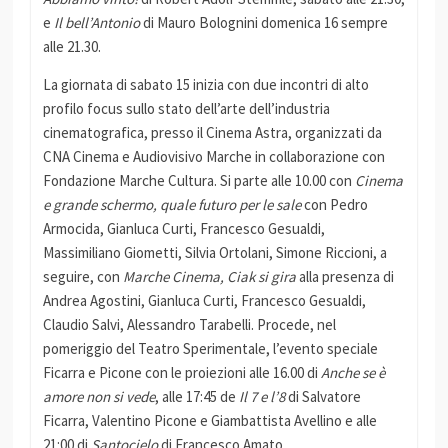
e
Il bell’Antonio
di Mauro Bolognini domenica 16 sempre
alle 21.30.
La giornata di sabato 15 inizia con due incontri di alto
profilo focus sullo stato dell’arte dell’industria
cinematografica, presso il Cinema Astra, organizzati da
CNA Cinema e Audiovisivo Marche in collaborazione con
Fondazione Marche Cultura. Si parte alle 10.00 con
Cinema
e grande schermo, quale futuro per le sale
con Pedro
Armocida, Gianluca Curti, Francesco Gesualdi,
Massimiliano Giometti, Silvia Ortolani, Simone Riccioni, a
seguire, con
Marche Cinema, Ciak si gira
alla presenza di
Andrea Agostini, Gianluca Curti, Francesco Gesualdi,
Claudio Salvi, Alessandro Tarabelli. Procede, nel
pomeriggio del Teatro Sperimentale, l’evento speciale
Ficarra e Picone con le proiezioni alle 16.00 di
Anche se è
amore non si vede
, alle 17:45 de
Il 7 e l’8
di Salvatore
Ficarra, Valentino Picone e Giambattista Avellino e alle
21:00 di
Santocielo
di Francesco Amato.