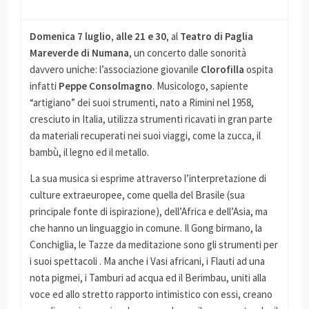
Domenica 7 luglio, alle 21 e 30
, al
Teatro di Paglia
Mareverde di Numana
, un concerto dalle sonorità
davvero uniche: l’associazione giovanile
Clorofilla
ospita
infatti
Peppe Consolmagno
. Musicologo, sapiente
“artigiano” dei suoi strumenti, nato a Rimini nel 1958,
cresciuto in Italia, utilizza strumenti ricavati in gran parte
da materiali recuperati nei suoi viaggi, come la zucca, il
bambù, il legno ed il metallo.
La sua musica si esprime attraverso l’interpretazione di
culture extraeuropee, come quella del Brasile (sua
principale fonte di ispirazione), dell’Africa e dell’Asia, ma
che hanno un linguaggio in comune. Il Gong birmano, la
Conchiglia, le Tazze da meditazione sono gli strumenti per
i suoi spettacoli . Ma anche i Vasi africani, i Flauti ad una
nota pigmei, i Tamburi ad acqua ed il Berimbau, uniti alla
voce ed allo stretto rapporto intimistico con essi, creano