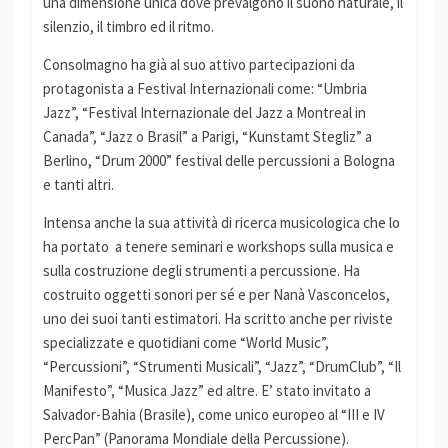
una dimensione unica dove prevalgono il suono naturale, il
silenzio, il timbro ed il ritmo.
Consolmagno ha già al suo attivo partecipazioni da
protagonista a Festival Internazionali come: “Umbria
Jazz”, “Festival Internazionale del Jazz a Montreal in
Canada”, “Jazz o Brasil” a Parigi, “Kunstamt Stegliz” a
Berlino, “Drum 2000” festival delle percussioni a Bologna
e tanti altri.
Intensa anche la sua attività di ricerca musicologica che lo
ha portato a tenere seminari e workshops sulla musica e
sulla costruzione degli strumenti a percussione. Ha
costruito oggetti sonori per sé e per Nanà Vasconcelos,
uno dei suoi tanti estimatori. Ha scritto anche per riviste
specializzate e quotidiani come “World Music”,
“Percussioni”, “Strumenti Musicali”, “Jazz”, “DrumClub”, “Il
Manifesto”, “Musica Jazz” ed altre. E’ stato invitato a
Salvador-Bahia (Brasile), come unico europeo al “III e IV
PercPan” (Panorama Mondiale della Percussione).