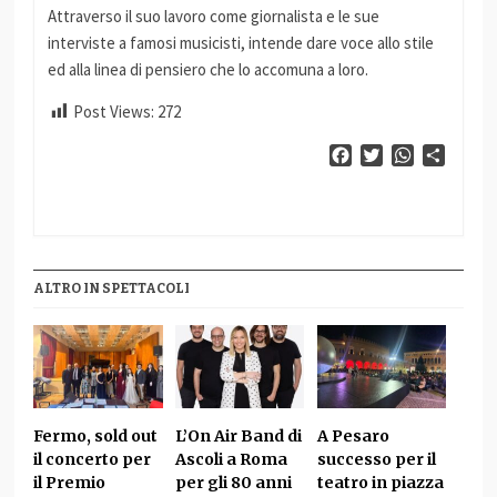
Attraverso il suo lavoro come giornalista e le sue
interviste a famosi musicisti, intende dare voce allo stile
ed alla linea di pensiero che lo accomuna a loro.
Post Views:
272
Facebook
Twitter
WhatsApp
Condiv
ALTRO IN SPETTACOLI
Fermo, sold out
L’On Air Band di
A Pesaro
il concerto per
Ascoli a Roma
successo per il
il Premio
per gli 80 anni
teatro in piazza