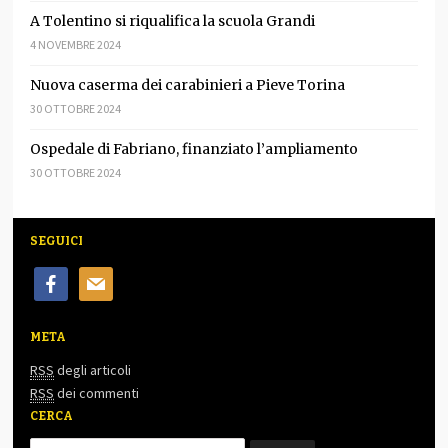
A Tolentino si riqualifica la scuola Grandi
4 NOVEMBRE 2024
Nuova caserma dei carabinieri a Pieve Torina
30 OTTOBRE 2024
Ospedale di Fabriano, finanziato l’ampliamento
30 OTTOBRE 2024
SEGUICI
facebook
mail
META
RSS
degli articoli
RSS
dei commenti
CERCA