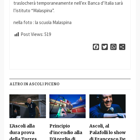
traslocherà temporaneamente nell’ex Banca d’Italia sarà
l’istituto “Malaspina”.
nella foto : la scuola Malaspina
Post Views:
519
Facebook
Twitter
WhatsApp
Condiv
ALTRO IN ASCOLI PICENO
L’Ascoli alla
Principio
Ascoli, al
dura prova
d’incendio alla
Palafolli lo show
della Torres
D’Azeglio di
di Francesco De