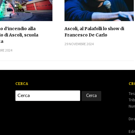
o d’incendio alla
Ascoli, al Palafolli lo show di
o di Ascoli, scuola
Francesco De Carlo
ta
29 NOVEMBRE 2024
RE 2024
CERCA
CR
Tes
Tri
Num
Dir
Edi