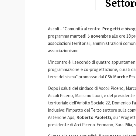
Settor
Ascoli – “Comunità al centro.
Progetti e bisogn
programma
martedì 5 novembre
alle ore 18 p
associazioni territoriali, amministrazioni comu
associazionismo.
L’incontro è il secondo di quattro appuntamenti 
programmazione e co-progettazione, curati da A
terre del sisma” promosso dal
CSV Marche Ets 
Dopo i saluti del sindaco di Ascoli Piceno, Marc
Ascoli Piceno, Massimo Lauri, e del president
territoriale dell’Ambito Sociale 22, Domenico F
inclusivo: l’impatto del Terzo settore sulla com
Asterione Aps,
Roberto Paoletti
, su “Progett
presidente di Arci Piceno-Fermano, Sara Pilia, su