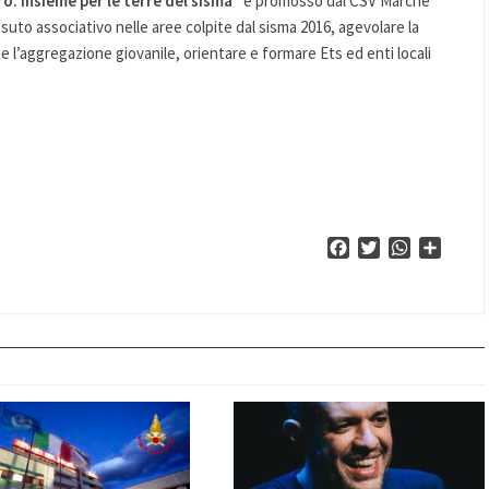
ro. Insieme per le terre del sisma”
è promosso dal CSV Marche
essuto associativo nelle aree colpite dal sisma 2016, agevolare la
a e l’aggregazione giovanile, orientare e formare Ets ed enti locali
Facebook
Twitter
WhatsApp
Condiv