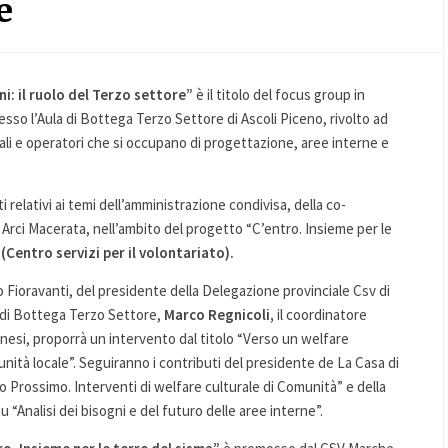
e
i: il ruolo del Terzo settore”
è il titolo del focus group in
resso l’Aula di Bottega Terzo Settore di Ascoli Piceno, rivolto ad
nali e operatori che si occupano di progettazione, aree interne e
relativi ai temi dell’amministrazione condivisa, della co-
rci Macerata, nell’ambito del progetto “C’entro. Insieme per le
(Centro servizi per il volontariato).
o Fioravanti, del presidente della Delegazione provinciale Csv di
e di Bottega Terzo Settore,
Marco Regnicoli,
il coordinatore
anesi, proporrà un intervento dal titolo “Verso un welfare
unità locale”. Seguiranno i contributi del presidente de La Casa di
o Prossimo. Interventi di welfare culturale di Comunità” e della
 “Analisi dei bisogni e del futuro delle aree interne”.