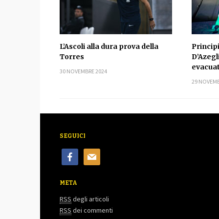
L’Ascoli alla dura prova della
Principi
Torres
D’Azegli
evacua
30 NOVEMBRE 2024
29 NOVEMB
SEGUICI
facebook
mail
META
RSS
degli articoli
RSS
dei commenti