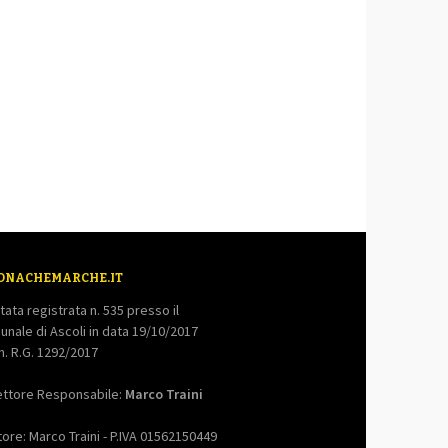
ONACHEMARCHE.IT
tata registrata n. 535 presso il
bunale di Ascoli in data 19/10/2017
. R.G. 1292/2017
ettore Responsabile:
Marco Traini
tore: Marco Traini - P.IVA 01562150449