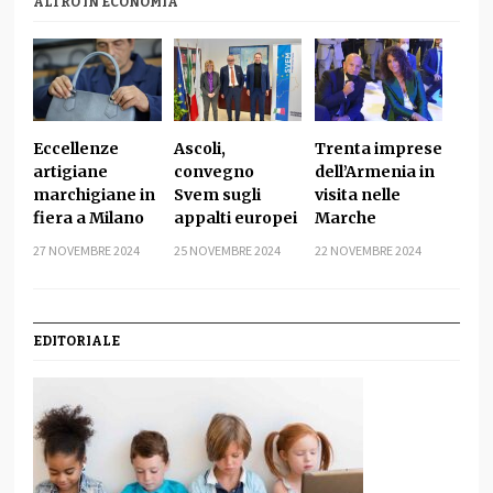
ALTRO IN ECONOMIA
Eccellenze
Ascoli,
Trenta imprese
artigiane
convegno
dell’Armenia in
marchigiane in
Svem sugli
visita nelle
fiera a Milano
appalti europei
Marche
27 NOVEMBRE 2024
25 NOVEMBRE 2024
22 NOVEMBRE 2024
EDITORIALE