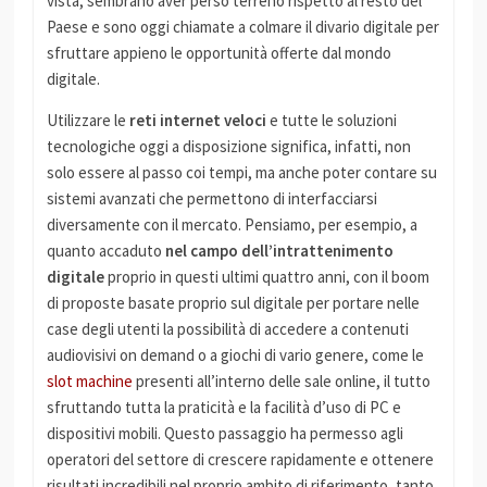
vista, sembrano aver perso terreno rispetto al resto del
Paese e sono oggi chiamate a colmare il divario digitale per
sfruttare appieno le opportunità offerte dal mondo
digitale.
Utilizzare le
reti internet veloci
e tutte le soluzioni
tecnologiche oggi a disposizione significa, infatti, non
solo essere al passo coi tempi, ma anche poter contare su
sistemi avanzati che permettono di interfacciarsi
diversamente con il mercato. Pensiamo, per esempio, a
quanto accaduto
nel campo dell’intrattenimento
digitale
proprio in questi ultimi quattro anni, con il boom
di proposte basate proprio sul digitale per portare nelle
case degli utenti la possibilità di accedere a contenuti
audiovisivi on demand o a giochi di vario genere, come le
slot machine
presenti all’interno delle sale online, il tutto
sfruttando tutta la praticità e la facilità d’uso di PC e
dispositivi mobili. Questo passaggio ha permesso agli
operatori del settore di crescere rapidamente e ottenere
risultati incredibili nel proprio ambito di riferimento, tanto