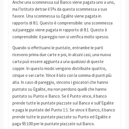
Anche una scommessa sul Banco viene pagata uno a uno,
ma l’istituto detrae il 5% da questa scommessa a suo
favore. Una scommessa su Egalite viene pagata in
rapporto di 8:1. Questo è comprensibile: una scommessa
sul pareggio viene pagata in rapporto di 8:1. Questo è
comprensibile: il pareggio non si verifica molto spesso.
Quando si effettuano le puntate, entrambe le parti
ricevono prima due carte e poi, in alcuni casi, una nuova
carta può essere aggiunta a una qualsiasi di queste
coppie. In questo modo vengono distribuite quattro,
cinque o sei carte. Vince il lato con la somma di punti più
alta. In caso di pareggio, vincono i giocatori che hanno
puntato su Egalite, ma non perdono quelli che hanno
puntato su Punto e Banco. Se il Punto vince, il banco
prende tutte le puntate piazzate sul Banco e sull’Egalite
e paga le puntate del Punto 1:1. Se vince il Banco, il banco
prende tutte le puntate piazzate su Punto ed Egalite e
paga 95:100 per le puntate piazzate sul Banco.