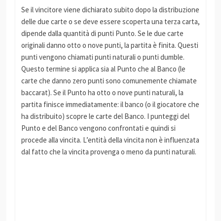
Se il vincitore viene dichiarato subito dopo la distribuzione
delle due carte o se deve essere scoperta una terza carta,
dipende dalla quantità di punti Punto. Se le due carte
originali danno otto o nove punti, la partita è finita. Questi
punti vengono chiamati punti naturali o punti dumble.
Questo termine si applica sia al Punto che al Banco (le
carte che danno zero punti sono comunemente chiamate
baccarat). Se il Punto ha otto o nove punti naturali, la
partita finisce immediatamente: il banco (o il giocatore che
ha distribuito) scopre le carte del Banco. I punteggi del
Punto e del Banco vengono confrontati e quindi si
procede alla vincita. L’entità della vincita non è influenzata
dal fatto che la vincita provenga o meno da punti naturali.