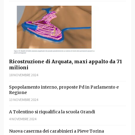
Ricostruzione di Arquata, maxi appalto da 71
milioni
18 NOVEMBRE 2024
Spopolamento interno, proposte Pd in Parlamento e
Regione
13 NOVEMBRE 2024
A Tolentino si riqualifica la scuola Grandi
4 NOVEMBRE 2024
Nuova caserma dei carabinieri a Pieve Torina