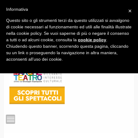
Informativa
×
Questo sito o gli strumenti terzi da questo utilizzati si avvalgono
1
di cookie necessari al funzionamento ed utili alle finalità illustrate
nella cookie policy. Se vuoi saperne di più o negare il consenso
a tutti o ad alcuni cookie, consulta la
cookie policy
.
Chiudendo questo banner, scorrendo questa pagina, cliccando
su un link o proseguendo la navigazione in altra maniera,
acconsenti all’uso dei cookie.