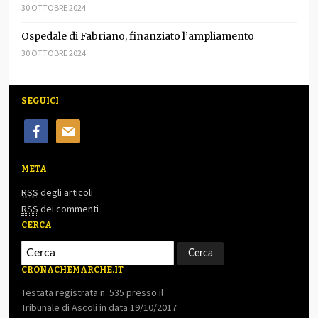
30 OTTOBRE 2024
Ospedale di Fabriano, finanziato l’ampliamento
30 OTTOBRE 2024
SEGUICI
facebook
mail
META
RSS
degli articoli
RSS
dei commenti
CERCA
CRONACHEMARCHE.IT
Testata registrata n. 535 presso il
Tribunale di Ascoli in data 19/10/2017