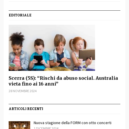
EDITORIALE
Scerra (5S): “Rischi da abuso social. Australia
vieta fino ai 16 anni”
28 NOVEMBRE 2024
ARTICOLI RECENTI
Nuova stagione della FORM con otto concerti
1 DICEMBRE 2024