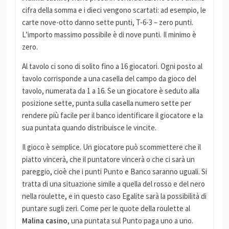
cifra della somma e i dieci vengono scartati: ad esempio, le
carte nove-otto danno sette punti, T-6-3 – zero punti.
L’importo massimo possibile è di nove punti. Il minimo è
zero.
Al tavolo ci sono di solito fino a 16 giocatori. Ogni posto al
tavolo corrisponde a una casella del campo da gioco del
tavolo, numerata da 1 a 16. Se un giocatore è seduto alla
posizione sette, punta sulla casella numero sette per
rendere più facile per il banco identificare il giocatore e la
sua puntata quando distribuisce le vincite.
Il gioco è semplice. Un giocatore può scommettere che il
piatto vincerà, che il puntatore vincerà o che ci sarà un
pareggio, cioè che i punti Punto e Banco saranno uguali. Si
tratta di una situazione simile a quella del rosso e del nero
nella roulette, e in questo caso Egalite sarà la possibilità di
puntare sugli zeri. Come per le quote della roulette al
Malina casino
, una puntata sul Punto paga uno a uno.