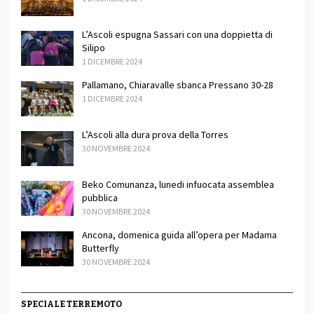
L’Ascoli espugna Sassari con una doppietta di
Silipo
1 DICEMBRE 2024
Pallamano, Chiaravalle sbanca Pressano 30-28
1 DICEMBRE 2024
L’Ascoli alla dura prova della Torres
30 NOVEMBRE 2024
Beko Comunanza, lunedi infuocata assemblea
pubblica
30 NOVEMBRE 2024
Ancona, domenica guida all’opera per Madama
Butterfly
30 NOVEMBRE 2024
SPECIALE TERREMOTO