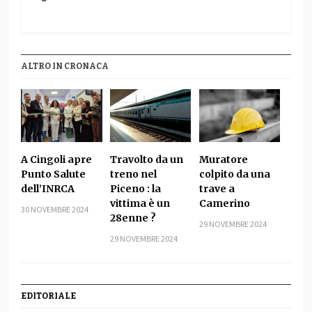
ALTRO IN CRONACA
A Cingoli apre
Travolto da un
Muratore
Punto Salute
treno nel
colpito da una
dell’INRCA
Piceno : la
trave a
vittima è un
Camerino
30 NOVEMBRE 2024
28enne ?
29 NOVEMBRE 2024
29 NOVEMBRE 2024
EDITORIALE