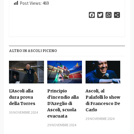
Post Views:
469
Facebook
Twitter
WhatsApp
Condiv
ALTRO IN ASCOLI PICENO
L’Ascoli alla
Principio
Ascoli, al
dura prova
d’incendio alla
Palafolli lo show
della Torres
D’Azeglio di
di Francesco De
Ascoli, scuola
Carlo
30 NOVEMBRE 2024
evacuata
29 NOVEMBRE 2024
29 NOVEMBRE 2024