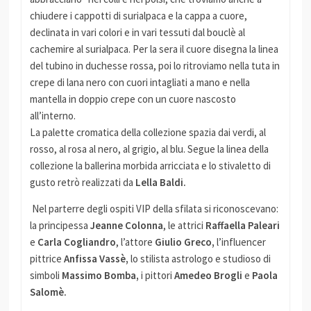
chiudere i cappotti di surialpaca e la cappa a cuore,
declinata in vari colori e in vari tessuti dal bouclè al
cachemire al surialpaca. Per la sera il cuore disegna la linea
del tubino in duchesse rossa, poi lo ritroviamo nella tuta in
crepe di lana nero con cuori intagliati a mano e nella
mantella in doppio crepe con un cuore nascosto
all’interno.
La palette cromatica della collezione spazia dai verdi, al
rosso, al rosa al nero, al grigio, al blu. Segue la linea della
collezione la ballerina morbida arricciata e lo stivaletto di
gusto retrò realizzati da
Lella Baldi.
Nel parterre degli ospiti VIP della sfilata si riconoscevano:
la principessa
Jeanne Colonna
, le attrici
Raffaella Paleari
e
Carla Cogliandro
, l’attore
Giulio Greco,
l’influencer
pittrice
Anfissa Vassè,
lo stilista astrologo e studioso di
simboli
Massimo Bomba,
i pittori
Amedeo Brogli
e
Paola
Salomè.