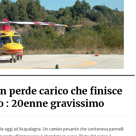
 perde carico che finisce
o : 20enne gravissimo
ale oggi ad Acqualagna. Un camion pesante che conteneva pannelli