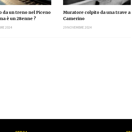
o da un treno nel Piceno
Muratore colpito da una trave a
tima è un 28enne ?
Camerino
RE 2024
29 NOVEMBRE 2024