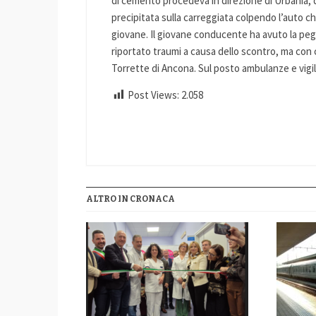
di cemento procedeva in direzione di Urbania, q
precipitata sulla carreggiata colpendo l’auto ch
giovane. Il giovane conducente ha avuto la peg
riportato traumi a causa dello scontro, ma con
Torrette di Ancona. Sul posto ambulanze e vigil
Post Views:
2.058
ALTRO IN CRONACA