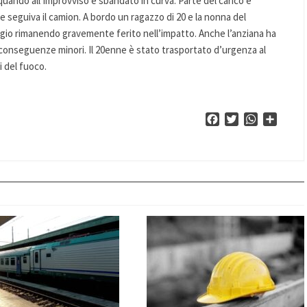
uando all’improvviso è sbandato in curva. Parte del carico è
e seguiva il camion. A bordo un ragazzo di 20 e la nonna del
gio rimanendo gravemente ferito nell’impatto. Anche l’anziana ha
 conseguenze minori. Il 20enne è stato trasportato d’urgenza al
i del fuoco.
Facebook
Twitter
WhatsApp
Condiv