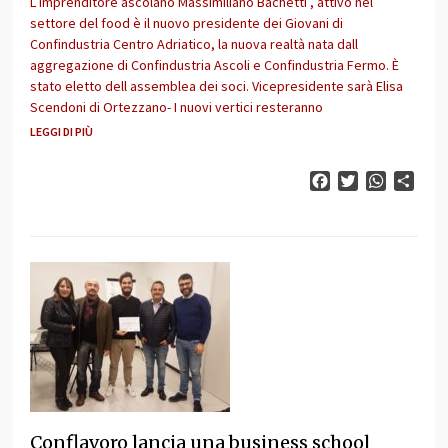
L imprenditore ascolano Massimiliano Bachetti , attivo nel
settore del food è il nuovo presidente dei Giovani di
Confindustria Centro Adriatico, la nuova realtà nata dall
aggregazione di Confindustria Ascoli e Confindustria Fermo. È
stato eletto dell assemblea dei soci. Vicepresidente sarà Elisa
Scendoni di Ortezzano- I nuovi vertici resteranno
LEGGI DI PIÙ
Facebook
Twitter
WhatsAp
Cond
Conflavoro lancia una business school