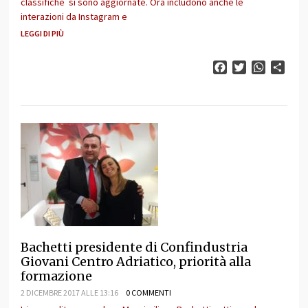
classifiche si sono aggiornate. Ora includono anche le
interazioni da Instagram e
LEGGI DI PIÙ
Facebook
Twitter
WhatsAp
Cond
Bachetti presidente di Confindustria
Giovani Centro Adriatico, priorità alla
formazione
2 DICEMBRE 2017 ALLE 13:16
0 COMMENTI