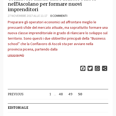
nell’Ascolano per formare nuovi
imprenditori
27 NOVEMBRE 2017 ALLE 11:17
0 COMMENTI
Preparare gli operatori economici ad affrontare meglio le
pressanti sfide del mercato attuale, ma soprattutto formare una
nuova classe imprenditoriale in grado di rilanciare lo sviluppo sul
territorio. Sono questi i due obbiettivi principali della “Business
school” che la Conflavoro di Ascoli sta per avviare nella
provincia picena, partendo dalla
LEGGI DI PIÙ
Facebook
Twitter
WhatsAp
Cond
PREVIOUS
1
…
48
49
50
EDITORIALE