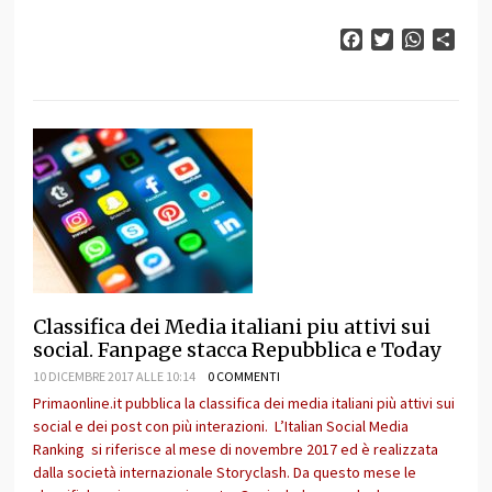
Facebook
Twitter
WhatsAp
Cond
Classifica dei Media italiani piu attivi sui
social. Fanpage stacca Repubblica e Today
10 DICEMBRE 2017 ALLE 10:14
0 COMMENTI
Primaonline.it pubblica la classifica dei media italiani più attivi sui
social e dei post con più interazioni. L’Italian Social Media
Ranking si riferisce al mese di novembre 2017 ed è realizzata
dalla società internazionale Storyclash. Da questo mese le