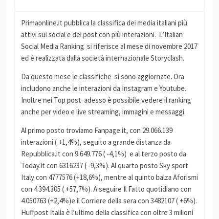
Primaonline.it pubblica la classifica dei media italiani più
attivi sui social e dei post con più interazioni. L’Italian
Social Media Ranking si riferisce al mese di novembre 2017
ed è realizzata dalla società internazionale Storyclash.
Da questo mese le classifiche si sono aggiornate. Ora
includono anche le interazioni da Instagram e Youtube.
Inoltre nei Top post adesso è possibile vedere il ranking
anche per video e live streaming, immagini e messaggi.
Al primo posto troviamo Fanpage.it, con 29.066.139
interazioni ( +1,4%), seguito a grande distanza da
Repubblica.it con 9.649.776 ( -4,1%) e al terzo posto da
Today.it con 6316237 ( -9,3%). Al quarto posto Sky sport
Italy con 4777576 (+18,6%), mentre al quinto balza Aforismi
con 4.394.305 ( +57,7%). A seguire Il Fatto quotidiano con
4.050763 (+2,4%)e il Corriere della sera con 3482107 ( +6%).
Huffpost Italia è l’ultimo della classifica con oltre 3 milioni