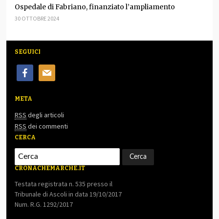
Ospedale di Fabriano, finanziato l’ampliamento
30 OTTOBRE 2024
SEGUICI
facebook
mail
META
RSS
degli articoli
RSS
dei commenti
CERCA
CRONACHEMARCHE.IT
Testata registrata n. 535 presso il
Tribunale di Ascoli in data 19/10/2017
Num. R.G. 1292/2017