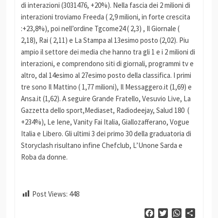
di interazioni (3031476, +20%). Nella fascia dei 2 milioni di
interazioni troviamo Freeda ( 2,9 milioni, in forte crescita
:+23,8%), poi nell’ordine Tgcome24 ( 2,3) , Il Giornale (
2,18), Rai ( 2,11) e La Stampa al 13esimo posto (2,02). Piu
ampio il settore dei media che hanno tra gli 1 e i 2 milioni di
interazioni, e comprendono siti di giornali, programmi tv e
altro, dal 14esimo al 27esimo posto della classifica. I primi
tre sono Il Mattino ( 1,77 milioni), Il Messaggero.it (1,69) e
Ansa.it (1,62). A seguire Grande Fratello, Vesuvio Live, La
Gazzetta dello sport,Mediaset, Radiodeejay, Salud 180 (
+234%), Le Iene, Vanity Fai Italia, Giallozafferano, Vogue
Italia e Libero. Gli ultimi 3 dei primo 30 della graduatoria di
Storyclash risultano infine Chefclub, L’Unone Sarda e
Roba da donne.
Post Views:
448
Facebook
Twitter
WhatsApp
Condiv