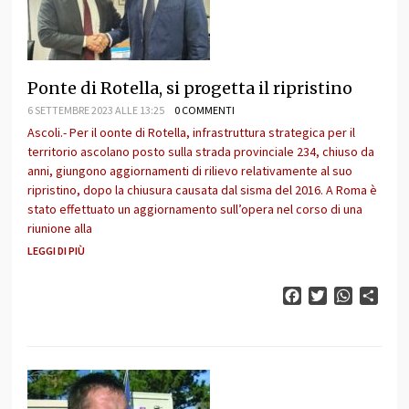
Ponte di Rotella, si progetta il ripristino
6 SETTEMBRE 2023 ALLE 13:25
0 COMMENTI
Ascoli.- Per il oonte di Rotella, infrastruttura strategica per il
territorio ascolano posto sulla strada provinciale 234, chiuso da
anni, giungono aggiornamenti di rilievo relativamente al suo
ripristino, dopo la chiusura causata dal sisma del 2016. A Roma è
stato effettuato un aggiornamento sull’opera nel corso di una
riunione alla
LEGGI DI PIÙ
Facebook
Twitter
WhatsAp
Cond