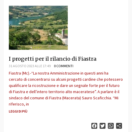
I progetti per il rilancio di Fiastra
31 AGOSTO 2023 ALLE 17:49
0 COMMENTI
Fiastra (Mc).-“La nostra Amministrazione in questi anni ha
cercato di concentrarsi su alcuni progetti cardine che potessero
qualificare la ricostruzione e dare un segnale forte per il futuro
di Fiastra e dell’intero territorio alto maceratese”. A parlare è il
sindaco del comune di Fiastra (Macerata) Sauro Scaficchia. “Mi
riferisco, in
LEGGI DI PIÙ
Facebook
Twitter
WhatsAp
Cond