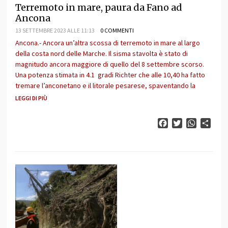
Terremoto in mare, paura da Fano ad
Ancona
13 SETTEMBRE 2023 ALLE 11:13
0 COMMENTI
Ancona.- Ancora un’altra scossa di terremoto in mare al largo
della costa nord delle Marche. Il sisma stavolta è stato di
magnitudo ancora maggiore di quello del 8 settembre scorso.
Una potenza stimata in 4.1 gradi Richter che alle 10,40 ha fatto
tremare l’anconetano e il litorale pesarese, spaventando la
LEGGI DI PIÙ
Facebook
Twitter
WhatsAp
Cond