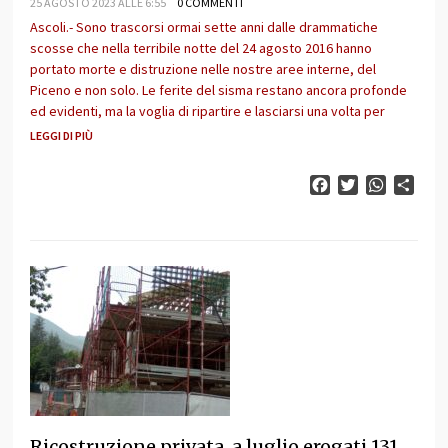
25 AGOSTO 2023 ALLE 6:55
0 COMMENTI
Ascoli.- Sono trascorsi ormai sette anni dalle drammatiche
scosse che nella terribile notte del 24 agosto 2016 hanno
portato morte e distruzione nelle nostre aree interne, del
Piceno e non solo. Le ferite del sisma restano ancora profonde
ed evidenti, ma la voglia di ripartire e lasciarsi una volta per
LEGGI DI PIÙ
Facebook
Twitter
WhatsAp
Cond
Ricostruzione privata, a luglio erogati 131