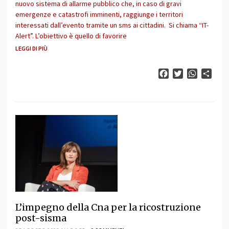
nuovo sistema di allarme pubblico che, in caso di gravi
emergenze e catastrofi imminenti, raggiunge i territori
interessati dall’evento tramite un sms ai cittadini. Si chiama “IT-
Alert”. L’obiettivo è quello di favorire
LEGGI DI PIÙ
Facebook
Twitter
WhatsAp
Cond
L’impegno della Cna per la ricostruzione
post-sisma