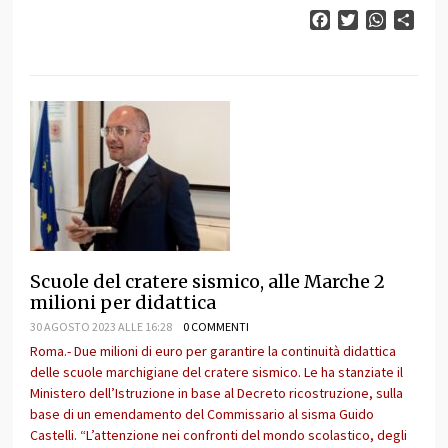
Facebook
Twitter
WhatsAp
Cond
Scuole del cratere sismico, alle Marche 2
milioni per didattica
30 AGOSTO 2023 ALLE 16:28
0 COMMENTI
Roma.- Due milioni di euro per garantire la continuità didattica
delle scuole marchigiane del cratere sismico. Le ha stanziate il
Ministero dell’Istruzione in base al Decreto ricostruzione, sulla
base di un emendamento del Commissario al sisma Guido
Castelli. “L’attenzione nei confronti del mondo scolastico, degli