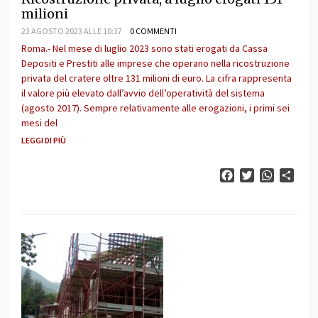
milioni
23 AGOSTO 2023 ALLE 10:37
0 COMMENTI
Roma.- Nel mese di luglio 2023 sono stati erogati da Cassa
Depositi e Prestiti alle imprese che operano nella ricostruzione
privata del cratere oltre 131 milioni di euro. La cifra rappresenta
il valore più elevato dall’avvio dell’operatività del sistema
(agosto 2017). Sempre relativamente alle erogazioni, i primi sei
mesi del
LEGGI DI PIÙ
Facebook
Twitter
WhatsAp
Cond