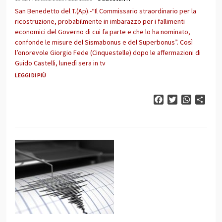
San Benedetto del T.(Ap).-“Il Commissario straordinario per la
ricostruzione, probabilmente in imbarazzo per i fallimenti
economici del Governo di cui fa parte e che lo ha nominato,
confonde le misure del Sismabonus e del Superbonus”. Così
l’onorevole Giorgio Fede (Cinquestelle) dopo le affermazioni di
Guido Castelli, lunedì sera in tv
LEGGI DI PIÙ
Facebook
Twitter
WhatsAp
Cond