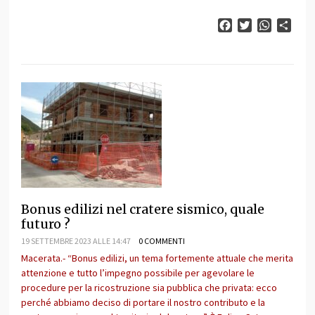
Facebook
Twitter
WhatsAp
Cond
Bonus edilizi nel cratere sismico, quale
futuro ?
19 SETTEMBRE 2023 ALLE 14:47
0 COMMENTI
Macerata.- “Bonus edilizi, un tema fortemente attuale che merita
attenzione e tutto l’impegno possibile per agevolare le
procedure per la ricostruzione sia pubblica che privata: ecco
perché abbiamo deciso di portare il nostro contributo e la