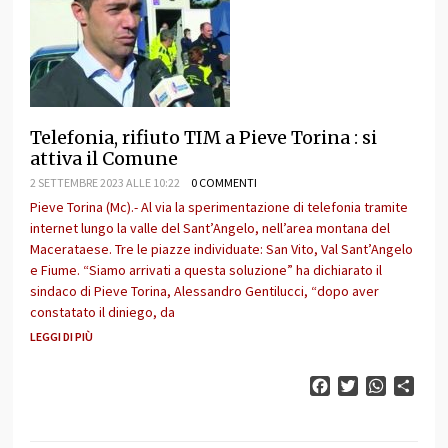
Telefonia, rifiuto TIM a Pieve Torina : si
attiva il Comune
2 SETTEMBRE 2023 ALLE 10:22
0 COMMENTI
Pieve Torina (Mc).- Al via la sperimentazione di telefonia tramite
internet lungo la valle del Sant’Angelo, nell’area montana del
Macerataese. Tre le piazze individuate: San Vito, Val Sant’Angelo
e Fiume. “Siamo arrivati a questa soluzione” ha dichiarato il
sindaco di Pieve Torina, Alessandro Gentilucci, “dopo aver
constatato il diniego, da
LEGGI DI PIÙ
Facebook
Twitter
WhatsAp
Cond