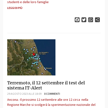
studenti e delle loro famiglie
LEGGI DI PIÙ
Facebook
Twitter
WhatsAp
Cond
Terremoto, il 12 settembre il test del
sistema IT-Alert
29 AGOSTO 2023 ALLE 18:09
0 COMMENTI
Ancona.- Il prossimo 12 settembre alle ore 12 circa nella
Regione Marche si svolgerà la sperimentazione nazionale del