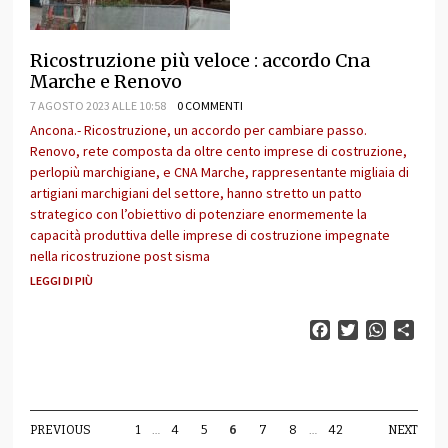
Ricostruzione più veloce : accordo Cna
Marche e Renovo
7 AGOSTO 2023 ALLE 10:58
0 COMMENTI
Ancona.- Ricostruzione, un accordo per cambiare passo.
Renovo, rete composta da oltre cento imprese di costruzione,
perlopiù marchigiane, e CNA Marche, rappresentante migliaia di
artigiani marchigiani del settore, hanno stretto un patto
strategico con l’obiettivo di potenziare enormemente la
capacità produttiva delle imprese di costruzione impegnate
nella ricostruzione post sisma
LEGGI DI PIÙ
Facebook
Twitter
WhatsAp
Cond
PREVIOUS
1
…
4
5
6
7
8
…
42
NEXT