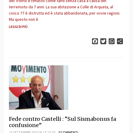
del Tronto è rimasto come tanti senza casa a causa del
terremoto da 7 anni. La sua abitazione a Colle di Arquata, al
civico 77 è distrutta ed è stata abbandonata, per ovvie ragioni.
Ma questo non è
LEGGI DI PIÙ
Facebook
Twitter
WhatsAp
Cond
Fede contro Castelli : “Sul Sismabonus fa
confusione”
13 SETTEMBRE 2023 ALLE 15:26
0 COMMENTI