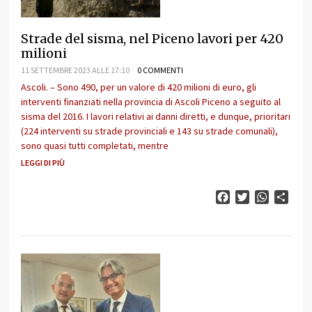
Strade del sisma, nel Piceno lavori per 420
milioni
11 SETTEMBRE 2023 ALLE 17:10
0 COMMENTI
Ascoli. – Sono 490, per un valore di 420 milioni di euro, gli
interventi finanziati nella provincia di Ascoli Piceno a seguito al
sisma del 2016. I lavori relativi ai danni diretti, e dunque, prioritari
(224 interventi su strade provinciali e 143 su strade comunali),
sono quasi tutti completati, mentre
LEGGI DI PIÙ
Facebook
Twitter
WhatsAp
Cond