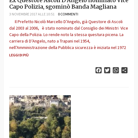
Ex Questore Ascoli D’Angelo nominato Vice
Capo Polizia, sgominò Banda Magliana
3 NOVEMBRE 2017 ALLE 10:51
0 COMMENTI
Il Prefetto Nicolò Marcello D’Angelo, già Questore di Ascoli
dal 2003 al 2006, è stato nominato dal Consiglio dei Ministri Vice
Capo della Polizia. Lo rende noto la stessa questura picena. La
carriera di D’Angelo, nato a Trapani nel 1954,
nell’Amministrazione della Pubblica sicurezza è iniziata nel 1972
LEGGI DI PIÙ
Facebook
Twitter
WhatsAp
Cond