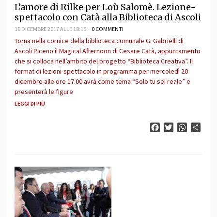
L’amore di Rilke per Loù Salomè. Lezione-
spettacolo con Catà alla Biblioteca di Ascoli
19 DICEMBRE 2017 ALLE 18:15
0 COMMENTI
Torna nella cornice della biblioteca comunale G. Gabrielli di
Ascoli Piceno il Magical Afternoon di Cesare Catà, appuntamento
che si colloca nell’ambito del progetto “Biblioteca Creativa”. Il
format di lezioni-spettacolo in programma per mercoledì 20
dicembre alle ore 17.00 avrà come tema “Solo tu sei reale” e
presenterà le figure
LEGGI DI PIÙ
Facebook
Twitter
WhatsAp
Cond