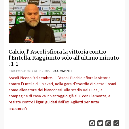
Calcio, l’ Ascoli sfiora la vittoria contro
l’Entella. Raggiunto solo all’ultimo minuto
: 1-1
9 DICEMBRE 2017 ALLE 20:05
0 COMMENTI
Ascoli Piceno 9 dicembre. – L’Ascoli Picchio sfiora la vittoria
contro l’Entella di Chiavari, nella gara d’esordio di Serse Cosmi
come allenatore dei bianconeri. Allo stadio Del Duca, la
compagine di casa va in vantaggio già al 3′ con Clemenza, e
resiste contro i liguri guidati dall’ex Aglietti per tutta
LEGGI DI PIÙ
Facebook
Twitter
WhatsAp
Cond