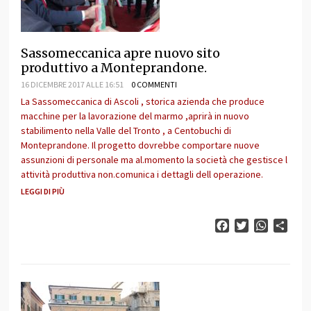
Sassomeccanica apre nuovo sito
produttivo a Monteprandone.
16 DICEMBRE 2017 ALLE 16:51
0 COMMENTI
La Sassomeccanica di Ascoli , storica azienda che produce
macchine per la lavorazione del marmo ,aprirà in nuovo
stabilimento nella Valle del Tronto , a Centobuchi di
Monteprandone. Il progetto dovrebbe comportare nuove
assunzioni di personale ma al.momento la società che gestisce l
attività produttiva non.comunica i dettagli dell operazione.
LEGGI DI PIÙ
Facebook
Twitter
WhatsAp
Cond