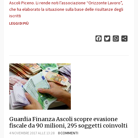
Ascoli Piceno. Li rende noti l’associazione “Orizzonte Lavoro”,
che ha elaborato la situazione sulla base delle risultanze degli
iscritti
LEGGI DI PIÙ
Facebook
Twitter
WhatsAp
Cond
Guardia Finanza Ascoli scopre evasione
fiscale da 90 milioni, 295 soggetti coinvolti
4 NOVEMBRE 2017 ALLE 13:28
0 COMMENTI