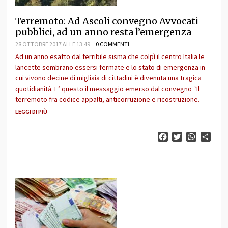
Terremoto: Ad Ascoli convegno Avvocati
pubblici, ad un anno resta l’emergenza
28 OTTOBRE 2017 ALLE 13:49
0 COMMENTI
Ad un anno esatto dal terribile sisma che colpì il centro Italia le
lancette sembrano essersi fermate e lo stato di emergenza in
cui vivono decine di migliaia di cittadini è divenuta una tragica
quotidianità. E’ questo il messaggio emerso dal convegno “Il
terremoto fra codice appalti, anticorruzione e ricostruzione.
LEGGI DI PIÙ
Facebook
Twitter
WhatsAp
Cond