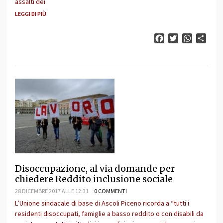
assalti dei
LEGGI DI PIÙ
Facebook
Twitter
WhatsAp
Cond
Disoccupazione, al via domande per
chiedere Reddito inclusione sociale
28 DICEMBRE 2017 ALLE 12:31
0 COMMENTI
L’Unione sindacale di base di Ascoli Piceno ricorda a “tutti i
residenti disoccupati, famiglie a basso reddito o con disabili da