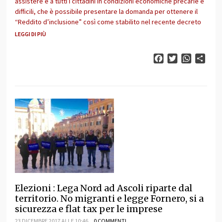
assistere e a tutti i cittadini in condizioni economiche precarie e
difficili, che è possibile presentare la domanda per ottenere il
“Reddito d’inclusione” così come stabilito nel recente decreto
LEGGI DI PIÙ
Facebook
Twitter
WhatsAp
Cond
Elezioni : Lega Nord ad Ascoli riparte dal
territorio. No migranti e legge Fornero, si a
sicurezza e flat tax per le imprese
23 DICEMBRE 2017 ALLE 10:46
0 COMMENTI