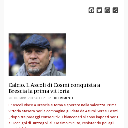
Facebook
Twitter
WhatsAp
Cond
Calcio. L Ascoli di Cosmi conquista a
Brescia la prima vittoria
28 DICEMBRE 2017 ALLE 23:02
0 COMMENTI
L ‘ Ascoli vince a Brescia e torna a sperare nella salvezza. Prima
vittoria stasera per la compagine guidata da 4 turni Serse Cosmi
, dopo tre pareggi consecutivi. I bianconeri si sono imposti per 1
a 0 con gol di Buzzegoli al 23esimo minuto, resistendo poi agli