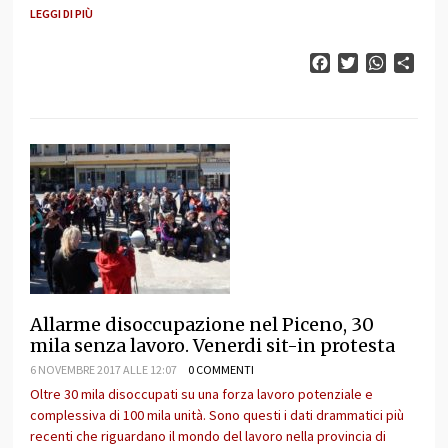
LEGGI DI PIÙ
Facebook
Twitter
WhatsAp
Cond
Allarme disoccupazione nel Piceno, 30
mila senza lavoro. Venerdi sit-in protesta
6 NOVEMBRE 2017 ALLE 12:07
0 COMMENTI
Oltre 30 mila disoccupati su una forza lavoro potenziale e
complessiva di 100 mila unità. Sono questi i dati drammatici più
recenti che riguardano il mondo del lavoro nella provincia di