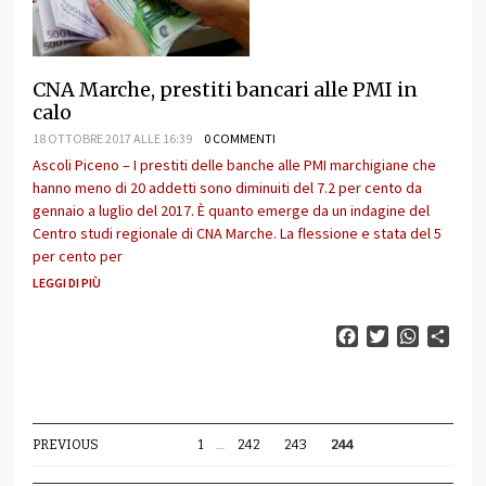
CNA Marche, prestiti bancari alle PMI in
calo
18 OTTOBRE 2017 ALLE 16:39
0 COMMENTI
Ascoli Piceno – I prestiti delle banche alle PMI marchigiane che
hanno meno di 20 addetti sono diminuiti del 7.2 per cento da
gennaio a luglio del 2017. È quanto emerge da un indagine del
Centro studi regionale di CNA Marche. La flessione e stata del 5
per cento per
LEGGI DI PIÙ
Facebook
Twitter
WhatsAp
Cond
PREVIOUS
1
…
242
243
244