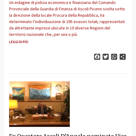
Un indagine di polizia economica e finanziaria del Comando
Provinciale della Guardia di Finanza di Ascoli Piceno svolta sotto
la direzione della locale Procura della Repubblica, ha
determinato l’individuazione di 295 evasori totali, rappresentati
da altrettante imprese ubicate in 10 diverse Regioni del
territorio nazionale che, per una o più
LEGGI DI PIÙ
Facebook
Twitter
WhatsAp
Cond