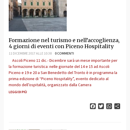
Formazione nel turismo e nell’accoglienza,
4 giorni di eventi con Piceno Hospitality
11 DICEMBRE 2017 ALLE 10:38
0 COMMENTI
Ascoli Piceno 11 dic.- Dicembre sarà un mese importante per
la formazione turistica: nelle giornate del 14 e 15 ad Ascoli
Piceno e 19 e 20 a San Benedetto del Tronto è in programma la
prima edizione di “Piceno Hospitality”, evento dedicato al
mondo dell’ospitalità, organizzato dalla Camera
LEGGI DI PIÙ
Facebook
Twitter
WhatsAp
Cond