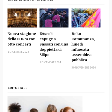
ALTRO IN SENZA CATEGORIA
Nuova stagione
L’Ascoli
Beko
della FORM con
espugna
Comunanza,
otto concerti
Sassari con una
lunedi
doppietta di
infuocata
1 DICEMBRE 2024
Silipo
assemblea
pubblica
1 DICEMBRE 2024
30 NOVEMBRE 2024
EDITORIALE