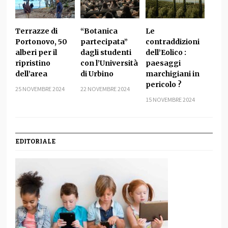
Terrazze di
“Botanica
Le
Portonovo, 50
partecipata”
contraddizioni
alberi per il
dagli studenti
dell’Eolico :
ripristino
con l’Università
paesaggi
dell’area
di Urbino
marchigiani in
pericolo ?
25 NOVEMBRE 2024
22 NOVEMBRE 2024
15 NOVEMBRE 2024
EDITORIALE