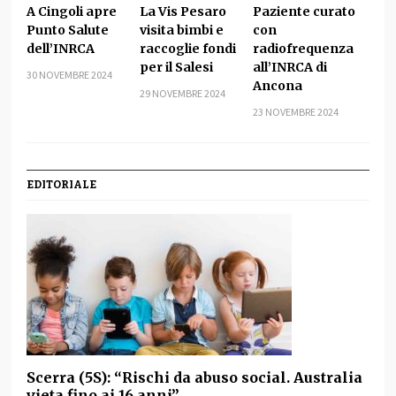
A Cingoli apre
La Vis Pesaro
Paziente curato
Punto Salute
visita bimbi e
con
dell’INRCA
raccoglie fondi
radiofrequenza
per il Salesi
all’INRCA di
30 NOVEMBRE 2024
Ancona
29 NOVEMBRE 2024
23 NOVEMBRE 2024
EDITORIALE
Scerra (5S): “Rischi da abuso social. Australia
vieta fino ai 16 anni”