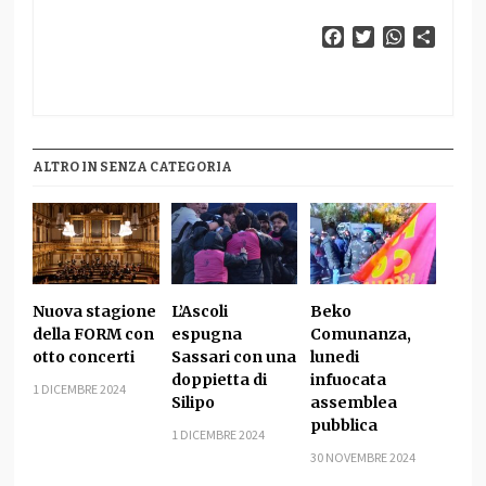
Facebook
Twitter
WhatsApp
Condiv
ALTRO IN SENZA CATEGORIA
Nuova stagione
L’Ascoli
Beko
della FORM con
espugna
Comunanza,
otto concerti
Sassari con una
lunedi
doppietta di
infuocata
1 DICEMBRE 2024
Silipo
assemblea
pubblica
1 DICEMBRE 2024
30 NOVEMBRE 2024