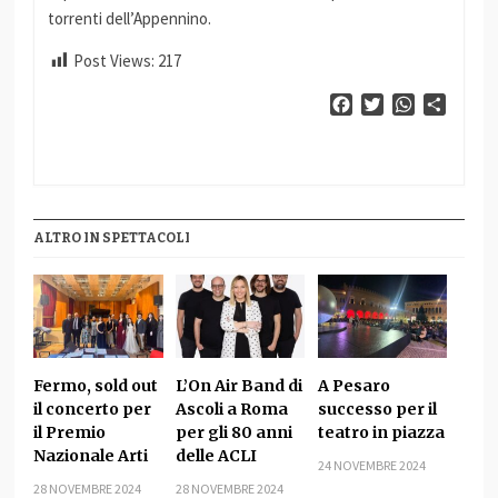
torrenti dell’Appennino.
Post Views:
217
Facebook
Twitter
WhatsApp
Condiv
ALTRO IN SPETTACOLI
Fermo, sold out
L’On Air Band di
A Pesaro
il concerto per
Ascoli a Roma
successo per il
il Premio
per gli 80 anni
teatro in piazza
Nazionale Arti
delle ACLI
24 NOVEMBRE 2024
28 NOVEMBRE 2024
28 NOVEMBRE 2024