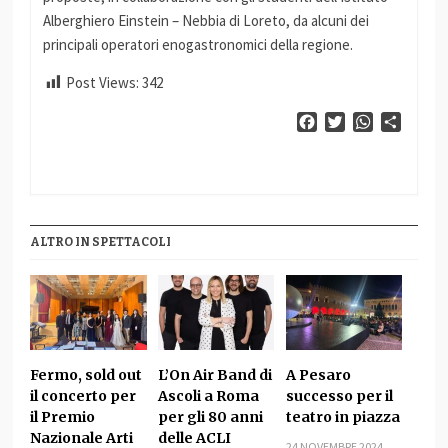
Alberghiero Einstein – Nebbia di Loreto, da alcuni dei
principali operatori enogastronomici della regione.
Post Views:
342
Facebook
Twitter
WhatsApp
Condiv
ALTRO IN SPETTACOLI
Fermo, sold out
L’On Air Band di
A Pesaro
il concerto per
Ascoli a Roma
successo per il
il Premio
per gli 80 anni
teatro in piazza
Nazionale Arti
delle ACLI
24 NOVEMBRE 2024