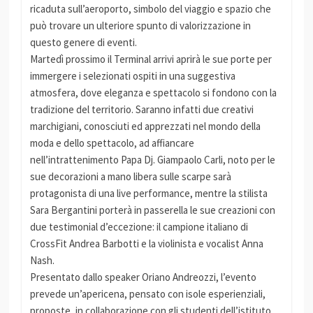
ricaduta sull’aeroporto, simbolo del viaggio e spazio che
può trovare un ulteriore spunto di valorizzazione in
questo genere di eventi.
Martedì prossimo il Terminal arrivi aprirà le sue porte per
immergere i selezionati ospiti in una suggestiva
atmosfera, dove eleganza e spettacolo si fondono con la
tradizione del territorio. Saranno infatti due creativi
marchigiani, conosciuti ed apprezzati nel mondo della
moda e dello spettacolo, ad affiancare
nell’intrattenimento Papa Dj. Giampaolo Carli, noto per le
sue decorazioni a mano libera sulle scarpe sarà
protagonista di una live performance, mentre la stilista
Sara Bergantini porterà in passerella le sue creazioni con
due testimonial d’eccezione: il campione italiano di
CrossFit Andrea Barbotti e la violinista e vocalist Anna
Nash.
Presentato dallo speaker Oriano Andreozzi, l’evento
prevede un’apericena, pensato con isole esperienziali,
proposte, in collaborazione con gli studenti dell’istituto