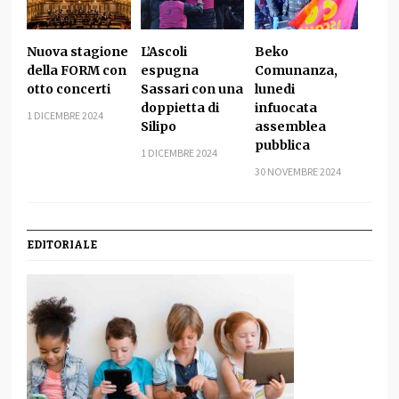
Nuova stagione
L’Ascoli
Beko
della FORM con
espugna
Comunanza,
otto concerti
Sassari con una
lunedi
doppietta di
infuocata
1 DICEMBRE 2024
Silipo
assemblea
pubblica
1 DICEMBRE 2024
30 NOVEMBRE 2024
EDITORIALE