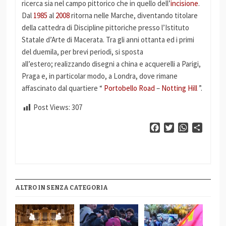
ricerca sia nel campo pittorico che in quello dell’
incisione
.
Dal
1985
al
2008
ritorna nelle Marche, diventando titolare
della cattedra di Discipline pittoriche presso l’Istituto
Statale d’Arte di Macerata. Tra gli anni ottanta ed i primi
del duemila, per brevi periodi, si sposta
all’estero; realizzando disegni a china e acquerelli a Parigi,
Praga e, in particolar modo, a Londra, dove rimane
affascinato dal quartiere “
Portobello Road
–
Notting Hill
”.
Post Views:
307
Facebook
Twitter
WhatsApp
Condiv
ALTRO IN SENZA CATEGORIA