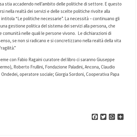
 stia accadendo nell’ambito delle politiche di settore. E questo
 nella realtà dei servizi e delle scelte politiche rivolte alla
i intitola “Le politiche necessarie”. La necessità – continuano gli
 una gestione politica del sistema dei servizi alla persona, che
le comunità nelle quali le persone vivono. Le dichiarazioni di
 senso, se non si radicano e si concretizzano nella realtà della vita
agilità.”
ieme con Fabio Ragaini curatore del libro ci saranno Giuseppe
rmo), Roberto Frullini, Fondazione Paladini, Ancona, Claudio
io Ondedei, operatore sociale; Giorgia Sordoni, Cooperativa Papa
Facebook
Twitter
WhatsApp
Condiv