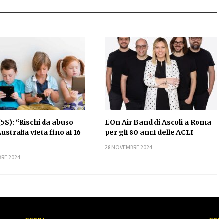
(5S): “Rischi da abuso
L’On Air Band di Ascoli a Roma
Australia vieta fino ai 16
per gli 80 anni delle ACLI
28 NOVEMBRE 2024
RE 2024