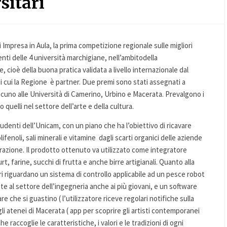
sitari
i Impresa in Aula, la prima competizione regionale sulle migliori
nti delle 4 università marchigiane, nell’ambitodella
cioè della buona pratica validata a livello internazionale dal
 cui la Regione è partner. Due premi sono stati assegnati a
scuno alle Università di Camerino, Urbino e Macerata. Prevalgono i
uelli nel settore dell’arte e della cultura.
tudenti dell’Unicam, con un piano che ha l’obiettivo di ricavare
ifenoli, sali minerali e vitamine dagli scarti organici delle aziende
orazione. Il prodotto ottenuto va utilizzato come integratore
, farine, succhi di frutta e anche birre artigianali. Quanto alla
ri riguardano un sistema di controllo applicabile ad un pesce robot
e al settore dell’ingegneria anche ai più giovani, e un software
are che si guastino ( l’utilizzatore riceve regolari notifiche sulla
li atenei di Macerata ( app per scoprire gli artisti contemporanei
he raccoglie le caratteristiche, i valori e le tradizioni di ogni