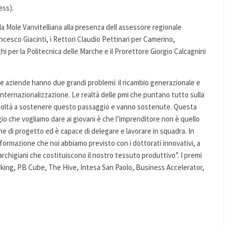
ess).
la Mole Vanvitelliana alla presenza dell assessore regionale
ancesco Giacinti, i Rettori Claudio Pettinari per Camerino,
per la Politecnica delle Marche e il Prorettore Giorgio Calcagnini
le aziende hanno due grandi problemi: il ricambio generazionale e
internazionalizzazione. Le realtà delle pmi che puntano tutto sulla
fficoltà a sostenere questo passaggio e vanno sostenute. Questa
gio che vogliamo dare ai giovani è che l’imprenditore non è quello
ne di progetto ed è capace di delegare e lavorare in squadra. In
formazione che noi abbiamo previsto con i dottorati innovativi, a
chigiani che costituiscono il nostro tessuto produttivo”. I premi
king, PB Cube, The Hive, Intesa San Paolo, Business Accelerator,