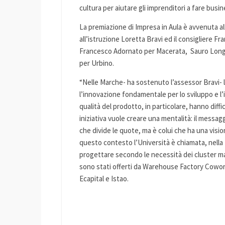
cultura per aiutare gli imprenditori a fare busin
La premiazione di Impresa in Aula è avvenuta al
all’istruzione Loretta Bravi ed il consigliere Fr
Francesco Adornato per Macerata, Sauro Longhi 
per Urbino.
“Nelle Marche- ha sostenuto l’assessor Bravi- 
l’innovazione fondamentale per lo sviluppo e l’
qualità del prodotto, in particolare, hanno di
iniziativa vuole creare una mentalità: il messag
che divide le quote, ma è colui che ha una visio
questo contesto l’Università è chiamata, nella 
progettare secondo le necessità dei cluster mar
sono stati offerti da Warehouse Factory Cowor
Ecapital e Istao.