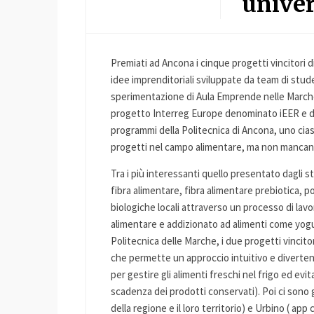
univer
Premiati ad Ancona i cinque progetti vincitori d
idee imprenditoriali sviluppate da team di stude
sperimentazione di Aula Emprende nelle Marche, 
progetto Interreg Europe denominato iEER e di
programmi della Politecnica di Ancona, uno cia
progetti nel campo alimentare, ma non mancano q
Tra i più interessanti quello presentato dagli s
fibra alimentare, fibra alimentare prebiotica, pol
biologiche locali attraverso un processo di lav
alimentare e addizionato ad alimenti come yogurt
Politecnica delle Marche, i due progetti vincito
che permette un approccio intuitivo e divertent
per gestire gli alimenti freschi nel frigo ed evit
scadenza dei prodotti conservati). Poi ci sono g
della regione e il loro territorio) e Urbino ( app c