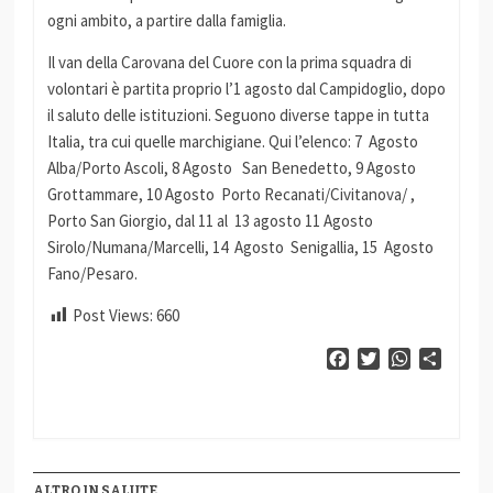
ogni ambito, a partire dalla famiglia.
Il van della Carovana del Cuore con la prima squadra di
volontari è partita proprio l’1 agosto dal Campidoglio, dopo
il saluto delle istituzioni. Seguono diverse tappe in tutta
Italia, tra cui quelle marchigiane. Qui l’elenco: 7 Agosto
Alba/Porto Ascoli, 8 Agosto San Benedetto, 9 Agosto
Grottammare, 10 Agosto Porto Recanati/Civitanova/ ,
Porto San Giorgio, dal 11 al 13 agosto 11 Agosto
Sirolo/Numana/Marcelli, 14 Agosto Senigallia, 15 Agosto
Fano/Pesaro.
Post Views:
660
Facebook
Twitter
WhatsApp
Condiv
ALTRO IN SALUTE