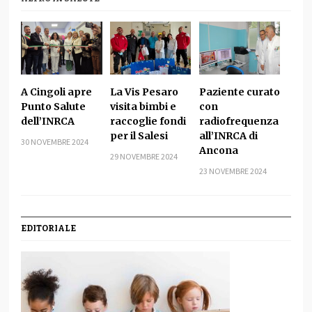
A Cingoli apre
La Vis Pesaro
Paziente curato
Punto Salute
visita bimbi e
con
dell’INRCA
raccoglie fondi
radiofrequenza
per il Salesi
all’INRCA di
30 NOVEMBRE 2024
Ancona
29 NOVEMBRE 2024
23 NOVEMBRE 2024
EDITORIALE