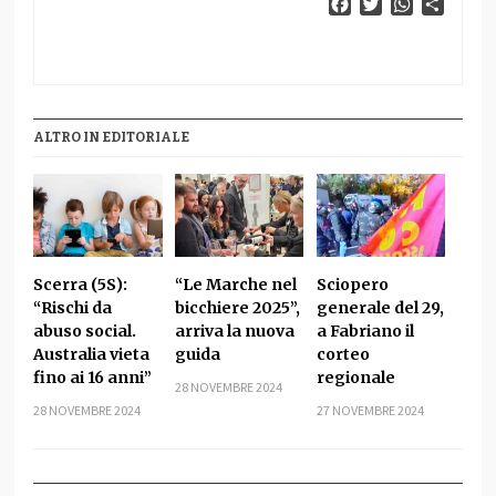
Facebook
Twitter
WhatsApp
Condiv
ALTRO IN EDITORIALE
Scerra (5S):
“Le Marche nel
Sciopero
“Rischi da
bicchiere 2025”,
generale del 29,
abuso social.
arriva la nuova
a Fabriano il
Australia vieta
guida
corteo
fino ai 16 anni”
regionale
28 NOVEMBRE 2024
28 NOVEMBRE 2024
27 NOVEMBRE 2024