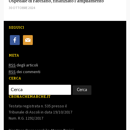
Ospedale di Fabriano, finanziato l’ampliamento
30 OTTOBRE 2024
SEGUICI
facebook
mail
META
RSS
degli articoli
RSS
dei commenti
CERCA
CRONACHEMARCHE.IT
Testata registrata n. 535 presso il
Tribunale di Ascoli in data 19/10/2017
Num. R.G. 1292/2017