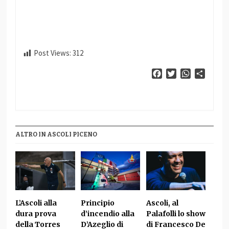
Post Views:
312
Facebook
Twitter
WhatsApp
Condiv
ALTRO IN ASCOLI PICENO
L’Ascoli alla
Principio
Ascoli, al
dura prova
d’incendio alla
Palafolli lo show
della Torres
D’Azeglio di
di Francesco De