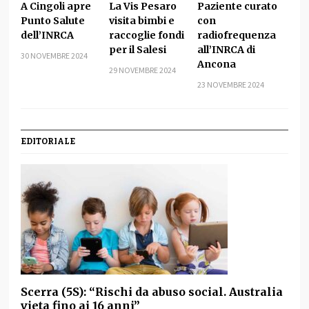
A Cingoli apre
La Vis Pesaro
Paziente curato
Punto Salute
visita bimbi e
con
dell’INRCA
raccoglie fondi
radiofrequenza
per il Salesi
all’INRCA di
30 NOVEMBRE 2024
Ancona
29 NOVEMBRE 2024
23 NOVEMBRE 2024
EDITORIALE
Scerra (5S): “Rischi da abuso social. Australia
vieta fino ai 16 anni”