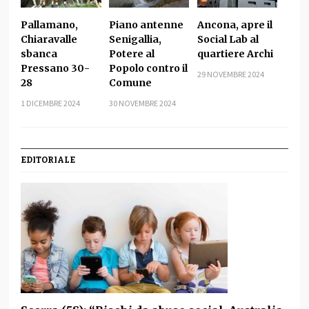
Pallamano,
Piano antenne
Ancona, apre il
Chiaravalle
Senigallia,
Social Lab al
sbanca
Potere al
quartiere Archi
Pressano 30-
Popolo contro il
29 NOVEMBRE 2024
28
Comune
1 DICEMBRE 2024
30 NOVEMBRE 2024
EDITORIALE