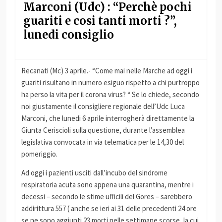
Marconi (Udc) : “Perchè pochi
guariti e cosi tanti morti ?”,
lunedi consiglio
Recanati (Mc) 3 aprile.- “Come mai nelle Marche ad oggi i
guariti risultano in numero esiguo rispetto a chi purtroppo
ha perso la vita per il corona virus? “ Se lo chiede, secondo
noi giustamente il consigliere regionale dell’Udc Luca
Marconi, che lunedi 6 aprile interrogherà direttamente la
Giunta Ceriscioli sulla questione, durante l’assemblea
legislativa convocata in via telematica per le 14,30 del
pomeriggio.
Ad oggi i pazienti usciti dall’incubo del sindrome
respiratoria acuta sono appena una quarantina, mentre i
decessi – secondo le stime ufficili del Gores – sarebbero
addirittura 557 ( anche se ieri ai 31 delle precedenti 24 ore
se ne sono aggiunti 23 morti nelle settimane scorse, la cui