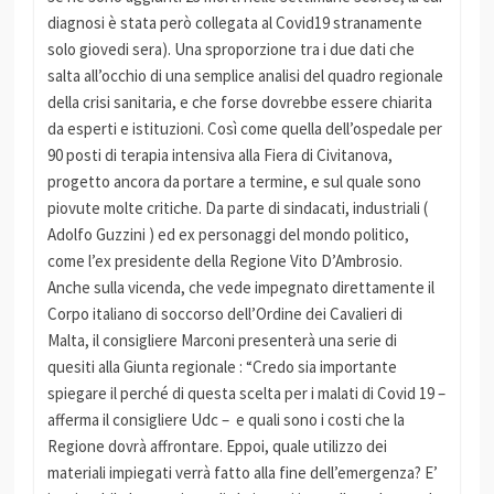
diagnosi è stata però collegata al Covid19 stranamente
solo giovedi sera). Una sproporzione tra i due dati che
salta all’occhio di una semplice analisi del quadro regionale
della crisi sanitaria, e che forse dovrebbe essere chiarita
da esperti e istituzioni. Così come quella dell’ospedale per
90 posti di terapia intensiva alla Fiera di Civitanova,
progetto ancora da portare a termine, e sul quale sono
piovute molte critiche. Da parte di sindacati, industriali (
Adolfo Guzzini ) ed ex personaggi del mondo politico,
come l’ex presidente della Regione Vito D’Ambrosio.
Anche sulla vicenda, che vede impegnato direttamente il
Corpo italiano di soccorso dell’Ordine dei Cavalieri di
Malta, il consigliere Marconi presenterà una serie di
quesiti alla Giunta regionale : “Credo sia importante
spiegare il perché di questa scelta per i malati di Covid 19 –
afferma il consigliere Udc – e quali sono i costi che la
Regione dovrà affrontare. Eppoi, quale utilizzo dei
materiali impiegati verrà fatto alla fine dell’emergenza? E’