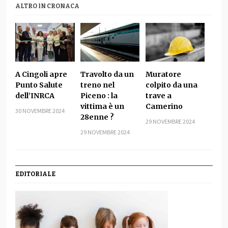
ALTRO IN CRONACA
A Cingoli apre
Travolto da un
Muratore
Punto Salute
treno nel
colpito da una
dell’INRCA
Piceno : la
trave a
vittima è un
Camerino
30 NOVEMBRE 2024
28enne ?
29 NOVEMBRE 2024
29 NOVEMBRE 2024
EDITORIALE