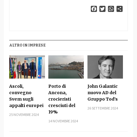
Facebook
Twitter
WhatsApp
Condiv
ALTRO IN IMPRESE
Ascoli,
Porto di
John Galantic
convegno
Ancona,
nuovo AD del
Svem sugli
crocieristi
Gruppo Tod’s
appalti europei
cresciuti del
26 SETTEMBRE 2024
19%
25 NOVEMBRE 2024
14 NOVEMBRE 2024