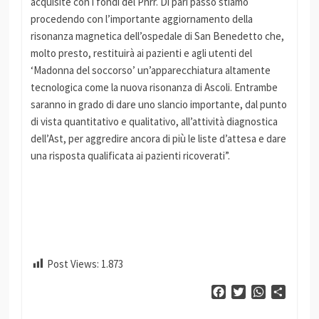
acquisite con i fondi del Pnrr. Di pari passo stiamo
procedendo con l’importante aggiornamento della
risonanza magnetica dell’ospedale di San Benedetto che,
molto presto, restituirà ai pazienti e agli utenti del
‘Madonna del soccorso’ un’apparecchiatura altamente
tecnologica come la nuova risonanza di Ascoli. Entrambe
saranno in grado di dare uno slancio importante, dal punto
di vista quantitativo e qualitativo, all’attività diagnostica
dell’Ast, per aggredire ancora di più le liste d’attesa e dare
una risposta qualificata ai pazienti ricoverati”.
Post Views:
1.873
Facebook
Twitter
WhatsApp
Condiv