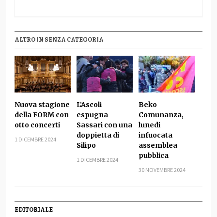
ALTRO IN SENZA CATEGORIA
Nuova stagione
L’Ascoli
Beko
della FORM con
espugna
Comunanza,
otto concerti
Sassari con una
lunedi
doppietta di
infuocata
1 DICEMBRE 2024
Silipo
assemblea
pubblica
1 DICEMBRE 2024
30 NOVEMBRE 2024
EDITORIALE