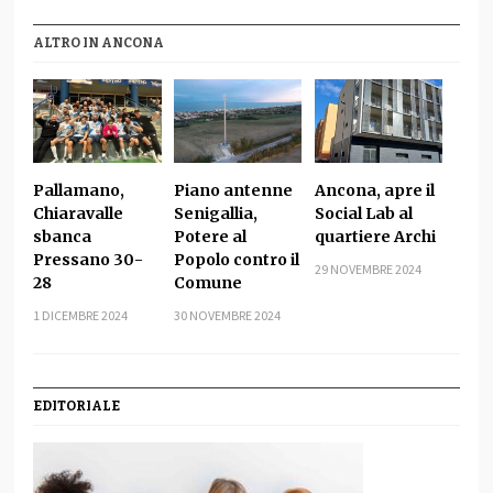
ALTRO IN ANCONA
Pallamano,
Piano antenne
Ancona, apre il
Chiaravalle
Senigallia,
Social Lab al
sbanca
Potere al
quartiere Archi
Pressano 30-
Popolo contro il
29 NOVEMBRE 2024
28
Comune
1 DICEMBRE 2024
30 NOVEMBRE 2024
EDITORIALE