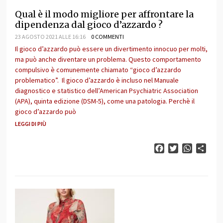
Qual è il modo migliore per affrontare la
dipendenza dal gioco d’azzardo ?
23 AGOSTO 2021 ALLE 16:16
0 COMMENTI
Il gioco d’azzardo può essere un divertimento innocuo per molti,
ma può anche diventare un problema. Questo comportamento
compulsivo è comunemente chiamato “gioco d’azzardo
problematico”. Il gioco d’azzardo è incluso nel Manuale
diagnostico e statistico dell’American Psychiatric Association
(APA), quinta edizione (DSM-5), come una patologia. Perchè il
gioco d’azzardo può
LEGGI DI PIÙ
Facebook
Twitter
WhatsAp
Cond