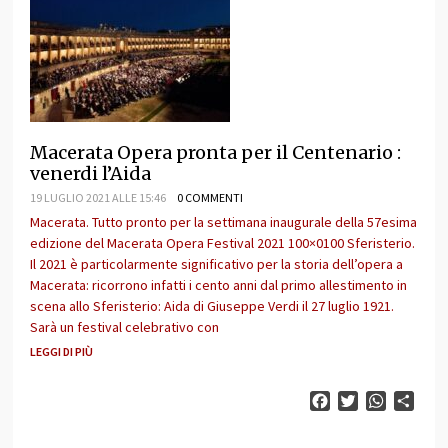
Macerata Opera pronta per il Centenario :
venerdi l’Aida
19 LUGLIO 2021 ALLE 15:46
0 COMMENTI
Macerata. Tutto pronto per la settimana inaugurale della 57esima
edizione del Macerata Opera Festival 2021 100×0100 Sferisterio.
Il 2021 è particolarmente significativo per la storia dell’opera a
Macerata: ricorrono infatti i cento anni dal primo allestimento in
scena allo Sferisterio: Aida di Giuseppe Verdi il 27 luglio 1921.
Sarà un festival celebrativo con
LEGGI DI PIÙ
Facebook
Twitter
WhatsAp
Cond