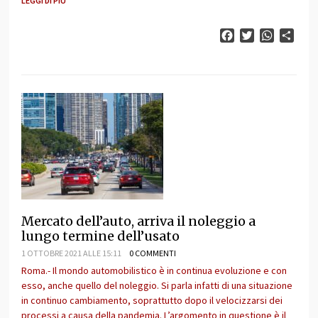
LEGGI DI PIÙ
Facebook
Twitter
WhatsAp
Cond
Mercato dell’auto, arriva il noleggio a
lungo termine dell’usato
1 OTTOBRE 2021 ALLE 15:11
0 COMMENTI
Roma.- Il mondo automobilistico è in continua evoluzione e con
esso, anche quello del noleggio. Si parla infatti di una situazione
in continuo cambiamento, soprattutto dopo il velocizzarsi dei
processi a causa della pandemia. L’argomento in questione è il