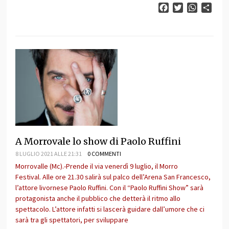
Facebook
Twitter
WhatsAp
Cond
A Morrovale lo show di Paolo Ruffini
8 LUGLIO 2021 ALLE 21:31
0 COMMENTI
Morrovalle (Mc).-Prende il via venerdì 9 luglio, il Morro
Festival. Alle ore 21.30 salirà sul palco dell’Arena San Francesco,
l’attore livornese Paolo Ruffini. Con il “Paolo Ruffini Show” sarà
protagonista anche il pubblico che detterà il ritmo allo
spettacolo. L’attore infatti si lascerà guidare dall’umore che ci
sarà tra gli spettatori, per sviluppare