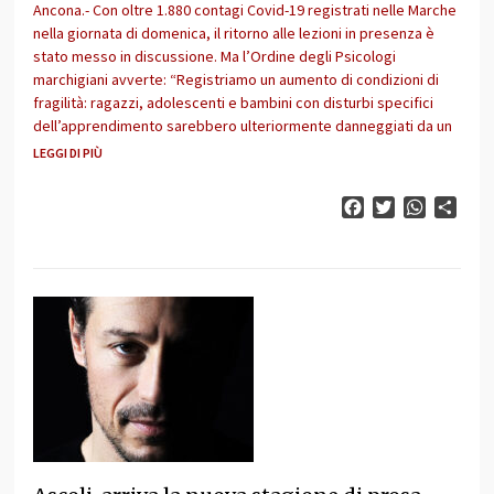
Ancona.- Con oltre 1.880 contagi Covid-19 registrati nelle Marche
nella giornata di domenica, il ritorno alle lezioni in presenza è
stato messo in discussione. Ma l’Ordine degli Psicologi
marchigiani avverte: “Registriamo un aumento di condizioni di
fragilità: ragazzi, adolescenti e bambini con disturbi specifici
dell’apprendimento sarebbero ulteriormente danneggiati da un
LEGGI DI PIÙ
Facebook
Twitter
WhatsAp
Cond