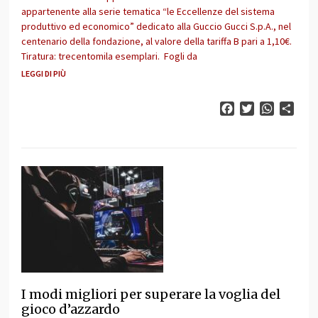
appartenente alla serie tematica “le Eccellenze del sistema
produttivo ed economico” dedicato alla Guccio Gucci S.p.A., nel
centenario della fondazione, al valore della tariffa B pari a 1,10€.
Tiratura: trecentomila esemplari. Fogli da
LEGGI DI PIÙ
Facebook
Twitter
WhatsAp
Cond
I modi migliori per superare la voglia del
gioco d’azzardo