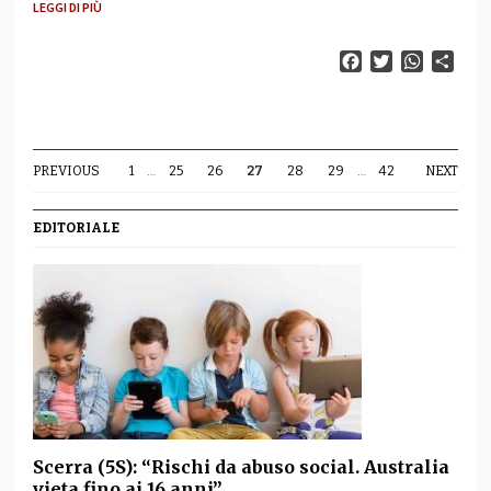
LEGGI DI PIÙ
Facebook
Twitter
WhatsAp
Cond
PREVIOUS
1
…
25
26
27
28
29
…
42
NEXT
EDITORIALE
Scerra (5S): “Rischi da abuso social. Australia
vieta fino ai 16 anni”