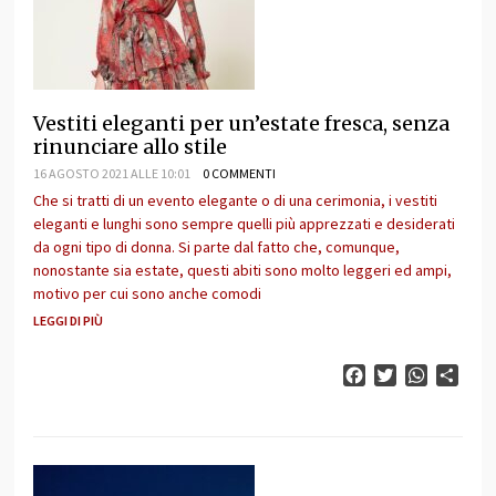
Vestiti eleganti per un’estate fresca, senza
rinunciare allo stile
16 AGOSTO 2021 ALLE 10:01
0 COMMENTI
Che si tratti di un evento elegante o di una cerimonia, i vestiti
eleganti e lunghi sono sempre quelli più apprezzati e desiderati
da ogni tipo di donna. Si parte dal fatto che, comunque,
nonostante sia estate, questi abiti sono molto leggeri ed ampi,
motivo per cui sono anche comodi
LEGGI DI PIÙ
Facebook
Twitter
WhatsAp
Cond