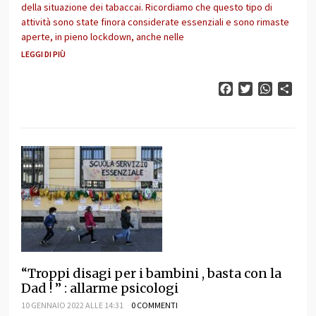
della situazione dei tabaccai. Ricordiamo che questo tipo di
attività sono state finora considerate essenziali e sono rimaste
aperte, in pieno lockdown, anche nelle
LEGGI DI PIÙ
Facebook
Twitter
WhatsAp
Cond
“Troppi disagi per i bambini , basta con la
Dad ! ” : allarme psicologi
10 GENNAIO 2022 ALLE 14:31
0 COMMENTI