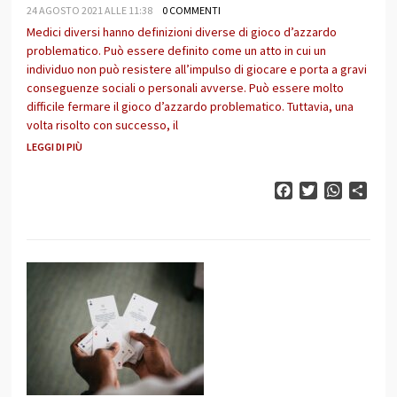
24 AGOSTO 2021 ALLE 11:38
0 COMMENTI
Medici diversi hanno definizioni diverse di gioco d’azzardo
problematico. Può essere definito come un atto in cui un
individuo non può resistere all’impulso di giocare e porta a gravi
conseguenze sociali o personali avverse. Può essere molto
difficile fermare il gioco d’azzardo problematico. Tuttavia, una
volta risolto con successo, il
LEGGI DI PIÙ
Facebook
Twitter
WhatsAp
Cond