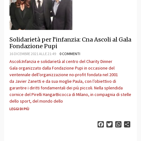
Solidarietà per l’infanzia: Cna Ascoli al Gala
Fondazione Pupi
16 DICEMBRE 2021 ALLE 21:49
0 COMMENTI
Ascoli.Infanzia e solidarietà al centro del Charity Dinner
Gala organizzato dalla Fondazione Pupi in occasione del
ventennale dell’organizzazione no-profit fondata nel 2001
da Javier Zanetti e da sua moglie Paula, con l’obiettivo di
garantire i diritti fondamentali dei più piccoli. Nella splendida
cornice del Pirelli HangarBicocca di Milano, in compagnia di stelle
dello sport, del mondo dello
LEGGI DI PIÙ
Facebook
Twitter
WhatsAp
Cond