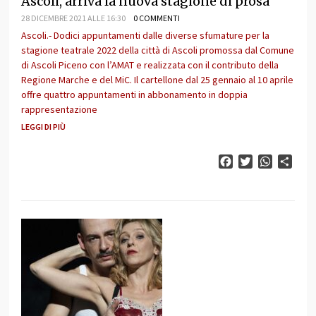
Ascoli, arriva la nuova stagione di prosa
28 DICEMBRE 2021 ALLE 16:30
0 COMMENTI
Ascoli.- Dodici appuntamenti dalle diverse sfumature per la
stagione teatrale 2022 della città di Ascoli promossa dal Comune
di Ascoli Piceno con l’AMAT e realizzata con il contributo della
Regione Marche e del MiC. Il cartellone dal 25 gennaio al 10 aprile
offre quattro appuntamenti in abbonamento in doppia
rappresentazione
LEGGI DI PIÙ
Facebook
Twitter
WhatsAp
Cond