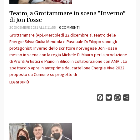
Teatro, a Grottammare in scena “Inverno”
di Jon Fosse
20 DICEMBRE 2021 ALLE 11:55
0 COMMENTI
Grottammare (Ap).-Mercoledì 22 dicembre al Teatro delle
Energie Silvia Giulia Mendola e Pasquale Di Filippo sono gli
protagonisti Inverno dello scrittore norvegese Jon Fosse
messo in scena con la regia Michele Di Mauro per la produzione
di Profili Artistici e Piano in Bilico in collaborazione con AMAT. Lo
spettacolo apre in anteprima del cartellone Energie Vive 2022
proposto da Comune su progetto di
LEGGI DI PIÙ
Facebook
Twitter
WhatsAp
Cond