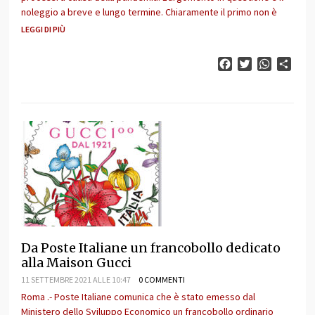
noleggio a breve e lungo termine. Chiaramente il primo non è
LEGGI DI PIÙ
Facebook
Twitter
WhatsAp
Cond
Da Poste Italiane un francobollo dedicato
alla Maison Gucci
11 SETTEMBRE 2021 ALLE 10:47
0 COMMENTI
Roma .- Poste Italiane comunica che è stato emesso dal
Ministero dello Sviluppo Economico un francobollo ordinario