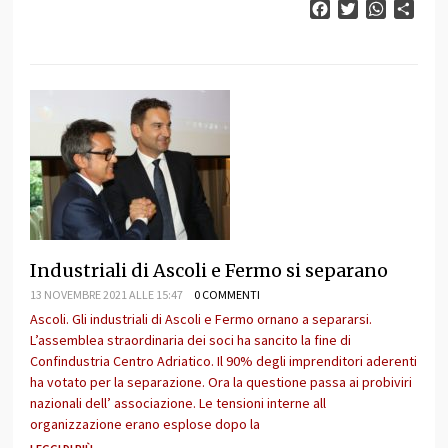
Facebook
Twitter
WhatsAp
Cond
Industriali di Ascoli e Fermo si separano
13 NOVEMBRE 2021 ALLE 15:47
0 COMMENTI
Ascoli. Gli industriali di Ascoli e Fermo ornano a separarsi.
L’assemblea straordinaria dei soci ha sancito la fine di
Confindustria Centro Adriatico. Il 90% degli imprenditori aderenti
ha votato per la separazione. Ora la questione passa ai probiviri
nazionali dell’ associazione. Le tensioni interne all
organizzazione erano esplose dopo la