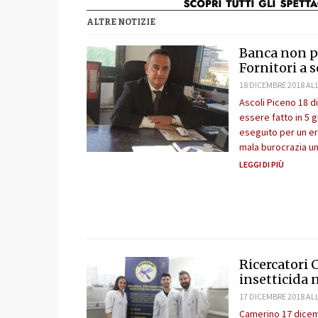
ALTRE NOTIZIE
Banca non pa
Fornitori a 
18 DICEMBRE 2018 ALL
Ascoli Piceno 18 
essere fatto in 5 
eseguito per un er
mala burocrazia u
LEGGI DI PIÙ
Ricercatori 
insetticida 
17 DICEMBRE 2018 ALL
Camerino 17 dicemb