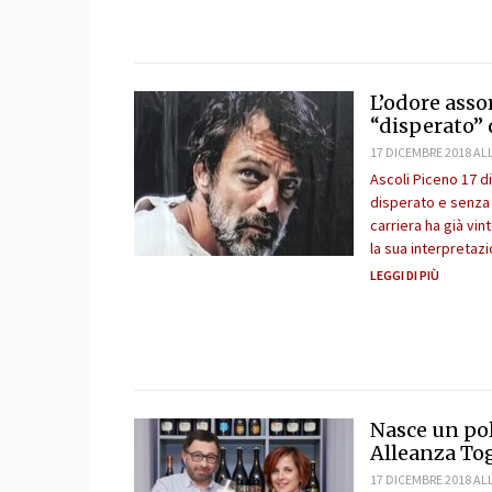
L’odore asso
“disperato” 
17 DICEMBRE 2018 ALL
Ascoli Piceno 17 d
disperato e senza 
carriera ha già vin
la sua interpretaz
LEGGI DI PIÙ
Nasce un pol
Alleanza Tog
17 DICEMBRE 2018 ALL