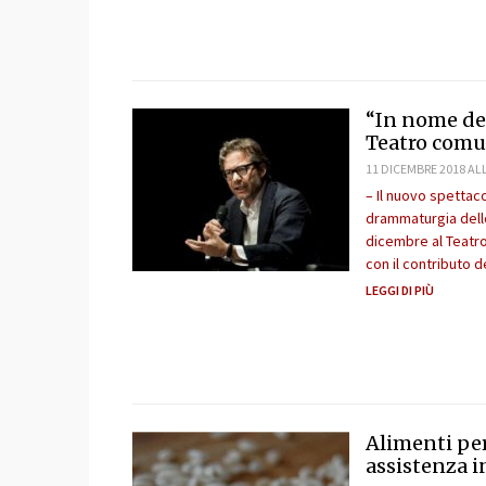
“In nome del padre” , mor
Teatro comun
11 DICEMBRE 2018 ALL
– Il nuovo spettaco
drammaturgia dello
dicembre al Teatro
con il contributo 
LEGGI DI PIÙ
Alimenti pe
assistenza i