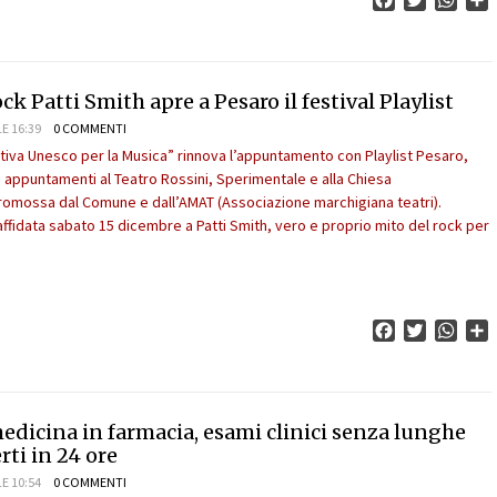
Facebook
Twitter
What
C
ock Patti Smith apre a Pesaro il festival Playlist
E 16:39
0 COMMENTI
tiva Unesco per la Musica” rinnova l’appuntamento con Playlist Pesaro,
i appuntamenti al Teatro Rossini, Sperimentale e alla Chiesa
promossa dal Comune e dall’AMAT (Associazione marchigiana teatri).
affidata sabato 15 dicembre a Patti Smith, vero e proprio mito del rock per
Facebook
Twitter
What
C
edicina in farmacia, esami clinici senza lunghe
erti in 24 ore
E 10:54
0 COMMENTI