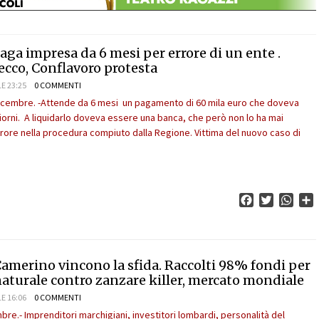
ga impresa da 6 mesi per errore di un ente .
secco, Conflavoro protesta
E 23:25
0 COMMENTI
dicembre. -Attende da 6 mesi un pagamento di 60 mila euro che doveva
giorni. A liquidarlo doveva essere una banca, che però non lo ha mai
rore nella procedura compiuto dalla Regione. Vittima del nuovo caso di
n
Facebook
Twitter
What
C
Camerino vincono la sfida. Raccolti 98% fondi per
naturale contro zanzare killer, mercato mondiale
E 16:06
0 COMMENTI
re.- Imprenditori marchigiani, investitori lombardi, personalità del