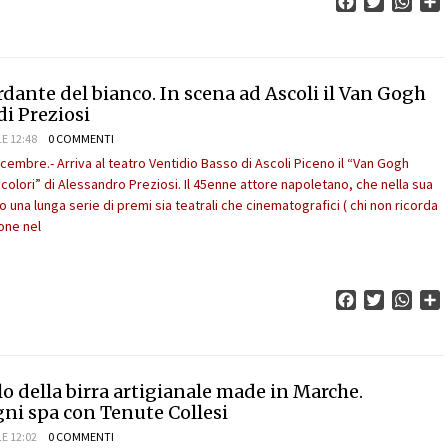
Facebook
Twitter
What
C
rdante del bianco. In scena ad Ascoli il Van Gogh
di Preziosi
E 12:48
0 COMMENTI
icembre.- Arriva al teatro Ventidio Basso di Ascoli Piceno il “Van Gogh
colori” di Alessandro Preziosi. Il 45enne attore napoletano, che nella sua
to una lunga serie di premi sia teatrali che cinematografici ( chi non ricorda
ione nel
Facebook
Twitter
What
C
o della birra artigianale made in Marche.
ni spa con Tenute Collesi
E 12:02
0 COMMENTI