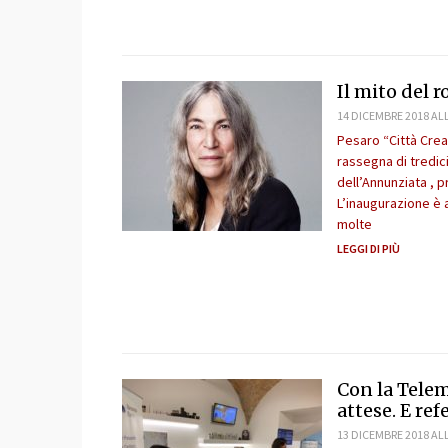
Il mito del r
14 DICEMBRE 2018 ALL
Pesaro “Città Crea
rassegna di tredic
dell’Annunziata , 
L’inaugurazione è 
molte
LEGGI DI PIÙ
Con la Telem
attese. E ref
13 DICEMBRE 2018 ALL