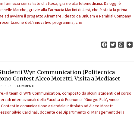
 in farmacia senza liste di attesa, grazie alla telemedicina. Da oggi è
he nelle Marche, grazie alla Farmacia Martini di Jesi, che è stata la prima
ione ad avviare il progetto Afremare, ideato da UniCam e Namirial Company
resentazione dell’innovativo programma, che
Facebook
Twitter
What
C
Studenti Wyn Communication (Politecnica
ono Contest Alceo Moretti. Visita a Mediaset
E 13:07
0 COMMENTI
e.- Il team di WYN Communication, composto da alcuni studenti del corso
mercati internazionali della Facoltà di Economia “Giorgio Fuà”, vince
l Contest in comunicazione aziendale intitolato ad Alceo Moretti.
ssor Silvio Cardinali, docente del Dipartimento di Management della