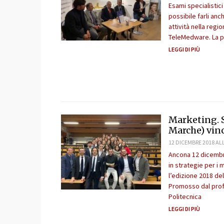
Esami specialistici
possibile farli anc
attività nella reg
TeleMedware. La p
LEGGI DI PIÙ
Marketing. 
Marche) vinc
12 DICEMBRE 2018 ALL
Ancona 12 dicembr
in strategie per i 
l’edizione 2018 de
Promosso dal profe
Politecnica
LEGGI DI PIÙ