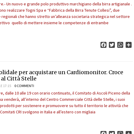
.- Un nuovo e grande polo produttivo marchigiano della birra artigianale .
ono realizzare Togni Spa e “Fabbrica della Birra Tenute Collesi”, due
 regionali che hanno stretto un’alleanza societaria strategica nel settore
ettivo quello di mettere insieme le competenze di entrambe
Facebook
Twitter
What
C
lidale per acquistare un Cardiomonitor. Croce
al Città Stelle
E 17:15
0 COMMENTI
 dalle 10 alle 19 con orario continuato, il Comitato di Ascoli Piceno della
a venderà, all’interno del Centro Commerciale Città delle Stelle, i suoi
 prodotti per sostenere e promuovere su tutto il territorio le attività che
omitati CRI svolgono in Italia e all’estero con migliaia