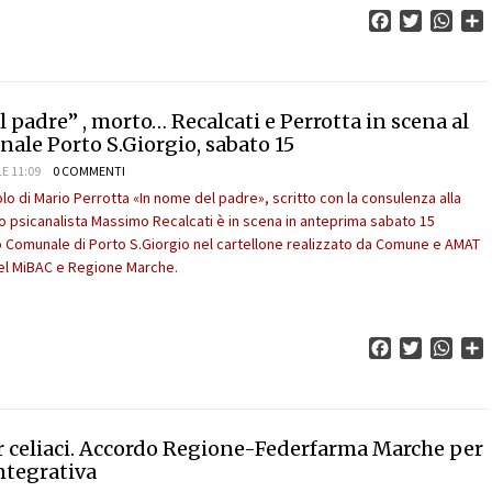
Facebook
Twitter
What
C
to… Recalcati e Perrotta in scena al
ale Porto S.Giorgio, sabato 15
E 11:09
0 COMMENTI
lo di Mario Perrotta «In nome del padre», scritto con la consulenza alla
 psicanalista Massimo Recalcati è in scena in anteprima sabato 15
 Comunale di Porto S.Giorgio nel cartellone realizzato da Comune e AMAT
del MiBAC e Regione Marche.
Facebook
Twitter
What
C
r celiaci. Accordo Regione-Federfarma Marche per
ntegrativa