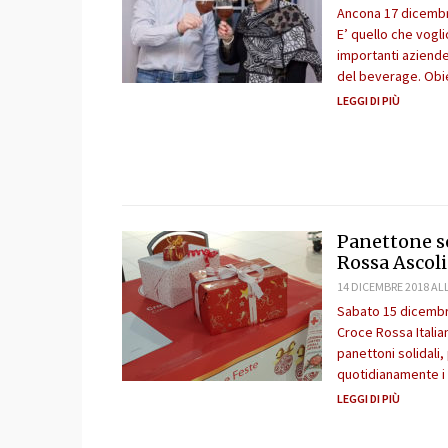
Ancona 17 dicembre
E’ quello che vogli
importanti aziende
del beverage. Obi
LEGGI DI PIÙ
Panettone so
Rossa Ascoli 
14 DICEMBRE 2018 ALL
Sabato 15 dicembre,
Croce Rossa Italian
panettoni solidali,
quotidianamente i C
LEGGI DI PIÙ