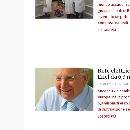
mondo accademico m
giovani talenti di
inventato un poten
composti naturali
LEGGI DI PIÙ
Rete elettri
Enel da 6,3 
17 DICEMBRE 2018 ALL
Ancona 17 dicembre
europei nella prod
6,3 milioni di euro
di distribuzione sec
LEGGI DI PIÙ