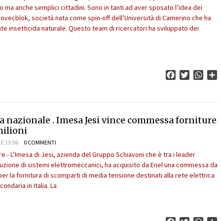
a anche semplici cittadini. Sono in tanti ad aver sposato l’idea dei
 Biovecblok, società nata come spin-off dell’Università di Camerino che ha
te insetticida naturale. Questo team di ricercatori ha sviluppato dei
Facebook
Twitter
What
C
ca nazionale . Imesa Jesi vince commessa forniture
milioni
E 13:06
0 COMMENTI
.- L’Imesa di Jesi, azienda del Gruppo Schiavoni che è tra i leader
uzione di sistemi elettromeccanici, ha acquisito da Enel una commessa da
 per la fornitura di scomparti di media tensione destinati alla rete elettrica
ondaria in Italia. La